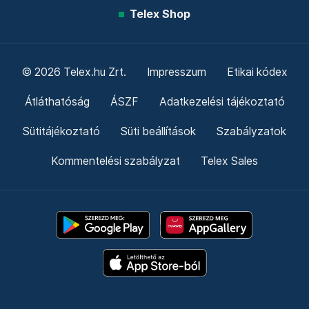
Telex Shop
© 2026 Telex.hu Zrt.
Impresszum
Etikai kódex
Átláthatóság
ÁSZF
Adatkezelési tájékoztató
Sütitájékoztató
Süti beállítások
Szabályzatok
Kommentelési szabályzat
Telex Sales