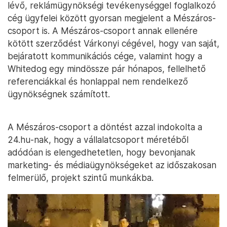
lévő, reklámügynökségi tevékenységgel foglalkozó
cég ügyfelei között gyorsan megjelent a Mészáros-
csoport is. A Mészáros-csoport annak ellenére
kötött szerződést Várkonyi cégével, hogy van saját,
bejáratott kommunikációs cége, valamint hogy a
Whitedog egy mindössze pár hónapos, fellelhető
referenciákkal és honlappal nem rendelkező
ügynökségnek számított.
A Mészáros-csoport a döntést azzal indokolta a
24.hu-nak, hogy a vállalatcsoport méretéből
adódóan is elengedhetetlen, hogy bevonjanak
marketing- és médiaügynökségeket az időszakosan
felmerülő, projekt szintű munkákba.