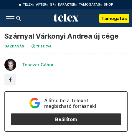
TELEX
AFTER
G7
KARAKTER
TÁMOGATÁS
SHOP
Támogatás
Szárnyal Várkonyi Andrea új cége
frissítve
GAZDASÁG
Tenczer Gábor
Állítsd be a Telexet
megbízható forrásnak!
Beállítom