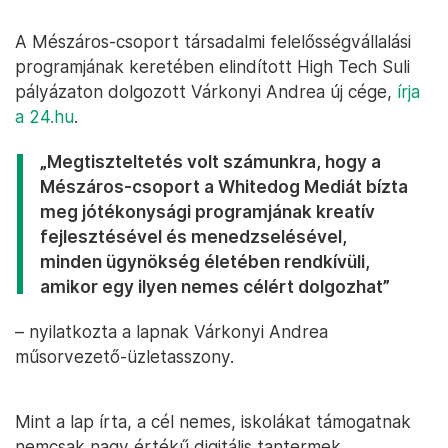
A Mészáros-csoport társadalmi felelősségvállalási
programjának keretében elindított High Tech Suli
pályázaton dolgozott Várkonyi Andrea új cége,
írja
a 24.hu
.
„Megtiszteltetés volt számunkra, hogy a
Mészáros-csoport a Whitedog Mediát bízta
meg jótékonysági programjának kreatív
fejlesztésével és menedzselésével,
minden ügynökség életében rendkívüli,
amikor egy ilyen nemes célért dolgozhat”
– nyilatkozta a lapnak Várkonyi Andrea
műsorvezető-üzletasszony.
Mint a lap írta, a cél nemes, iskolákat támogatnak
nemcsak nagy értékű digitális tantermek