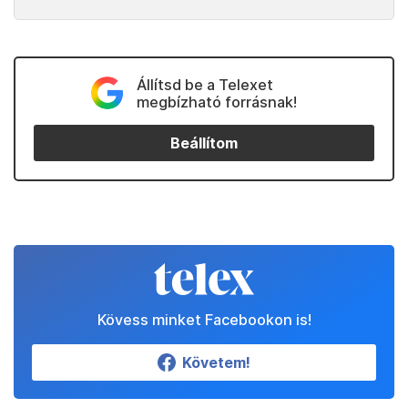
Állítsd be a Telexet
megbízható forrásnak!
Beállítom
Kövess minket Facebookon is!
Követem!