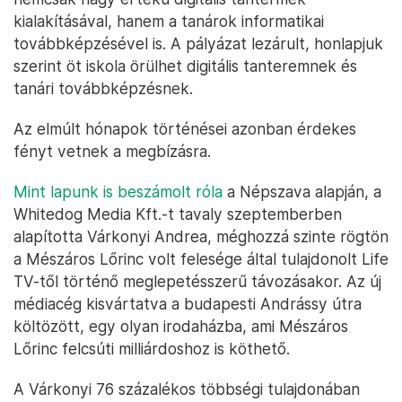
kialakításával, hanem a tanárok informatikai
továbbképzésével is. A pályázat lezárult, honlapjuk
szerint öt iskola örülhet digitális tanteremnek és
tanári továbbképzésnek.
Az elmúlt hónapok történései azonban érdekes
fényt vetnek a megbízásra.
Mint lapunk is beszámolt róla
a Népszava alapján, a
Whitedog Media Kft.-t tavaly szeptemberben
alapította Várkonyi Andrea, méghozzá szinte rögtön
a Mészáros Lőrinc volt felesége által tulajdonolt Life
TV-től történő meglepetésszerű távozásakor. Az új
médiacég kisvártatva a budapesti Andrássy útra
költözött, egy olyan irodaházba, ami Mészáros
Lőrinc felcsúti milliárdoshoz is köthető.
A Várkonyi 76 százalékos többségi tulajdonában