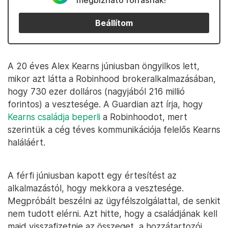
megbízható forrásnak!
Beállítom
A 20 éves Alex Kearns júniusban öngyilkos lett,
mikor azt látta a Robinhood brokeralkalmazásában,
hogy 730 ezer dolláros (nagyjából 216 millió
forintos) a vesztesége. A Guardian azt írja, hogy
Kearns családja beperli
a Robinhoodot, mert
szerintük a cég téves kommunikációja felelős Kearns
haláláért.
A férfi júniusban kapott egy értesítést az
alkalmazástól, hogy mekkora a vesztesége.
Megpróbált beszélni az ügyfélszolgálattal, de senkit
nem tudott elérni. Azt hitte, hogy a családjának kell
majd visszafizetnie az összeget, a hozzátartozói