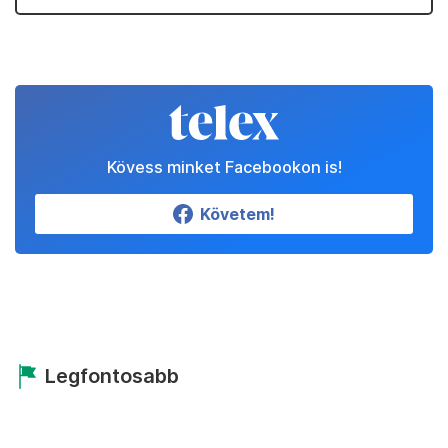
Kövess minket Facebookon is!
Követem!
Legfontosabb