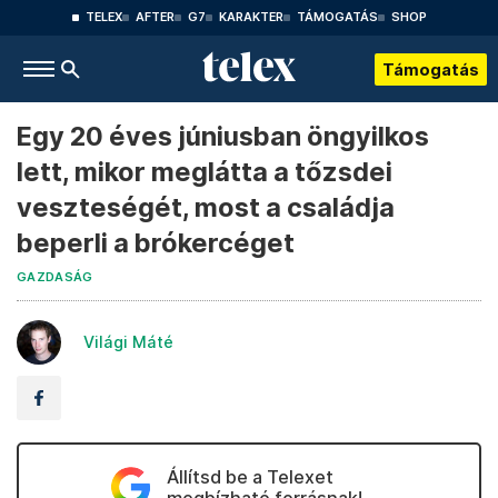
TELEX
AFTER
G7
KARAKTER
TÁMOGATÁS
SHOP
Támogatás
Egy 20 éves júniusban öngyilkos
lett, mikor meglátta a tőzsdei
veszteségét, most a családja
beperli a brókercéget
GAZDASÁG
Világi Máté
Állítsd be a Telexet