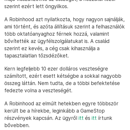
szerint ezért lett öngyilkos.
A Robinhood azt nyilatkozta, hogy nagyon sajnálják,
ami történt, és azóta állításuk szerint a felhasználók
több oktatóanyaghoz férnek hozzá, valamint
bővítették az ügyfélszolgálatukat is. A család
szerint ez kevés, a cég csak kihasználja a
tapasztalatlan tőzsdézőket.
Kern legfeljebb 10 ezer dolláros veszteségre
számított, ezért esett kétségbe a sokkal nagyobb
összeg láttán. Nem tudta, de a többi befektetése
fedezte volna a veszteségét.
A Robinhood az elmúlt hetekben egyre többször
került be a hírekbe, leginkább a GameStop
részvények kapcsán. Az ügyről
itt
és
itt
írtunk
bővebben.