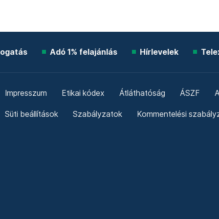
ogatás
Adó 1% felajánlás
Hírlevelek
Tele
Impresszum
Etikai kódex
Átláthatóság
ÁSZF
A
Süti beállítások
Szabályzatok
Kommentelési szabály