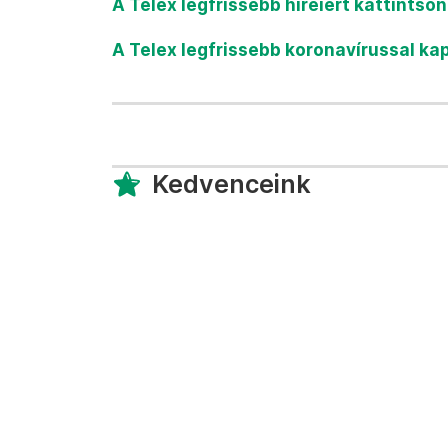
A Telex legfrissebb híreiért kattintso
A Telex legfrissebb koronavírussal ka
Kedvenceink