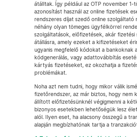
átálltak. Így például az OTP november 1-t
azonosítást használ az online fizetések es
rendszeres díjat szedő online szolgáltat
néhány olyan tömeges ügyfélkörrel rendelk
szolgáltatások, előfizetések, akár fizetés
átállásra, amely ezeket a kifizetéseket ér
ugyanis megfelelő kódokat a bankoknak a
kódgenerálás, vagy adattovábbítás eseté
kártyás fizetéseket, ez okozhatja a fizet
problémákat.
Noha azt nem tudni, hogy mikor válik is
fizetőrendszer, az már biztos, hogy nem 
állított előfizetésünknél végigmenni a ké
bizonyos esetekben lehetőségük lesz élets
alól. Ilyen eset, ha alacsony összegű a tra
alapján megbízhatónak tartja a tranzakciót