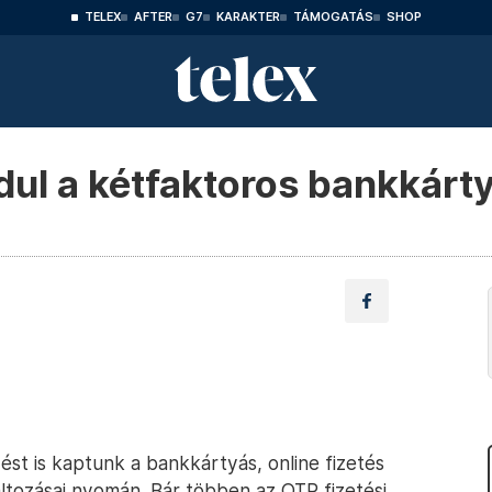
TELEX
AFTER
G7
KARAKTER
TÁMOGATÁS
SHOP
ul a kétfaktoros bankkárty
ést is kaptunk a bankkártyás, online fizetés
változásai nyomán. Bár többen az OTP fizetési