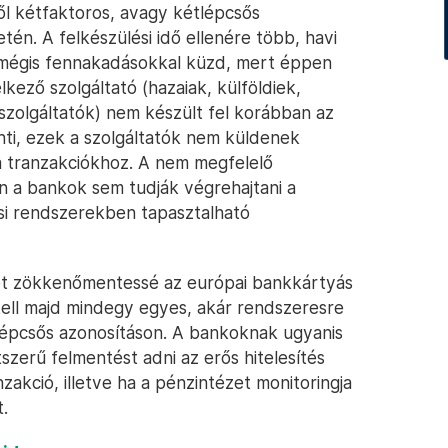
ől kétfaktoros, avagy kétlépcsős
etén. A felkészülési idő ellenére több, havi
ó mégis fennakadásokkal küzd, mert éppen
ező szolgáltató (hazaiak, külföldiek,
i szolgáltatók) nem készült fel korábban az
inti, ezek a szolgáltatók nem küldenek
 tranzakciókhoz. A nem megfelelő
n a bankok sem tudják végrehajtani a
ési rendszerekben tapasztalható
mét zökkenőmentessé az európai bankkártyás
kell majd mindegy egyes, akár rendszeresre
tlépcsős azonosításon. A bankoknak ugyanis
zerű felmentést adni az erős hitelesítés
nzakció, illetve ha a pénzintézet monitoringja
.