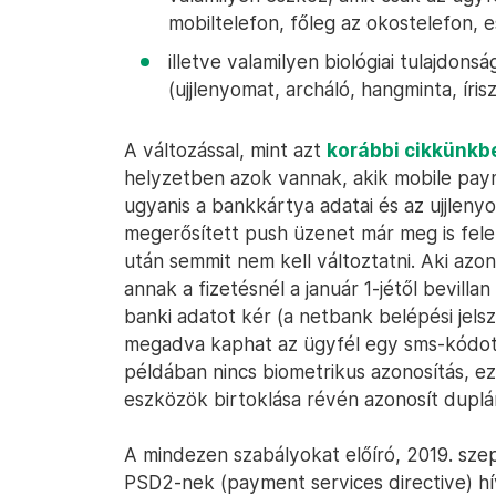
mobiltelefon, főleg az okostelefon, 
illetve valamilyen biológiai tulajdons
(ujjlenyomat, archáló, hangminta, írisz
A változással, mint azt
korábbi cikkünkb
helyzetben azok vannak, akik mobile paym
ugyanis a bankkártya adatai és az ujjleny
megerősített push üzenet már meg is felel
után semmit nem kell változtatni. Aki azo
annak a fizetésnél a január 1-jétől bevill
banki adatot kér (a netbank belépési jel
megadva kaphat az ügyfél egy sms-kódot, 
példában nincs biometrikus azonosítás, ez 
eszközök birtoklása révén azonosít duplá
A mindezen szabályokat előíró, 2019. szep
PSD2-nek (payment services directive) h