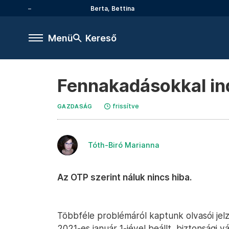
Berta, Bettina
Menü
Kereső
Fennakadásokkal ind
frissítve
GAZDASÁG
Tóth-Biró Marianna
Az OTP szerint náluk nincs hiba.
Többféle problémáról kaptunk olvasói jelz
2021-es január 1-jével beállt, biztonsági 