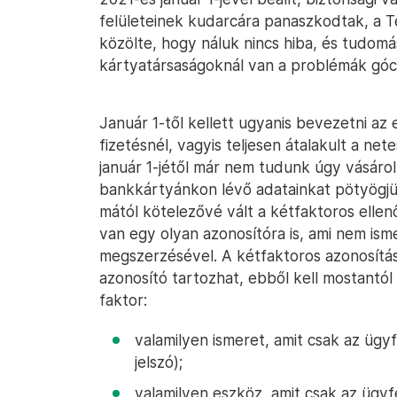
felületeinek kudarcára panaszkodtak, a 
közölte, hogy náluk nincs hiba, és tudomá
kártyatársaságoknál van a problémák góc
Január 1-től kellett ugyanis bevezetni az
fizetésnél, vagyis teljesen átalakult a nete
január 1-jétől már nem tudunk úgy vásáro
bankkártyánkon lévő adatainkat pötyögjü
mától kötelezővé vált a kétfaktoros elle
van egy olyan azonosítóra is, ami nem is
megszerzésével. A kétfaktoros azonosítás
azonosító tartozhat, ebből kell mostantó
faktor:
valamilyen ismeret, amit csak az ügy
jelszó);
valamilyen eszköz, amit csak az ügyfé