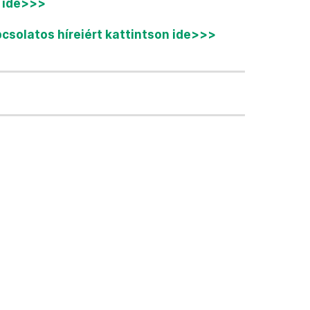
n ide>>>
pcsolatos híreiért kattintson ide>>>