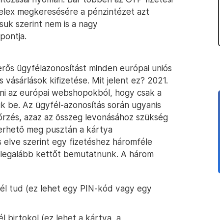
Telex megkeresésére a pénzintézet azt
suk szerint nem is a nagy
pontja.
 erős ügyfélazonosítást minden európai uniós
s vásárlások kifizetése. Mit jelent ez? 2021.
lni az európai webshopokból, hogy csak a
k be. Az ügyfél-azonosítás során ugyanis
nőrzés, azaz az összeg levonásához szükség
merhető meg pusztán a kártya
 elve szerint egy fizetéshez háromféle
l legalább kettőt bemutatnunk. A három
fél tud (ez lehet egy PIN-kód vagy egy
l birtokol (ez lehet a kártya, a