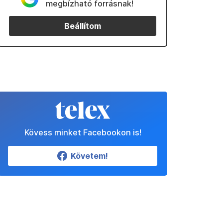
megbízható forrásnak!
Beállítom
Kövess minket Facebookon is!
Követem!