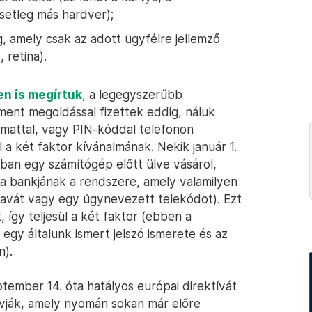
esetleg más hardver);
ág, amely csak az adott ügyfélre jellemző
, retina).
en is megírtuk
, a legegyszerűbb
ent megoldással fizettek eddig, náluk
omattal, vagy PIN-kóddal telefonon
 a két faktor kívánalmának. Nekik január 1.
nban egy számítógép előtt ülve vásárol,
an a bankjának a rendszere, amely valamilyen
szavát vagy egy úgynevezett telekódot). Ezt
így teljesül a két faktor (ebben a
egy általunk ismert jelszó ismerete és az
n).
tember 14. óta hatályos európai direktívát
ívják, amely nyomán sokan már előre