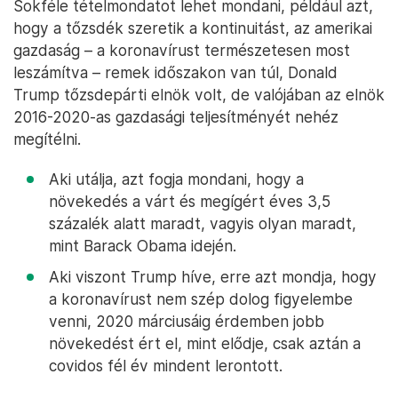
Sokféle tételmondatot lehet mondani, például azt,
hogy a tőzsdék szeretik a kontinuitást, az amerikai
gazdaság – a koronavírust természetesen most
leszámítva – remek időszakon van túl, Donald
Trump tőzsdepárti elnök volt, de valójában az elnök
2016-2020-as gazdasági teljesítményét nehéz
megítélni.
Aki utálja, azt fogja mondani, hogy a
növekedés a várt és megígért éves 3,5
százalék alatt maradt, vagyis olyan maradt,
mint Barack Obama idején.
Aki viszont Trump híve, erre azt mondja, hogy
a koronavírust nem szép dolog figyelembe
venni, 2020 márciusáig érdemben jobb
növekedést ért el, mint elődje, csak aztán a
covidos fél év mindent lerontott.