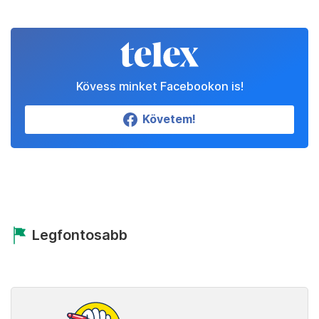
Kövess minket Facebookon is!
Követem!
Legfontosabb