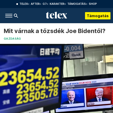
TELEX
AFTER
G7
KARAKTER
TÁMOGATÁS
SHOP
Támogatás
Mit várnak a tőzsdék Joe Bidentől?
GAZDASÁG