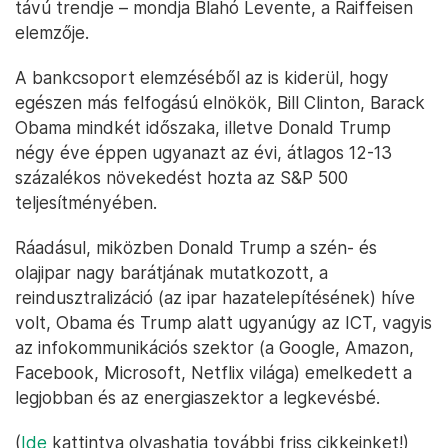
távú trendje – mondja Blahó Levente, a Raiffeisen
elemzője.
A bankcsoport elemzéséből az is kiderül, hogy
egészen más felfogású elnökök, Bill Clinton, Barack
Obama mindkét időszaka, illetve Donald Trump
négy éve éppen ugyanazt az évi, átlagos 12-13
százalékos növekedést hozta az S&P 500
teljesítményében.
Ráadásul, miközben Donald Trump a szén- és
olajipar nagy barátjának mutatkozott, a
reindusztralizáció (az ipar hazatelepítésének) híve
volt, Obama és Trump alatt ugyanúgy az ICT, vagyis
az infokommunikációs szektor (a Google, Amazon,
Facebook, Microsoft, Netflix világa) emelkedett a
legjobban és az energiaszektor a legkevésbé.
(
Ide
kattintva olvashatja további friss cikkeinket!)