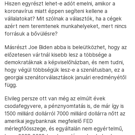
Hiszen egyrészt lehet-e adót emelni, amikor a
koronavírus miatt éppen segíteni kellene a
vállalatokat? Mit szólnak a választók, ha a cégek
azért nem teremtenek munkahelyeket, mert nincs
forrásuk a bővülésre?
Másrészt Joe Biden abba is beleütközhet, hogy az
előzetesen vártnál kisebb lesz a többsége a
demokratáknak a képviselőházban, és nem tudni,
hogy végül többségük lesz-e a szenátusban, ez a
georgiai szenátorválasztások januári eredményétől
függ.
Elvileg persze ott van még az elmúlt évek
csodafegyvere, a pénznyomtatás is, de már így is
1500 milliárd dollárról 7000 milliárd dollárra nőtt az
amerikai jegybanknak megfelelő FED
mérlegfőösszege, és egyáltalán nem egyértelmű,