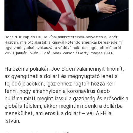
Donald Trump és Liu He kínai miniszterelnök-helyettes a Fehér
Házban, mielőtt aláírták a Kínával kötendő amerikai kereskedelmi
egyezmény első szakaszát a védővámok részleges eltörléséről
2020. január 15-én – Fotó: Mark Wilson / Getty Images / AFP
Ha ezen a politikán Joe Biden valamennyit finomít,
az gyengítheti a dollárt és megnyugtató lehet a
fejlődő piacokon, igaz ehhez rögtön hozzá kell
tenni, hogy amennyiben a koronavírus újabb
hulláma miatt megint lassul a gazdaság és erősödik a
globális félelem, akkor megint mindenki a dollárba
menekülhet, ami erősíti a dollárt – véli Al-Hilal
István.