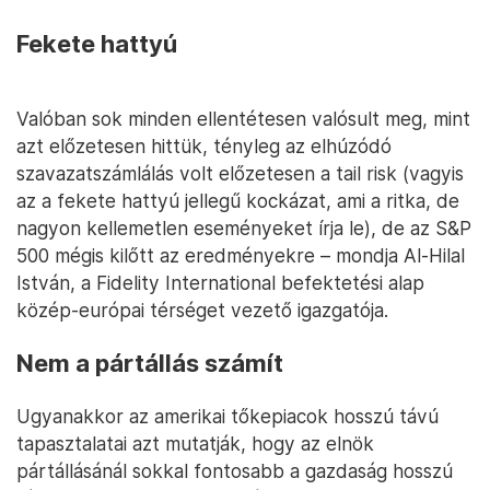
Fekete hattyú
Valóban sok minden ellentétesen valósult meg, mint
azt előzetesen hittük, tényleg az elhúzódó
szavazatszámlálás volt előzetesen a tail risk (vagyis
az a fekete hattyú jellegű kockázat, ami a ritka, de
nagyon kellemetlen eseményeket írja le), de az S&P
500 mégis kilőtt az eredményekre – mondja Al-Hilal
István, a Fidelity International befektetési alap
közép-európai térséget vezető igazgatója.
Nem a pártállás számít
Ugyanakkor az amerikai tőkepiacok hosszú távú
tapasztalatai azt mutatják, hogy az elnök
pártállásánál sokkal fontosabb a gazdaság hosszú