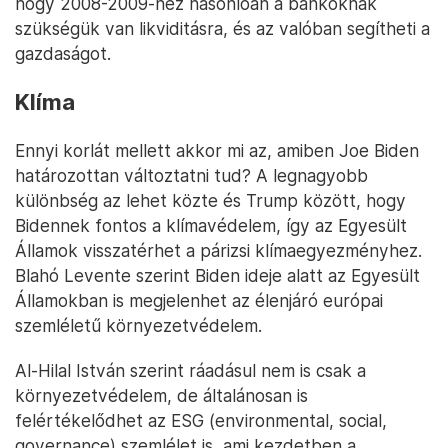
hogy 2008-2009-hez hasonlóan a bankoknak
szükségük van likviditásra, és az valóban segítheti a
gazdaságot.
Klíma
Ennyi korlát mellett akkor mi az, amiben Joe Biden
határozottan változtatni tud? A legnagyobb
különbség az lehet közte és Trump között, hogy
Bidennek fontos a klímavédelem, így az Egyesült
Államok visszatérhet a párizsi klímaegyezményhez.
Blahó Levente szerint Biden ideje alatt az Egyesült
Államokban is megjelenhet az élenjáró európai
szemléletű környezetvédelem.
Al-Hilal István szerint ráadásul nem is csak a
környezetvédelem, de általánosan is
felértékelődhet az ESG (environmental, social,
governance) szemlélet is, ami kezdetben a