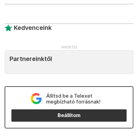
Kedvenceink
Partnereinktől
Állítsd be a Telexet
megbízható forrásnak!
Beállítom