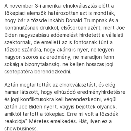
A november 3-i amerikai elnökválasztás előtt a
tőkepiaci elemzők határozottan azt is mondták,
hogy bár a tőzsde inkább Donald Trumpnak és a
kontinuitásnak drukkol, elsősorban azért, mert Joe
Biden nagyszabású adóemelést hirdetett a vállalati
szektornak, de emellett az is fontosnak tűnt a
tőzsde számára, hogy akárki is nyer, ne legyen
nagyon szoros az eredmény, ne maradjon fenn
sokáig a bizonytalanság, ne kelljen hosszas jogi
csetepatéra berendezkedni.
Aztán megtartották az elnökválasztást, és elég
hamar látszott, hogy elhúzódó eredményhirdetésre
és jogi konfliktusokra kell berendezkedni, végül
aztán Joe Biden nyert. Vagyis bejöttek olyanok,
amiktől tartott a tőkepiac. Erre mi volt a tőzsdék
reakciója? Méretes emelkedés. Hát, ilyen ez a
showbusiness.