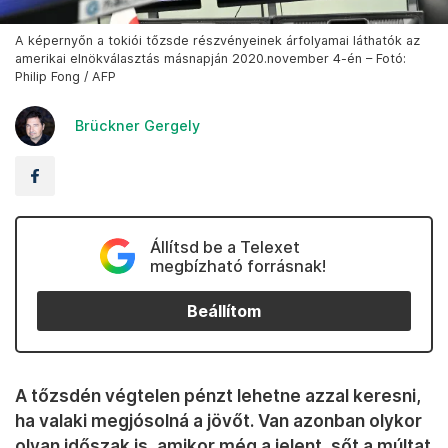
A képernyőn a tokiói tőzsde részvényeinek árfolyamai láthatók az
amerikai elnökválasztás másnapján 2020.november 4-én – Fotó:
Philip Fong / AFP
Brückner Gergely
Állítsd be a Telexet
megbízható forrásnak!
Beállítom
A tőzsdén végtelen pénzt lehetne azzal keresni,
ha valaki megjósolná a jövőt. Van azonban olykor
olyan időszak is, amikor még a jelent, sőt a múltat