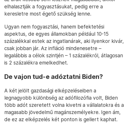
elhalasztják a fogyasztásukat, pedig erre a
keresletre most égető szükség lenne.
Ugyan nem fogyasztási, hanem befektetési
aspektus, de egyes államokban például 10-15
százalékkal estek az ingatlanárak, aki ilyenkor kivár,
csak jobban jár. Az infláció mindenesetre –
legalábbis a célok szintjén – 1 százalékról, átlagosan
is 2 százalékra emelkedhet.
De vajon tud-e adóztatni Biden?
A két jelölt gazdasági elképzeléseiben a
legnagyobb különbség az adófilozófia volt, Biden
több adót szeretett volna kivetni a vállalatokra és a
magasabb jövedelmű magánszemélyekre. Igen ám,
de ez az elképzelés két ponton is gellert kaphat.