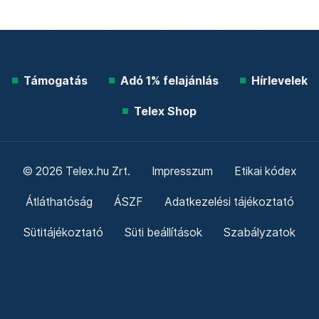
Támogatás
Adó 1% felajánlás
Hírlevelek
Telex Shop
© 2026 Telex.hu Zrt.
Impresszum
Etikai kódex
Átláthatóság
ÁSZF
Adatkezelési tájékoztató
Sütitájékoztató
Süti beállítások
Szabályzatok
Kommentelési szabályzat
Telex Sales