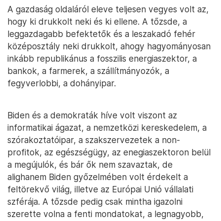
A gazdaság oldaláról eleve teljesen vegyes volt az,
hogy ki drukkolt neki és ki ellene. A tőzsde, a
leggazdagabb befektetők és a leszakadó fehér
középosztály neki drukkolt, ahogy hagyományosan
inkább republikánus a fosszilis energiaszektor, a
bankok, a farmerek, a szállítmányozók, a
fegyverlobbi, a dohányipar.
Biden és a demokraták híve volt viszont az
informatikai ágazat, a nemzetközi kereskedelem, a
szórakoztatóipar, a szakszervezetek a non-
profitok, az egészségügy, az enegiaszektoron belül
a megújulók, és bár ők nem szavaztak, de
alighanem Biden győzelmében volt érdekelt a
feltörekvő világ, illetve az Európai Unió vállalati
szférája. A tőzsde pedig csak mintha igazolni
szerette volna a fenti mondatokat, a legnagyobb,