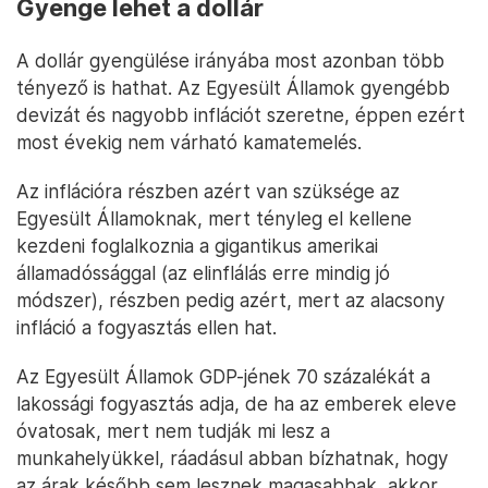
Gyenge lehet a dollár
A dollár gyengülése irányába most azonban több
tényező is hathat. Az Egyesült Államok gyengébb
devizát és nagyobb inflációt szeretne, éppen ezért
most évekig nem várható kamatemelés.
Az inflációra részben azért van szüksége az
Egyesült Államoknak, mert tényleg el kellene
kezdeni foglalkoznia a gigantikus amerikai
államadóssággal (az elinflálás erre mindig jó
módszer), részben pedig azért, mert az alacsony
infláció a fogyasztás ellen hat.
Az Egyesült Államok GDP-jének 70 százalékát a
lakossági fogyasztás adja, de ha az emberek eleve
óvatosak, mert nem tudják mi lesz a
munkahelyükkel, ráadásul abban bízhatnak, hogy
az árak később sem lesznek magasabbak, akkor