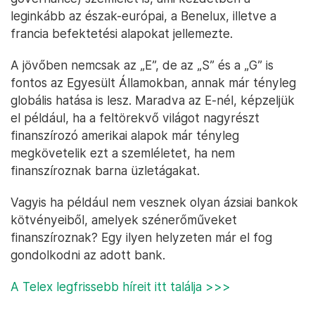
leginkább az észak-európai, a Benelux, illetve a
francia befektetési alapokat jellemezte.
A jövőben nemcsak az „E”, de az „S” és a „G” is
fontos az Egyesült Államokban, annak már tényleg
globális hatása is lesz. Maradva az E-nél, képzeljük
el például, ha a feltörekvő világot nagyrészt
finanszírozó amerikai alapok már tényleg
megkövetelik ezt a szemléletet, ha nem
finanszíroznak barna üzletágakat.
Vagyis ha például nem vesznek olyan ázsiai bankok
kötvényeiből, amelyek szénerőműveket
finanszíroznak? Egy ilyen helyzeten már el fog
gondolkodni az adott bank.
A Telex legfrissebb híreit itt találja >>>