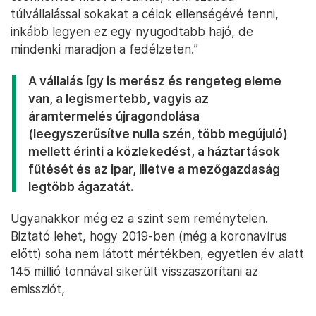
túlvállalással sokakat a célok ellenségévé tenni,
inkább legyen ez egy nyugodtabb hajó, de
mindenki maradjon a fedélzeten.”
A vállalás így is merész és rengeteg eleme
van, a legismertebb, vagyis az
áramtermelés újragondolása
(leegyszerűsítve nulla szén, több megújuló)
mellett érinti a közlekedést, a háztartások
fűtését és az ipar, illetve a mezőgazdaság
legtöbb ágazatát.
Ugyanakkor még ez a szint sem reménytelen.
Biztató lehet, hogy 2019-ben (még a koronavírus
előtt) soha nem látott mértékben, egyetlen év alatt
145 millió tonnával sikerült visszaszorítani az
emissziót,