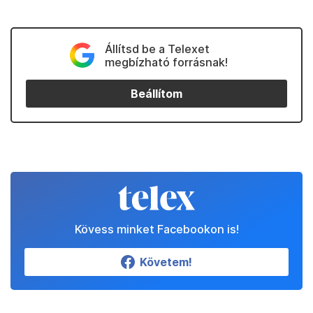
Állítsd be a Telexet
megbízható forrásnak!
Beállítom
Kövess minket Facebookon is!
Követem!