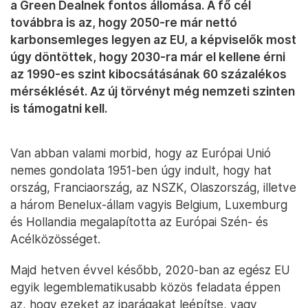
a Green Dealnek fontos állomása. A fő cél
továbbra is az, hogy 2050-re már nettó
karbonsemleges legyen az EU, a képviselők most
úgy döntöttek, hogy 2030-ra már el kellene érni
az 1990-es szint kibocsátásának 60 százalékos
mérséklését. Az új törvényt még nemzeti szinten
is támogatni kell.
Van abban valami morbid, hogy az Európai Unió
nemes gondolata 1951-ben úgy indult, hogy hat
ország, Franciaország, az NSZK, Olaszország, illetve
a három Benelux-állam vagyis Belgium, Luxemburg
és Hollandia megalapította az Európai Szén- és
Acélközösséget.
Majd hetven évvel később, 2020-ban az egész EU
egyik legemblematikusabb közös feladata éppen
az, hogy ezeket az iparágakat leépítse, vagy