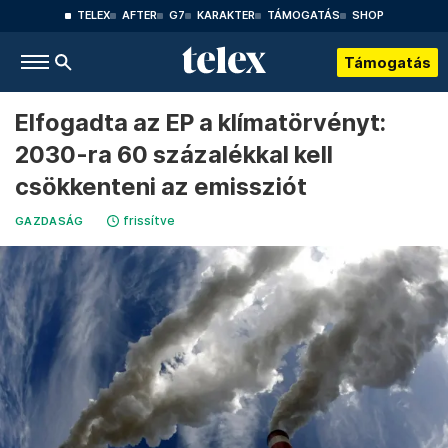
TELEX
AFTER
G7
KARAKTER
TÁMOGATÁS
SHOP
Támogatás
Elfogadta az EP a klímatörvényt:
2030-ra 60 százalékkal kell
csökkenteni az emissziót
frissítve
GAZDASÁG