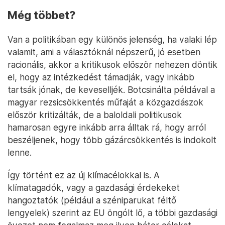
Még többet?
Van a politikában egy különös jelenség, ha valaki lép
valamit, ami a választóknál népszerű, jó esetben
racionális, akkor a kritikusok először nehezen döntik
el, hogy az intézkedést támadják, vagy inkább
tartsák jónak, de keveselljék. Botcsinálta példával a
magyar rezsicsökkentés műfaját a közgazdászok
először kritizálták, de a baloldali politikusok
hamarosan egyre inkább arra álltak rá, hogy arról
beszéljenek, hogy több gázárcsökkentés is indokolt
lenne.
Így történt ez az új klímacélokkal is. A
klímatagadók, vagy a gazdasági érdekeket
hangoztatók (például a széniparukat féltő
lengyelek) szerint az EU öngólt lő, a többi gazdasági