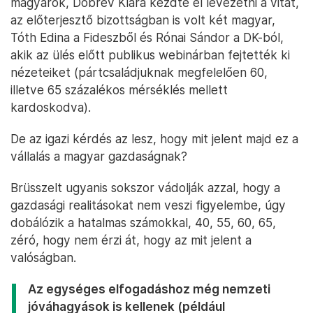
magyarok, Dobrev Klára kezdte el levezetni a vitát,
az előterjesztő bizottságban is volt két magyar,
Tóth Edina a Fideszből és Rónai Sándor a DK-ból,
akik az ülés előtt publikus webinárban fejtették ki
nézeteiket (pártcsaládjuknak megfelelően 60,
illetve 65 százalékos mérséklés mellett
kardoskodva).
De az igazi kérdés az lesz, hogy mit jelent majd ez a
vállalás a magyar gazdaságnak?
Brüsszelt ugyanis sokszor vádolják azzal, hogy a
gazdasági realitásokat nem veszi figyelembe, úgy
dobálózik a hatalmas számokkal, 40, 55, 60, 65,
zéró, hogy nem érzi át, hogy az mit jelent a
valóságban.
Az egységes elfogadáshoz még nemzeti
jóváhagyások is kellenek (például