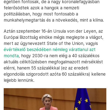
égetően fontosak, de a nagy koronalefagyásban
felerősödtek azok a hangok a nemzeti
politizálásban, hogy most fontosabb a
munkahelymegtartás és a növekedés, mint a klíma.
Aztán szeptember 16-án Ursula von der Leyen, az
Európai Bizottság elnöke mégis meglepte a világot,
mert az úgynevezett State of the Union, vagyis
évértékelő beszédében némileg váratlanul azt
mondta
, hogy 2030-ra nem elég a 40 százalékos
aktuális célkitűzésben megfogalmazott mérséklést
elérni, hanem 55 százalékkal (ez az eredeti
elgondolás szigorodott azóta 60 százalékra) kellene
lejjebb lennünk.