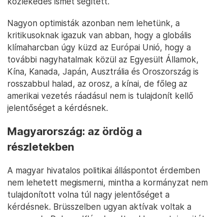
közlekedés ismét segített.
Nagyon optimisták azonban nem lehetünk, a
kritikusoknak igazuk van abban, hogy a globális
klímaharcban úgy küzd az Európai Unió, hogy a
további nagyhatalmak közül az Egyesült Államok,
Kína, Kanada, Japán, Ausztrália és Oroszország is
rosszabbul halad, az orosz, a kínai, de főleg az
amerikai vezetés ráadásul nem is tulajdonít kellő
jelentőséget a kérdésnek.
Magyarország: az ördög a
részletekben
A magyar hivatalos politikai álláspontot érdemben
nem lehetett megismerni, mintha a kormányzat nem
tulajdonított volna túl nagy jelentőséget a
kérdésnek. Brüsszelben ugyan aktívak voltak a