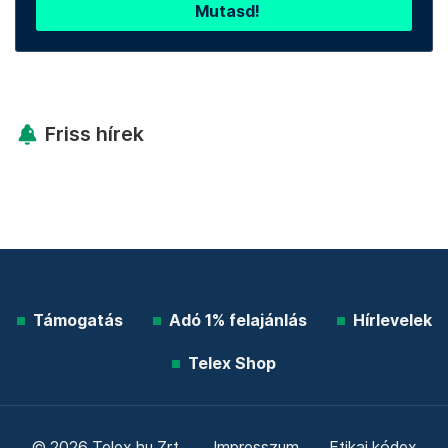
Mutasd!
Friss hírek
Támogatás
Adó 1% felajánlás
Hírlevelek
Telex Shop
© 2026 Telex.hu Zrt.
Impresszum
Etikai kódex