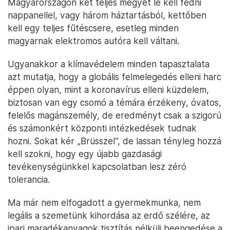
Magyarországon két teljes megyét le kell fedni
nappanellel, vagy három háztartásból, kettőben
kell egy teljes fűtéscsere, esetleg minden
magyarnak elektromos autóra kell váltani.
Ugyanakkor a klímavédelem minden tapasztalata
azt mutatja, hogy a globális felmelegedés elleni harc
éppen olyan, mint a koronavírus elleni küzdelem,
biztosan van egy csomó a témára érzékeny, óvatos,
felelős magánszemély, de eredményt csak a szigorú
és számonkért központi intézkedések tudnak
hozni. Sokat kér „Brüsszel”, de lassan tényleg hozzá
kell szokni, hogy egy újabb gazdasági
tevékenységünkkel kapcsolatban lesz zéró
tolerancia.
Ma már nem elfogadott a gyermekmunka, nem
legális a szemetünk kihordása az erdő szélére, az
ipari maradékanyagok tisztítás nélküli beengedése a