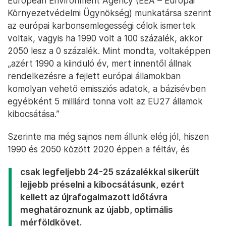
European Environment Agency (EEA – Európai
Környezetvédelmi Ügynökség) munkatársa szerint
az európai karbonsemlegességi célok ismertek
voltak, vagyis ha 1990 volt a 100 százalék, akkor
2050 lesz a 0 százalék. Mint mondta, voltaképpen
„azért 1990 a kiinduló év, mert innentől állnak
rendelkezésre a fejlett európai államokban
komolyan vehető emissziós adatok, a bázisévben
egyébként 5 milliárd tonna volt az EU27 államok
kibocsátása.”
Szerinte ma még sajnos nem állunk elég jól, hiszen
1990 és 2050 között 2020 éppen a féltáv, és
csak legfeljebb 24-25 százalékkal sikerült
lejjebb préselni a kibocsátásunk, ezért
kellett az újrafogalmazott időtávra
meghatároznunk az újabb, optimális
mérföldkövet.