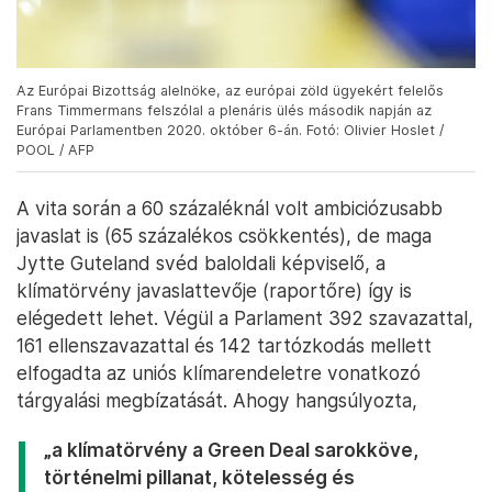
Az Európai Bizottság alelnöke, az európai zöld ügyekért felelős
Frans Timmermans felszólal a plenáris ülés második napján az
Európai Parlamentben 2020. október 6-án. Fotó: Olivier Hoslet /
POOL / AFP
A vita során a 60 százaléknál volt ambiciózusabb
javaslat is (65 százalékos csökkentés), de maga
Jytte Guteland svéd baloldali képviselő, a
klímatörvény javaslattevője (raportőre) így is
elégedett lehet. Végül a Parlament 392 szavazattal,
161 ellenszavazattal és 142 tartózkodás mellett
elfogadta az uniós klímarendeletre vonatkozó
tárgyalási megbízatását. Ahogy hangsúlyozta,
„a klímatörvény a Green Deal sarokköve,
történelmi pillanat, kötelesség és