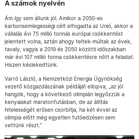
A számok nyelvén
Ám így sem állunk jól. Amikor a 2050-es
karbonsemlegességi célt elfogadta az Unió, akkor a
vállalás évi 75 millió tonnás európai csökkentést
jelentett volna, aztán ahogy teltek-múltak az évek,
tavaly, vagyis a 2019 és 2050 közötti időszakban
már évi 107 millió tonna csökkentésre nőtt a feladat.
Hiszen késlekedtünk.
Varró László, a Nemzetközi Energia Ügynökség
vezető közgazdászának példáját ellopva, „az jól
hangzik, hogy a következő olimpián legyőzzük a
kenyaiakat maratonfutásban, de az állítás
hitelességét erősen csorbítja, ha két évvel az
olimpia előtt még egyetlen futóedzésen sem
vettünk részt.”