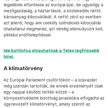
legalábbis eltüntesse az európai ipar, de ugyanígy a
mezőgazdaság, a háztartások, a közlekedés nettó
károsanyag-kibocsátását. A nettó zéró ez esetben
azt jelenti, hogy ami csekély széndioxid-kibocsátás
óhatatlanul megmarad, azt mindig ellensúlyozni kell,
például erdőtelepítéssel.
Ide kattintva olvashatóak a Telex legfrissebb
hírei.
A klímatörvény
Az Európai Parlament csütörtökön – a szavazást
még szerdán tartották, de ennek eredményét csak
egy nappal később tették közzé – a
környezetvédelmi bizottság javaslatára elfogadta az
úgynevezett klímatörvényt, amely szerint az