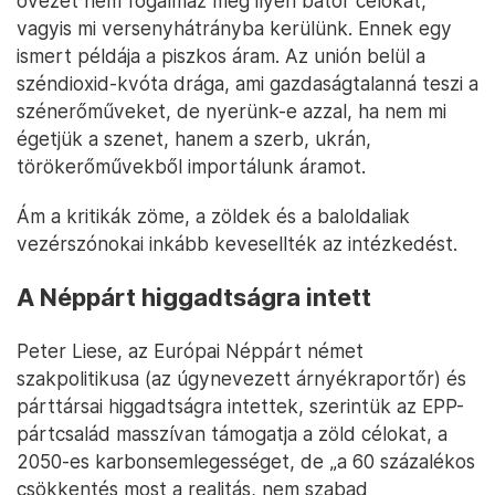
övezet nem fogalmaz meg ilyen bátor célokat,
vagyis mi versenyhátrányba kerülünk. Ennek egy
ismert példája a piszkos áram. Az unión belül a
széndioxid-kvóta drága, ami gazdaságtalanná teszi a
szénerőműveket, de nyerünk-e azzal, ha nem mi
égetjük a szenet, hanem a szerb, ukrán,
törökerőművekből importálunk áramot.
Ám a kritikák zöme, a zöldek és a baloldaliak
vezérszónokai inkább kevesellték az intézkedést.
A Néppárt higgadtságra intett
Peter Liese, az Európai Néppárt német
szakpolitikusa (az úgynevezett árnyékraportőr) és
párttársai higgadtságra intettek, szerintük az EPP-
pártcsalád masszívan támogatja a zöld célokat, a
2050-es karbonsemlegességet, de „a 60 százalékos
csökkentés most a realitás, nem szabad