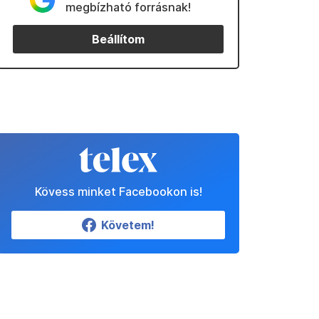
megbízható forrásnak!
Beállítom
Kövess minket Facebookon is!
Követem!