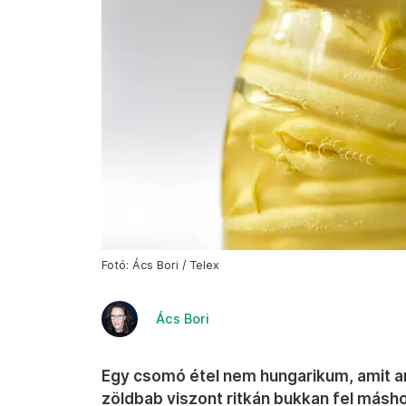
Fotó: Ács Bori / Telex
Ács Bori
Egy csomó étel nem hungarikum, amit an
zöldbab viszont ritkán bukkan fel másh