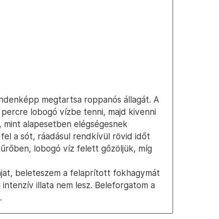
indenképp megtartsa roppanós állagát. A
percre lobogó vízbe tenni, majd kivenni
b, mint alapesetben elégségesnek
el a sót, ráadásul rendkívül rövid időt
űrőben, lobogó víz felett gőzöljük, míg
at, beleteszem a felaprított fokhagymát
 intenzív illata nem lesz. Beleforgatom a
.