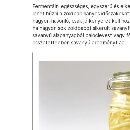
Fermentálni egészséges, egyszerű és elké
lehet húzni a zöldbabhiányos időszakokat 
nagyon hasonló, csak jó kenyeret kell hoz
ha nagyon sok zöldbabot sikerült savanyít
savanyú alapanyagból palóclevest vagy f
összetettebben savanyú eredményt ad.