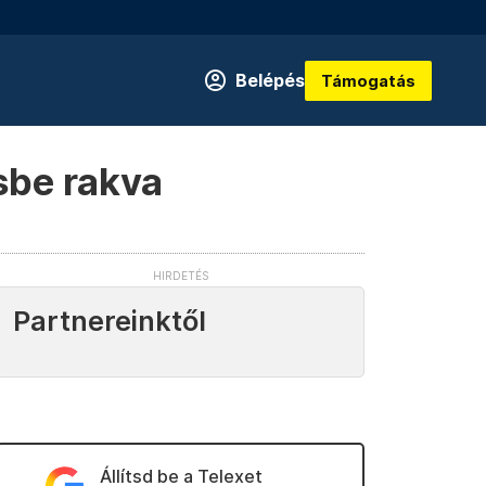
Belépés
Támogatás
sbe rakva
Partnereinktől
Állítsd be a Telexet