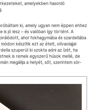
rkezeteket, amelyekben hasonló
g.
 próbáltam ki, amely ugyan nem éppen ehhez
 is jó lesz – és valóban így történt. A
spirálódott, ahol fokhagymába és szardellába
módon készítik ezt az ételt, olívaolajjal
della szuperül ki szokta adni az ízét, ha
retnek is remek egyszerű húsok mellé, de
mán megállja a helyét, sőt, szerintem sör-