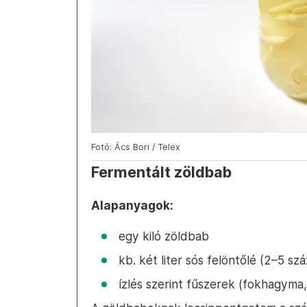
Fotó: Ács Bori / Telex
Fermentált zöldbab
Alapanyagok:
egy kiló zöldbab
kb. két liter sós felöntőlé (2–5 sz
ízlés szerint fűszerek (fokhagyma,