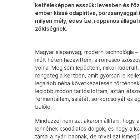
kétféleképpen esszük: levesben és fő
ember kissé odapirítva, pörzsanyaggal í
milyen mély, édes íze, roppanós állaga l
zöldségnek.
Magyar alapanyag, modern technológia – 
múlt héten hazavittem, a romesco szószo
volna. Meg sem lepődtem, mikor kiderült
rengeteg a kertben, amit gyorsan le kelle
legalább néha következetesen történnek 
legjobb módon tartósítottam, aztán játszo
fermentáltam, salátát, sörkorcsolyát és e
belőle.
Mindezzel nem azt akarom állítani, hogy a
lennének csodálatos dolgok, és hogy a kap
társai a nyári babnak, de mivel ezt ismerjü