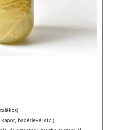
ázalékos)
 kapor, babérlevél stb.)