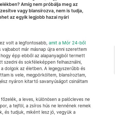
zelékben? Amíg nem próbálja meg az
zesítve vagy blansírozva, nem is tudja,
ehet az egyik legjobb hazai nyári
ez volt a legfontosabb,
amit a Mór 24-ből
s vajbabot már másnap újra enni szerettem
, hogy épp ebből az alapanyagból termett
tt szedni és sokféleképpen felhasználni,
a dolgok az életben. A legegyszerűbb és
ttam is vele, megpörköltem, blansíroztam,
gész nyáron kitartó savanyúságot csináltam
 főzelék, a leves, különösen a palócleves ne
or, a tejföl, a zsíros hús ne lennének remek
k, és tudjuk, miként lesz jó, vegyük a