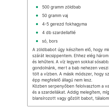
500 gramm zöldbab
50 gramm vaj
4-5 gerezd fokhagyma
4 db szardellafilé
só, bors
A zöldbabot úgy készítem elő, hogy m
szárát lecsippentem. Ehhez elég három 
és lehűteni. A víz legyen sokkal sósab
gondolnánk, mert a bab nehezen veszi f
tölt a vízben. A másik módszer, hogy sz
épp megfelelő állagú nem lesz.
Közben serpenyőben felolvasztom a vaj
és a szardellákat. Addig melegítem, míg
blansírozott vagy gőzölt babot, tálalom