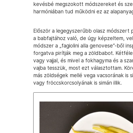
kevésbé megszokott módszereket és sze
harmóniában tud működni ez az alapanya
Először a legegyszerűbb olasz módszert
a babfajtához való, de úgy képzeltem, vele
módszer a „fagiolini alla genovese”-ből in
forgatva pirítják meg a zöldbabot. Kétféle 
vagy vajjal, és mivel a fokhagyma és a szar
vajba tesszük, most ezt választottam. Kö
más zöldségek mellé vega vacsorának is si
vagy fröccskorcsolyának is simán illik.