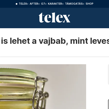
TELEX
AFTER
G7
KARAKTER
TÁMOGATÁS
SHOP
s lehet a vajbab, mint leve