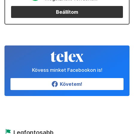
Beállítom
Kövess minket Facebookon is!
Követem!
Legfontosabb