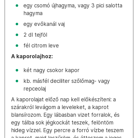
egy csomó újhagyma, vagy 3 pici salotta
hagyma
egy evőkanál vaj
2 dl tejföl
fél citrom leve
A kaporolajhoz:
két nagy csokor kapor
kb. másfél deciliter szőlőmag- vagy
repceolaj
A kaporolajat előző nap kell előkészíteni: a
szárakról levágom a leveleket, a kaprot
blansírozom. Egy lábasban vizet forralok, és
egy tálba sok jégkockát teszek, felöntöm
hideg vízzel. Egy percre a forró vízbe teszem
a kaprot, majd leszűröm, és átteszem a jeges