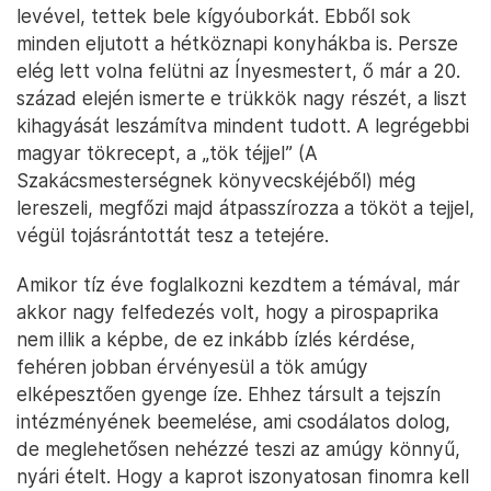
levével, tettek bele kígyóuborkát. Ebből sok
minden eljutott a hétköznapi konyhákba is. Persze
elég lett volna felütni az Ínyesmestert, ő már a 20.
század elején ismerte e trükkök nagy részét, a liszt
kihagyását leszámítva mindent tudott. A legrégebbi
magyar tökrecept, a „tök téjjel” (A
Szakácsmesterségnek könyvecskéjéből) még
lereszeli, megfőzi majd átpasszírozza a tököt a tejjel,
végül tojásrántottát tesz a tetejére.
Amikor tíz éve foglalkozni kezdtem a témával, már
akkor nagy felfedezés volt, hogy a pirospaprika
nem illik a képbe, de ez inkább ízlés kérdése,
fehéren jobban érvényesül a tök amúgy
elképesztően gyenge íze. Ehhez társult a tejszín
intézményének beemelése, ami csodálatos dolog,
de meglehetősen nehézzé teszi az amúgy könnyű,
nyári ételt. Hogy a kaprot iszonyatosan finomra kell