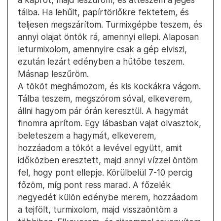
tálba. Ha lehűlt, papírtörlőkre fektetem, és
teljesen megszárítom. Turmixgépbe teszem, és
annyi olajat öntök rá, amennyi ellepi. Alaposan
leturmixolom, amennyire csak a gép elviszi,
ezután lezárt edényben a hűtőbe teszem.
Másnap leszűröm.
A tököt meghámozom, és kis kockákra vágom.
Tálba teszem, megszórom sóval, elkeverem,
állni hagyom pár órán keresztül. A hagymát
finomra aprítom. Egy lábasban vajat olvasztok,
beleteszem a hagymát, elkeverem,
hozzáadom a tököt a levével együtt, amit
időközben eresztett, majd annyi vízzel öntöm
fel, hogy pont ellepje. Körülbelül 7-10 percig
főzöm, míg pont ress marad. A főzelék
negyedét külön edénybe merem, hozzáadom
a tejfölt, turmixolom, majd visszaöntöm a