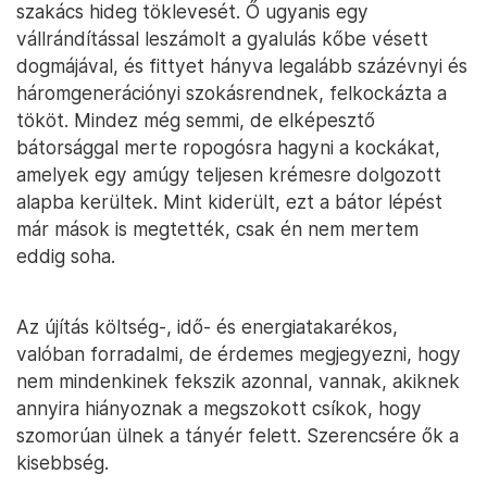
szakács hideg töklevesét. Ő ugyanis egy
vállrándítással leszámolt a gyalulás kőbe vésett
dogmájával, és fittyet hányva legalább százévnyi és
háromgenerációnyi szokásrendnek, felkockázta a
tököt. Mindez még semmi, de elképesztő
bátorsággal merte ropogósra hagyni a kockákat,
amelyek egy amúgy teljesen krémesre dolgozott
alapba kerültek. Mint kiderült, ezt a bátor lépést
már mások is megtették, csak én nem mertem
eddig soha.
Az újítás költség-, idő- és energiatakarékos,
valóban forradalmi, de érdemes megjegyezni, hogy
nem mindenkinek fekszik azonnal, vannak, akiknek
annyira hiányoznak a megszokott csíkok, hogy
szomorúan ülnek a tányér felett. Szerencsére ők a
kisebbség.