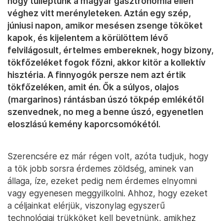
hogy túlléptünk a magyar gasztronómia ellen
véghez vitt merényleteken. Aztán egy szép,
júniusi napon, amikor mesésen zsenge tököket
kapok, és kijelentem a körülöttem lévő
felvilágosult, értelmes embereknek, hogy bizony,
tökfőzeléket fogok főzni, akkor kitör a kollektív
hisztéria. A finnyogók persze nem azt értik
tökfőzeléken, amit én. Ők a súlyos, olajos
(margarinos) rántásban úszó tökpép emlékétől
szenvednek, no meg a benne úszó, egyenetlen
eloszlású kemény kaporcsomókétól.
Szerencsére ez már régen volt, azóta tudjuk, hogy
a tök jobb sorsra érdemes zöldség, aminek van
állaga, íze, ezeket pedig nem érdemes elnyomni
vagy egyenesen meggyilkolni. Ahhoz, hogy ezeket
a céljainkat elérjük, viszonylag egyszerű
technológiai trükköket kell bevetnünk, amikhez