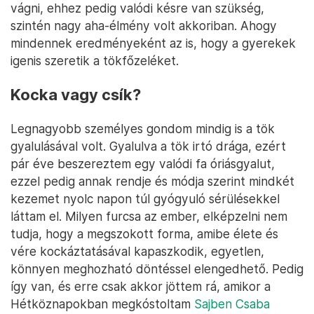
vágni, ehhez pedig valódi késre van szükség,
szintén nagy aha-élmény volt akkoriban. Ahogy
mindennek eredményeként az is, hogy a gyerekek
igenis szeretik a tökfőzeléket.
Kocka vagy csík?
Legnagyobb személyes gondom mindig is a tök
gyalulásával volt. Gyalulva a tök irtó drága, ezért
pár éve beszereztem egy valódi fa óriásgyalut,
ezzel pedig annak rendje és módja szerint mindkét
kezemet nyolc napon túl gyógyuló sérülésekkel
láttam el. Milyen furcsa az ember, elképzelni nem
tudja, hogy a megszokott forma, amibe élete és
vére kockáztatásával kapaszkodik, egyetlen,
könnyen meghozható döntéssel elengedhető. Pedig
így van, és erre csak akkor jöttem rá, amikor a
Hétköznapokban megkóstoltam
Sajben Csaba