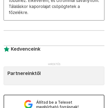
többihez. Elkeverem, és citrommal savanyítom.
Tálaláskor kaporolajat csöpögtetek a
főzelékre.
Kedvenceink
Partnereinktől
Állítsd be a Telexet
megbízható forrásnak!