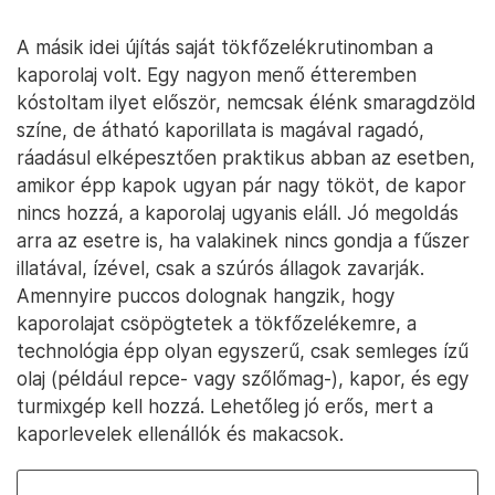
A másik idei újítás saját tökfőzelékrutinomban a
kaporolaj volt. Egy nagyon menő étteremben
kóstoltam ilyet először, nemcsak élénk smaragdzöld
színe, de átható kaporillata is magával ragadó,
ráadásul elképesztően praktikus abban az esetben,
amikor épp kapok ugyan pár nagy tököt, de kapor
nincs hozzá, a kaporolaj ugyanis eláll. Jó megoldás
arra az esetre is, ha valakinek nincs gondja a fűszer
illatával, ízével, csak a szúrós állagok zavarják.
Amennyire puccos dolognak hangzik, hogy
kaporolajat csöpögtetek a tökfőzelékemre, a
technológia épp olyan egyszerű, csak semleges ízű
olaj (például repce- vagy szőlőmag-), kapor, és egy
turmixgép kell hozzá. Lehetőleg jó erős, mert a
kaporlevelek ellenállók és makacsok.