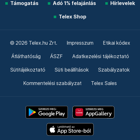
Támogatás
Adó 1% felajánlás
Hírlevelek
Telex Shop
© 2026 Telex.hu Zrt.
Impresszum
Etikai kódex
Átláthatóság
ÁSZF
Adatkezelési tájékoztató
Sütitájékoztató
Süti beállítások
Szabályzatok
Kommentelési szabályzat
Telex Sales