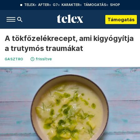
TELEX
AFTER
G7
KARAKTER
TÁMOGATÁS
SHOP
Támogatás
A tökfőzelékrecept, ami kigyógyítja
a trutymós traumákat
frissítve
GASZTRO