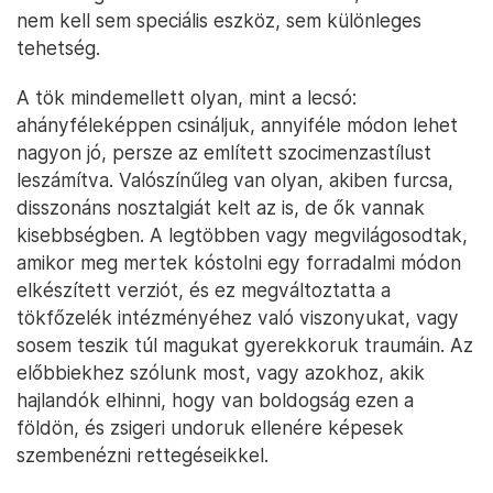
nem kell sem speciális eszköz, sem különleges
tehetség.
A tök mindemellett olyan, mint a lecsó:
ahányféleképpen csináljuk, annyiféle módon lehet
nagyon jó, persze az említett szocimenzastílust
leszámítva. Valószínűleg van olyan, akiben furcsa,
disszonáns nosztalgiát kelt az is, de ők vannak
kisebbségben. A legtöbben vagy megvilágosodtak,
amikor meg mertek kóstolni egy forradalmi módon
elkészített verziót, és ez megváltoztatta a
tökfőzelék intézményéhez való viszonyukat, vagy
sosem teszik túl magukat gyerekkoruk traumáin. Az
előbbiekhez szólunk most, vagy azokhoz, akik
hajlandók elhinni, hogy van boldogság ezen a
földön, és zsigeri undoruk ellenére képesek
szembenézni rettegéseikkel.