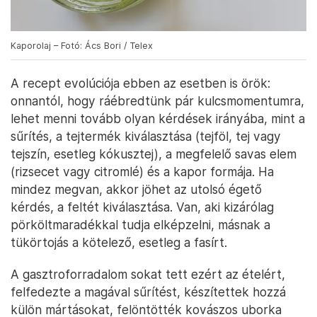
Kaporolaj – Fotó: Ács Bori / Telex
A recept evolúciója ebben az esetben is örök:
onnantól, hogy ráébredtünk pár kulcsmomentumra,
lehet menni tovább olyan kérdések irányába, mint a
sűrítés, a tejtermék kiválasztása (tejföl, tej vagy
tejszín, esetleg kókusztej), a megfelelő savas elem
(rizsecet vagy citromlé) és a kapor formája. Ha
mindez megvan, akkor jöhet az utolsó égető
kérdés, a feltét kiválasztása. Van, aki kizárólag
pörköltmaradékkal tudja elképzelni, másnak a
tükörtojás a kötelező, esetleg a fasírt.
A gasztroforradalom sokat tett ezért az ételért,
felfedezte a magával sűrítést, készítettek hozzá
külön mártásokat, felöntötték kovászos uborka