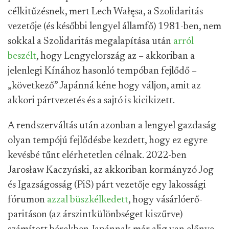
célkitűzésnek, mert Lech Wałęsa, a Szolidaritás
vezetője (és későbbi lengyel államfő) 1981-ben, nem
sokkal a Szolidaritás megalapítása után
arról
beszélt
, hogy Lengyelország az – akkoriban a
jelenlegi Kínához hasonló tempóban fejlődő –
„következő” Japánná kéne hogy váljon, amit az
akkori pártvezetés és a sajtó is kicikizett.
A rendszerváltás után azonban a lengyel gazdaság
olyan tempójú fejlődésbe kezdett, hogy ez egyre
kevésbé tűnt elérhetetlen célnak. 2022-ben
Jarosław Kaczyński, az akkoriban kormányzó Jog
és Igazságosság (PiS) párt vezetője egy lakossági
fórumon
azzal büszkélkedett
, hogy vásárlóerő-
paritáson (az árszintkülönbséget kiszűrve)