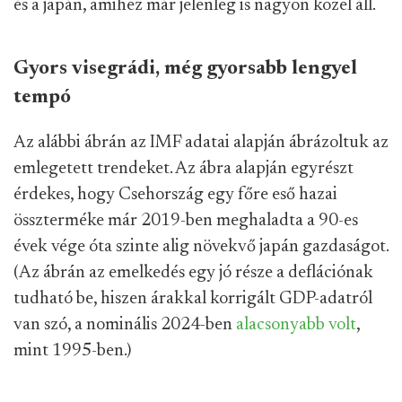
és a japán, amihez már jelenleg is nagyon közel áll.
Gyors visegrádi, még gyorsabb lengyel
tempó
Az alábbi ábrán az IMF adatai alapján ábrázoltuk az
emlegetett trendeket. Az ábra alapján egyrészt
érdekes, hogy Csehország egy főre eső hazai
összterméke már 2019-ben meghaladta a 90-es
évek vége óta szinte alig növekvő japán gazdaságot.
(Az ábrán az emelkedés egy jó része a deflációnak
tudható be, hiszen árakkal korrigált GDP-adatról
van szó, a nominális 2024-ben
alacsonyabb volt
,
mint 1995-ben.)