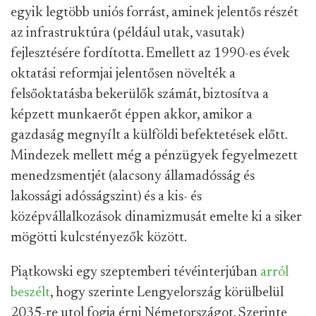
egyik legtöbb uniós forrást, aminek jelentős részét
az infrastruktúra (például utak, vasutak)
fejlesztésére fordította. Emellett az 1990-es évek
oktatási reformjai jelentősen növelték a
felsőoktatásba bekerülők számát, biztosítva a
képzett munkaerőt éppen akkor, amikor a
gazdaság megnyílt a külföldi befektetések előtt.
Mindezek mellett még a pénzügyek fegyelmezett
menedzsmentjét (alacsony államadósság és
lakossági adósságszint) és a kis- és
középvállalkozások dinamizmusát emelte ki a siker
mögötti kulcstényezők között.
Piątkowski egy szeptemberi tévéinterjúban
arról
beszélt
, hogy szerinte Lengyelország körülbelül
2035-re utol fogja érni Németországot. Szerinte