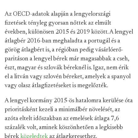
Az OECD-adatok alapján a lengyelországi
fizetések tényleg gyorsan nőttek az elmúlt
években, különösen 2015 és 2019 között. A lengyel
átlagbér 2016-ban meghaladta a portugál és a
görög átlagbért is, a régióban pedig vásárlóerő-
paritáson a lengyel bérek már magasabbak a cseh,
észt, magyar és szlovák béreknél is. Igaz, nem érik
el a litván vagy szlovén béreket, amelyek a spanyol
vagy olasz átlagfizetéseket is megelőzték.
A lengyel kormány 2015-ös hatalomra kerülése óta
prioritásként kezeli a minimálbér növelését, az
azóta eltelt időszakban az emelések átlaga 7,6
százalék volt, aminek köszönhetően a legkisebb
bérek
közeledtek
az átlagkeresethez.