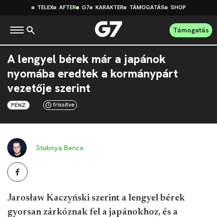
TELEX
AFTER
G7
KARAKTER
TÁMOGATÁS
SHOP
Támogatás
A lengyel bérek már a japánok
nyomába eredtek a kormánypárt
vezetője szerint
frissítve
PÉNZ
Stubnya Bence
Jarosław Kaczyński szerint a lengyel bérek
gyorsan zárkóznak fel a japánokhoz, és a