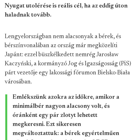
Nyugat utolérése is reális cél, ha az eddig úton
haladnak tovább.
Lengyelországban nem alacsonyak a bérek, és
bérszínvonalában az ország már megközelíti
Japánt: ezzel büszkélkedett nemrég Jarosław
Kaczyński, a kormányzó Jog és Igazságosság (PiS)
párt vezetője egy lakossági fórumon Bielsko-Biała
városában.
Emlékszünk azokra az időkre, amikor a
minimálbér nagyon alacsony volt, és
óránként egy pár zlotyt lehetett
megkeresni. Ezt sikeresen
megváltoztattuk: a bérek egyértelműen