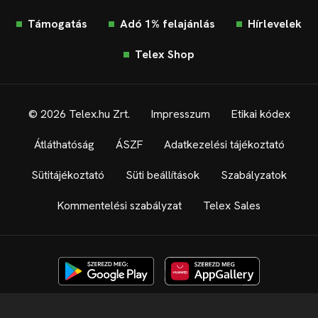
Támogatás
Adó 1% felajánlás
Hírlevelek
Telex Shop
© 2026 Telex.hu Zrt.
Impresszum
Etikai kódex
Átláthatóság
ÁSZF
Adatkezelési tájékoztató
Sütitájékoztató
Süti beállítások
Szabályzatok
Kommentelési szabályzat
Telex Sales