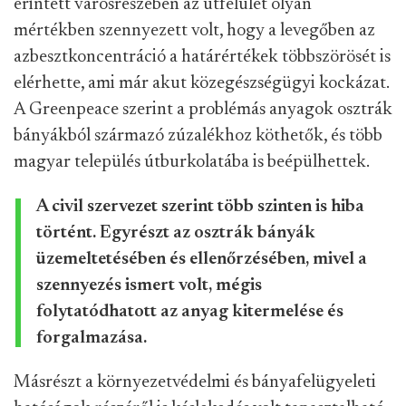
érintett városrészében az útfelület olyan
mértékben szennyezett volt, hogy a levegőben az
azbesztkoncentráció a határértékek többszörösét is
elérhette, ami már akut közegészségügyi kockázat.
A Greenpeace szerint a problémás anyagok osztrák
bányákból származó zúzalékhoz köthetők, és több
magyar település útburkolatába is beépülhettek.
A civil szervezet szerint több szinten is hiba
történt. Egyrészt az osztrák bányák
üzemeltetésében és ellenőrzésében, mivel a
szennyezés ismert volt, mégis
folytatódhatott az anyag kitermelése és
forgalmazása.
Másrészt a környezetvédelmi és bányafelügyeleti