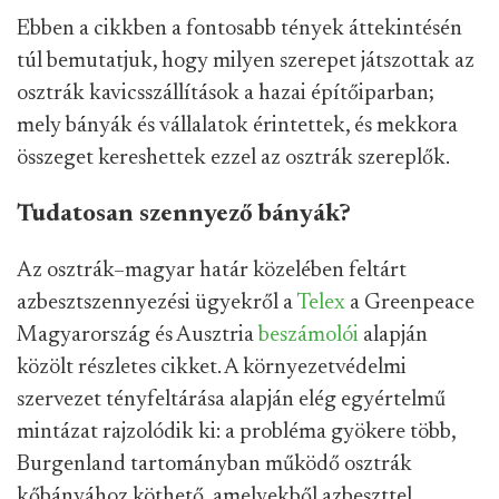
Ebben a cikkben a fontosabb tények áttekintésén
túl bemutatjuk, hogy milyen szerepet játszottak az
osztrák kavicsszállítások a hazai építőiparban;
mely bányák és vállalatok érintettek, és mekkora
összeget kereshettek ezzel az osztrák szereplők.
Tudatosan szennyező bányák?
Az osztrák–magyar határ közelében feltárt
azbesztszennyezési ügyekről a
Telex
a Greenpeace
Magyarország és Ausztria
beszámolói
alapján
közölt részletes cikket. A környezetvédelmi
szervezet tényfeltárása alapján elég egyértelmű
mintázat rajzolódik ki: a probléma gyökere több,
Burgenland tartományban működő osztrák
kőbányához köthető, amelyekből azbeszttel