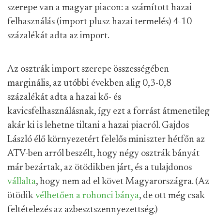
szerepe van a magyar piacon: a számított hazai
felhasználás (import plusz hazai termelés) 4-10
százalékát adta az import.
Az osztrák import szerepe összességében
marginális, az utóbbi években alig 0,3-0,8
százalékát adta a hazai kő- és
kavicsfelhasználásnak, így ezt a forrást átmenetileg
akár ki is lehetne tiltani a hazai piacról. Gajdos
László élő környezetért felelős miniszter hétfőn az
ATV-ben arról beszélt, hogy négy osztrák bányát
már bezártak, az ötödikben járt, és a tulajdonos
vállalta
, hogy nem ad el követ Magyarországra. (Az
ötödik
vélhetően a rohonci bánya
, de ott még csak
feltételezés az azbesztszennyezettség.)