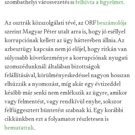
szombathelyi városvezetés is
felhívta a figyelmet.
Az osztrák közszolgálati tévé, az ORF
beszámolója
szerint Magyar Péter utalt arra is, hogy jó eséllyel
korrupciónak kellett az ügy hátterében állnia. Az
azbesztügy kapcsán nem jó előjel, hogy ritkán van
súlyosabb következménye a korrupciónak nyugati
szomszédunknál: általában bizottságok
felállításával, körülményeskedéssel nagyon hosszan
elhúzzák a nyomozást, míg akár egy évtizeddel
később már senki nem emlékszik az ügyre, amikor
vagy felmentést, vagy rendkívül enyhe, sokszor
felfüggesztett büntetést szabnak ki. Egy korábbi
cikkünkben ezt a folyamatot részletesen is
bemutattuk
.