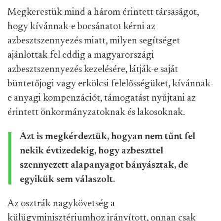
Megkerestük mind a három érintett társaságot,
hogy kívánnak-e bocsánatot kérni az
azbesztszennyezés miatt, milyen segítséget
ajánlottak fel eddig a magyarországi
azbesztszennyezés kezelésére, látják-e saját
büntetőjogi vagy erkölcsi felelősségüket, kívánnak-
e anyagi kompenzációt, támogatást nyújtani az
érintett önkormányzatoknak és lakosoknak.
Azt is megkérdeztük, hogyan nem tűnt fel
nekik évtizedekig, hogy azbeszttel
szennyezett alapanyagot bányásztak, de
egyikük sem válaszolt.
Az osztrák nagykövetség a
külügyminisztériumhoz irányított, onnan csak