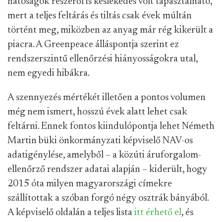
hatóságok részéről is késlekedés volt tapasztalható,
mert a teljes feltárás és tiltás csak évek múltán
történt meg, miközben az anyag már rég kikerült a
piacra. A Greenpeace álláspontja szerint ez
rendszerszintű ellenőrzési hiányosságokra utal,
nem egyedi hibákra.
A szennyezés mértékét illetően a pontos volumen
még nem ismert, hosszú évek alatt lehet csak
feltárni. Ennek fontos kiindulópontja lehet Németh
Martin büki önkormányzati képviselő NAV-os
adatigénylése, amelyből – a közúti áruforgalom-
ellenőrző rendszer adatai alapján – kiderült, hogy
2015 óta milyen magyarországi címekre
szállítottak a szóban forgó négy osztrák bányából.
A képviselő oldalán a teljes lista
itt érhető el
, és