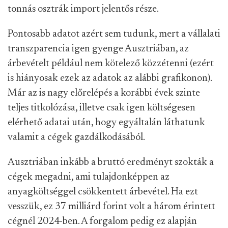
tonnás osztrák import jelentős része.
Pontosabb adatot azért sem tudunk, mert a vállalati
transzparencia igen gyenge Ausztriában, az
árbevételt például nem kötelező közzétenni (ezért
is hiányosak ezek az adatok az alábbi grafikonon).
Már az is nagy előrelépés a korábbi évek szinte
teljes titkolózása, illetve csak igen költségesen
elérhető adatai után, hogy egyáltalán láthatunk
valamit a cégek gazdálkodásából.
Ausztriában inkább a bruttó eredményt szokták a
cégek megadni, ami tulajdonképpen az
anyagköltséggel csökkentett árbevétel. Ha ezt
vesszük, ez 37 milliárd forint volt a három érintett
cégnél 2024-ben. A forgalom pedig ez alapján