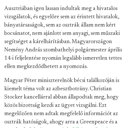
Ausztriában igen lassan indultak meg a hivatalos
vizsgálatok, és egyelőre sem az érintett hivatalok,
bányatársaságok, sem az osztrák állam nem kért
bocsánatot, nem ajánlott sem anyagi, sem műszaki
segítséget a kárelhárításban. Magyarországon
Nemény András szombathelyi polgármester április
14-i feljelentése nyomán legalább ismeretlen tettes
ellen megkezdődhetett a nyomozás.
Magyar Péter miniszterelnök bécsi találkozóján is
kiemelt téma volt az azbesztbotrány. Christian
Stocker kancellárral abban állapodtak meg, hogy
közös bizottság kezdi az ügyet vizsgálni. Ezt
megelőzően nem adtak megfelelő információt az
osztrák hatóságok, ahogy arra a Greenpeace és a