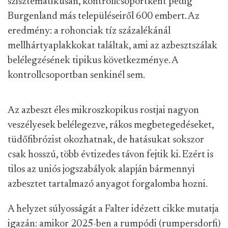
szisztematikusan, kontrollcsoportként pedig
Burgenland más településeiről 600 embert. Az
eredmény: a rohonciak tíz százalékánál
mellhártyaplakkokat találtak, ami az azbesztszálak
belélegzésének tipikus következménye. A
kontrollcsoportban senkinél sem.
Az azbeszt éles mikroszkopikus rostjai nagyon
veszélyesek belélegezve, rákos megbetegedéseket,
tüdőfibrózist okozhatnak, de hatásukat sokszor
csak hosszú, több évtizedes távon fejtik ki. Ezért is
tilos az uniós jogszabályok alapján bármennyi
azbesztet tartalmazó anyagot forgalomba hozni.
A helyzet súlyosságát a Falter idézett cikke mutatja
igazán: amikor 2025-ben a rumpódi (rumpersdorfi)