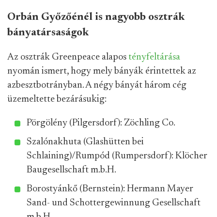
Orbán Győzőénél is nagyobb osztrák
bányatársaságok
Az osztrák Greenpeace alapos
tényfeltárása
nyomán ismert, hogy mely bányák érintettek az
azbesztbotrányban. A négy bányát három cég
üzemeltette bezárásukig:
Pörgölény (Pilgersdorf): Zöchling Co.
Szalónakhuta (Glashütten bei
Schlaining)/Rumpód (Rumpersdorf): Klöcher
Baugesellschaft m.b.H.
Borostyánkő (Bernstein): Hermann Mayer
Sand- und Schottergewinnung Gesellschaft