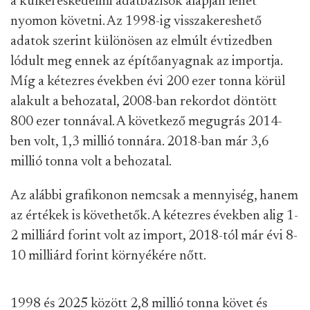
a külkereskedelmi adatbázisok alapján lehet
nyomon követni. Az 1998-ig visszakereshető
adatok szerint különösen az elmúlt évtizedben
lódult meg ennek az építőanyagnak az importja.
Míg a kétezres években évi 200 ezer tonna körül
alakult a behozatal, 2008-ban rekordot döntött
800 ezer tonnával. A következő megugrás 2014-
ben volt, 1,3 millió tonnára. 2018-ban már 3,6
millió tonna volt a behozatal.
Az alábbi grafikonon nemcsak a mennyiség, hanem
az értékek is követhetők. A kétezres években alig 1-
2 milliárd forint volt az import, 2018-tól már évi 8-
10 milliárd forint környékére nőtt.
1998 és 2025 között 2,8 millió tonna követ és