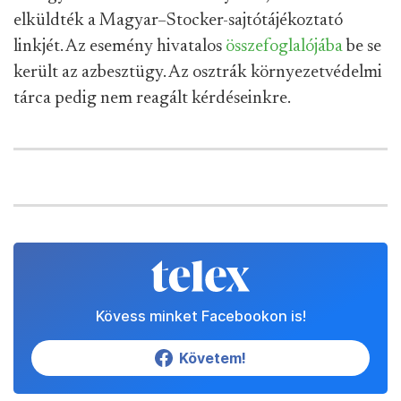
elküldték a Magyar–Stocker-sajtótájékoztató
linkjét. Az esemény hivatalos
összefoglalójába
be se
került az azbesztügy. Az osztrák környezetvédelmi
tárca pedig nem reagált kérdéseinkre.
Kövess minket Facebookon is!
Követem!