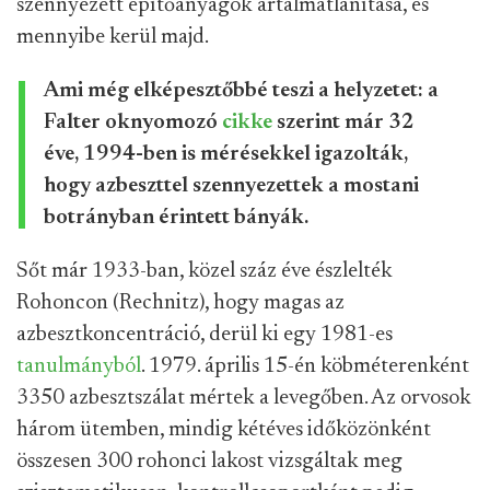
szennyezett építőanyagok ártalmatlanítása, és
mennyibe kerül majd.
Ami még elképesztőbbé teszi a helyzetet: a
Falter oknyomozó
cikke
szerint már 32
éve, 1994-ben is mérésekkel igazolták,
hogy azbeszttel szennyezettek a mostani
botrányban érintett bányák.
Sőt már 1933-ban, közel száz éve észlelték
Rohoncon (Rechnitz), hogy magas az
azbesztkoncentráció, derül ki egy 1981-es
tanulmányból
. 1979. április 15-én köbméterenként
3350 azbesztszálat mértek a levegőben. Az orvosok
három ütemben, mindig kétéves időközönként
összesen 300 rohonci lakost vizsgáltak meg