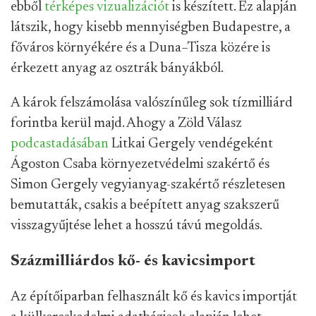
ebből
térképes vizualizációt
is készített. Ez alapján
látszik, hogy kisebb mennyiségben Budapestre, a
főváros környékére és a Duna–Tisza közére is
érkezett anyag az osztrák bányákból.
A károk felszámolása valószínűleg sok tízmilliárd
forintba kerül majd. Ahogy a Zöld Válasz
podcastadásában
Litkai Gergely vendégeként
Ágoston Csaba környezetvédelmi szakértő és
Simon Gergely vegyianyag-szakértő részletesen
bemutatták, csakis a beépített anyag szakszerű
visszagyűjtése lehet a hosszú távú megoldás.
Százmilliárdos kő- és kavicsimport
Az építőiparban felhasznált kő és kavics importját