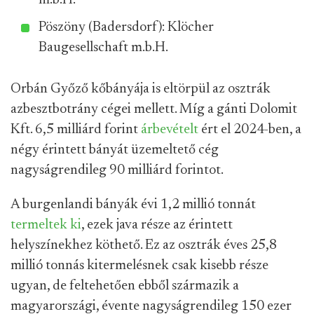
m.b.H.
Pöszöny (Badersdorf): Klöcher
Baugesellschaft m.b.H.
Orbán Győző kőbányája is eltörpül az osztrák
azbesztbotrány cégei mellett. Míg a gánti Dolomit
Kft. 6,5 milliárd forint
árbevételt
ért el 2024-ben, a
négy érintett bányát üzemeltető cég
nagyságrendileg 90 milliárd forintot.
A burgenlandi bányák évi 1,2 millió tonnát
termeltek ki
, ezek java része az érintett
helyszínekhez köthető. Ez az osztrák éves 25,8
millió tonnás kitermelésnek csak kisebb része
ugyan, de feltehetően ebből származik a
magyarországi, évente nagyságrendileg 150 ezer