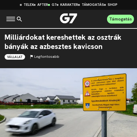
TELEX
AFTER
G7
KARAKTER
TÁMOGATÁS
SHOP
Támogatás
Milliárdokat kereshettek az osztrák
bányák az azbesztes kavicson
Legfontosabb
VÁLLALAT