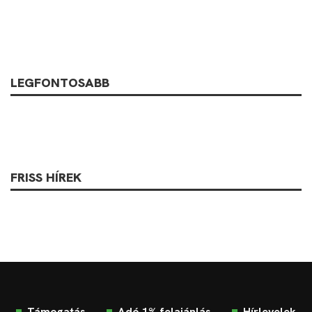
LEGFONTOSABB
FRISS HÍREK
Támogatás
Adó 1% felajánlás
Hírlevelek