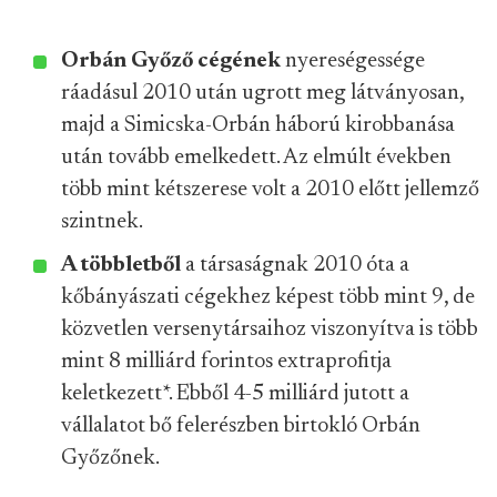
Orbán Győző cégének
nyereségessége
ráadásul 2010 után ugrott meg látványosan,
majd a Simicska-Orbán háború kirobbanása
után tovább emelkedett. Az elmúlt években
több mint kétszerese volt a 2010 előtt jellemző
szintnek.
A többletből
a társaságnak 2010 óta a
kőbányászati cégekhez képest több mint 9, de
közvetlen versenytársaihoz viszonyítva is több
mint 8 milliárd forintos extraprofitja
keletkezett
*
. Ebből 4-5 milliárd jutott a
vállalatot bő felerészben birtokló Orbán
Győzőnek.