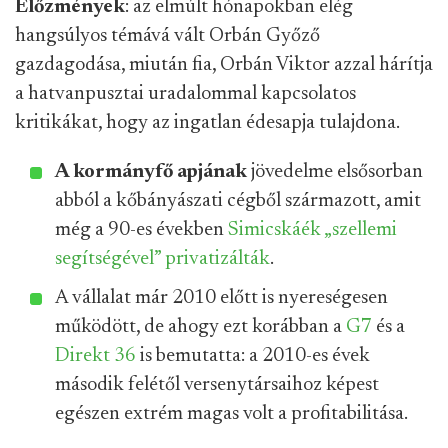
Előzmények
: az elmúlt hónapokban elég
hangsúlyos témává vált Orbán Győző
gazdagodása, miután fia, Orbán Viktor azzal hárítja
a hatvanpusztai uradalommal kapcsolatos
kritikákat, hogy az ingatlan édesapja tulajdona.
A kormányfő apjának
jövedelme elsősorban
abból a kőbányászati cégből származott, amit
még a 90-es években
Simicskáék „szellemi
segítségével” privatizálták
.
A vállalat már 2010 előtt is nyereségesen
működött, de ahogy ezt korábban a
G7
és a
Direkt 36
is bemutatta: a 2010-es évek
második felétől versenytársaihoz képest
egészen extrém magas volt a profitabilitása.