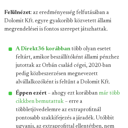
Felülnézet
: az eredményesség felfutásában a
Dolomit Kft. egyre gyakoribb közvetett állami
megrendelései is fontos szerepet játszhattak.
A Direkt36 korábban
több olyan esetet
feltárt, amikor beszállítóként állami pénzhez
jutottak az Orbán család cégei, 2020-ban
pedig közbeszerzésen megnevezett
alvállalkozóként is feltűnt a Dolomit Kft.
Éppen ezért
– ahogy ezt korábban
már több
cikkben
bemutattuk
– erre a
többletjövedelemre az extraprofitnál
pontosabb szakkifejezés a járadék. Utóbbit
ugyanis, az extraprofittal ellentétben, nem