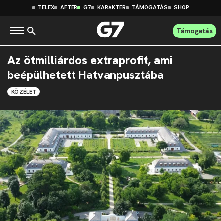
TELEX
AFTER
G7
KARAKTER
TÁMOGATÁS
SHOP
Támogatás
Az ötmilliárdos extraprofit, ami
beépülhetett Hatvanpusztába
KÖZÉLET