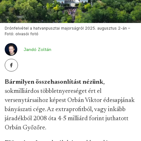
Drónfelvétel a hatvanpusztai majorságról 2025. augusztus 2-án –
Fotó: olvasói fotó
Jandó Zoltán
Bármilyen összehasonlítást nézünk
,
sokmilliárdos többletnyereséget ért el
versenytársaihoz képest Orbán Viktor édesapjának
bányászati cége. Az extraprofitból, vagy inkább
járadékból 2008 óta 4-5 milliárd forint juthatott
Orbán Győzőre.