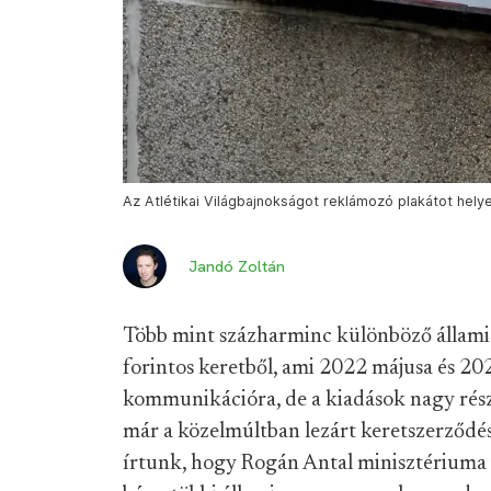
Az Atlétikai Világbajnokságot reklámozó plakátot helyez
Jandó Zoltán
Több mint százharminc különböző állami s
forintos keretből, ami 2022 májusa és 20
kommunikációra, de a kiadások nagy rész
már a közelmúltban lezárt keretszerződé
írtunk, hogy Rogán Antal minisztériuma 