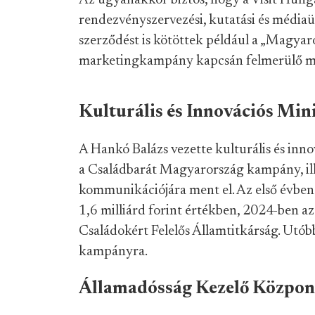
Az ugyanakkor biztos, hogy a Visit Hung
rendezvényszervezési, kutatási és médiaü
szerződést is kötöttek például a „Magya
marketingkampány kapcsán felmerülő méd
Kulturális és Innovációs Min
A Hankó Balázs vezette kulturális és inn
a Családbarát Magyarország kampány, il
kommunikációjára ment el. Az első évben
1,6 milliárd forint értékben, 2024-ben az
Családokért Felelős Államtitkárság. Utóbbi
kampányra.
Államadósság Kezelő Központ 