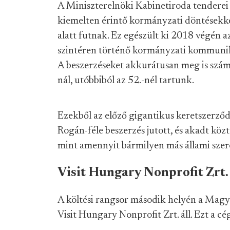
A Miniszterelnöki Kabinetiroda tenderei 
kiemelten érintő kormányzati döntésekkel
alatt futnak. Ez egészült ki 2018 végén a
szintéren történő kormányzati kommunikác
A beszerzéseket akkurátusan meg is szám
nál, utóbbiból az 52.-nél tartunk.
Ezekből az előző gigantikus keretszerződ
Rogán-féle beszerzés jutott, és akadt kö
mint amennyit bármilyen más állami szerep
Visit Hungary Nonprofit Zrt. 
A költési rangsor második helyén a Magy
Visit Hungary Nonprofit Zrt. áll. Ezt a cé