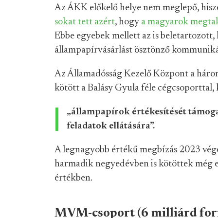
Az ÁKK előkelő helye nem meglepő, hisz
sokat tett
azért
, hogy
a magyarok megtak
Ebbe egyebek mellett az is beletartozott
állampapírvásárlást ösztönző kommuniká
Az Államadósság Kezelő Központ a három é
kötött a Balásy Gyula féle cégcsoporttal, 
„állampapírok értékesítését támo
feladatok ellátására”.
A legnagyobb értékű megbízás 2023 végén 
harmadik negyedévben is kötöttek még eg
értékben.
MVM-csoport (6 milliárd for