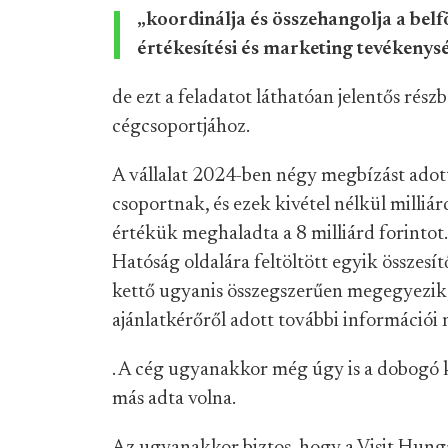
„koordinálja és összehangolja a belfö
értékesítési és marketing tevékenysé
de ezt a feladatot láthatóan jelentős rés
cégcsoportjához.
A vállalat 2024-ben négy megbízást ado
csoportnak, és ezek kivétel nélkül milli
értékük meghaladta a 8 milliárd forintot
Hatóság oldalára feltöltött egyik összesí
kettő ugyanis összegszerűen megegyezik, 
ajánlatkérőről adott további információi
. A cég ugyanakkor még úgy is a dobogó 
más adta volna.