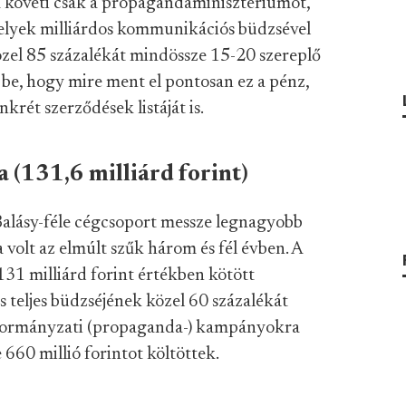
a követi csak a propagandaminisztériumot,
elyek milliárdos kommunikációs büdzsével
közel 85 százalékát mindössze 15-20 szereplő
 be, hogy mire ment el pontosan ez a pénz,
krét szerződések listáját is.
 (131,6 milliárd forint)
 Balásy-féle cégcsoport messze legnagyobb
olt az elmúlt szűk három és fél évben. A
31 milliárd forint értékben kötött
 teljes büdzséjének közel 60 százalékát
 a kormányzati (propaganda-) kampányokra
660 millió forintot költöttek.