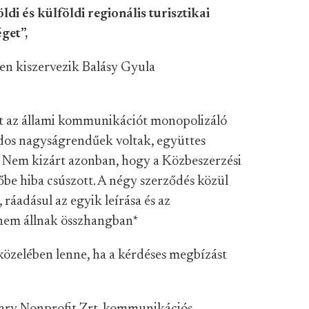
ldi és külföldi regionális turisztikai
get”,
zben kiszervezik Balásy Gyula
tt az állami kommunikációt monopolizáló
árdos nagyságrendűek voltak, együttes
. Nem kizárt azonban, hogy a Közbeszerzési
tőbe hiba csúszott. A négy szerződés közül
ráadásul az egyik leírása és az
 nem állnak összhangban
*
közelében lenne, ha a kérdéses megbízást