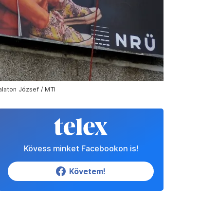
alaton József / MTI
Kövess minket Facebookon is!
Követem!