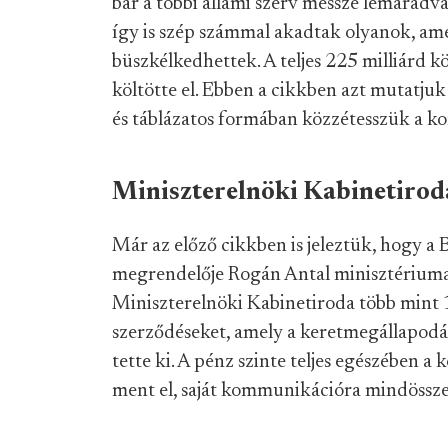
bár a többi állami szerv messze lemaradv
így is szép számmal akadtak olyanok, am
büszkélkedhettek. A teljes 225 milliárd 
költötte el. Ebben a cikkben azt mutatjuk
és táblázatos formában közzétesszük a kon
Miniszterelnöki Kabinetiroda
Már az előző cikkben is jeleztük, hogy a
megrendelője Rogán Antal minisztériuma v
Miniszterelnöki Kabinetiroda több mint 1
szerződéseket, amely a keretmegállapodás
tette ki. A pénz szinte teljes egészében
ment el, saját kommunikációra mindössze 