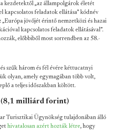
a kezdetektől „az állampolgárok életét
 kapcsolatos feladatok ellátása” kódnév
z „Európa jövőjét érintő nemzetközi és hazai
ióval kapcsolatos feladatok ellátásával”.
ozzák, előbbiből most sorrendben az 58.-
és szűk három és fél évére kéttucatnyi
ztük olyan, amely egymagában több volt,
lő a teljes időszakban költött.
(8,1 milliárd forint)
ar Turisztikai Ügynökség tulajdonában álló
get
hivatalosan azért hozták létre
, hogy