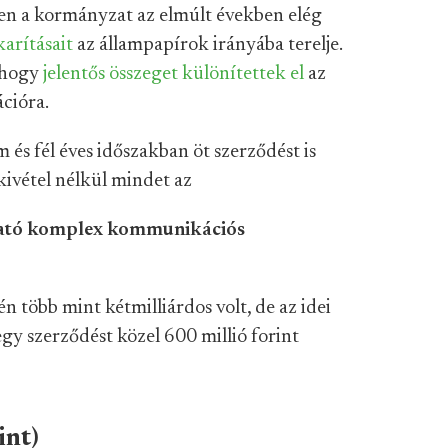
en a kormányzat az elmúlt években elég
arításait
az állampapírok irányába terelje.
, hogy
jelentős összeget különítettek el
az
cióra.
s fél éves időszakban öt szerződést is
kivétel nélkül mindet az
gató komplex kommunikációs
több mint kétmilliárdos volt, de az idei
y szerződést közel 600 millió forint
int)