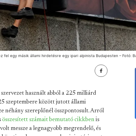
 fel egy másik állami hirdetésre egy ipari alpinista Budapesten – Fotó: B
zervezet használt abból a 225 milliárd
25 szeptembere között jutott állami
e néhány szereplőnél összpontosult. Arról
s
összesített számait bemutató cikkben
is
volt messze a legnagyobb megrendelő, és