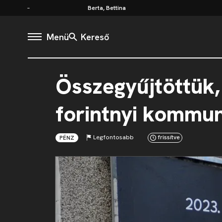
Berta, Bettina
Menü
Kereső
Összegyűjtöttük,
forintnyi kommu
Legfontosabb
frissítve
PÉNZ