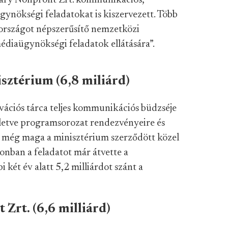
ary Nonprofit Zrt. kommunikációs,
gynökségi feladatokat is kiszervezett. Több
rországot népszerűsítő nemzetközi
iaügynökségi feladatok ellátására”.
isztérium (6,8 miliárd)
ovációs tárca teljes kommunikációs büdzséje
letve programsorozat rendezvényeire és
 még maga a minisztérium szerződött közel
onban a feladatot már átvette a
 két év alatt 5,2 milliárdot szánt a
Zrt. (6,6 milliárd)