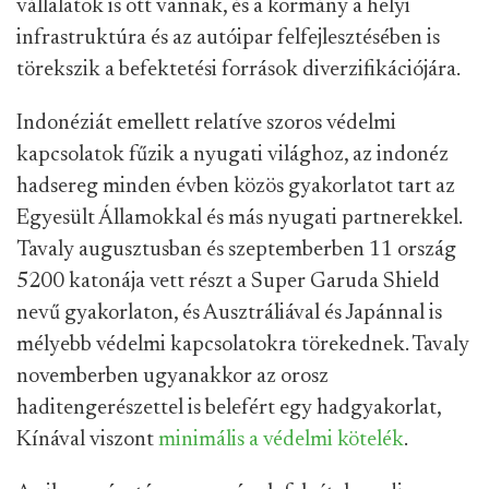
vállalatok is ott vannak, és a kormány a helyi
infrastruktúra és az autóipar felfejlesztésében is
törekszik a befektetési források diverzifikációjára.
Indonéziát emellett relatíve szoros védelmi
kapcsolatok fűzik a nyugati világhoz, az indonéz
hadsereg minden évben közös gyakorlatot tart az
Egyesült Államokkal és más nyugati partnerekkel.
Tavaly augusztusban és szeptemberben 11 ország
5200 katonája vett részt a Super Garuda Shield
nevű gyakorlaton, és Ausztráliával és Japánnal is
mélyebb védelmi kapcsolatokra törekednek. Tavaly
novemberben ugyanakkor az orosz
haditengerészettel is belefért egy hadgyakorlat,
Kínával viszont
minimális a védelmi kötelék
.