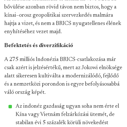
bővülése azonban rövid távon nem biztos, hogy a
kínai–orosz geopolitikai szervezkedés malmára
hajtja a vizet, és nem a BRICS nyugatellenes élének
enyhítéséhez vezet majd.
Befektetés és diverzifikáció
A 275 milliós Indonézia BRICS-csatlakozása már
csak azért is jelzésértékű, mert az Jokowi elnöksége
alatt sikeresen kultiválta a modernizálódó, fejlődő
és a nemzetközi porondon is egyre befolyásosabbá
váló ország képét.
Az indonéz gazdaság ugyan soha nem érte el
Kína vagy Vietnám felzárkózási ütemét, de
stabilan évi 5 százalék körüli növekedést