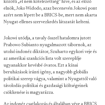
közötti „el nem kötelezettség” híve, és az előző
elnök, Joko Widodo, azaz becenevén Jokowi pont
azért nem lépett be a BRICS-be, mert nem akarta
Nyugat-ellenes szervezkedés látszatát kelteni.
Jokowi utódja, a tavaly ősszel hatalomra jutott
Prabowo Subianto nyugalmazott tábornok, az
utolsó indonéz diktátor, Szuharto egykori veje és
az amerikai szankciós lista volt szereplője
ugyanakkor kevésbé óvatos. Ezt a kínai
beruházások iránti igény, a nagyobb globális
politikai szerep vágya, valamint a Nyugattól való
távolodás politikai és gazdasági költségeinek
csökkenése is magyarázza.
Az indonéz csatlakozás és általában véve a BRICS