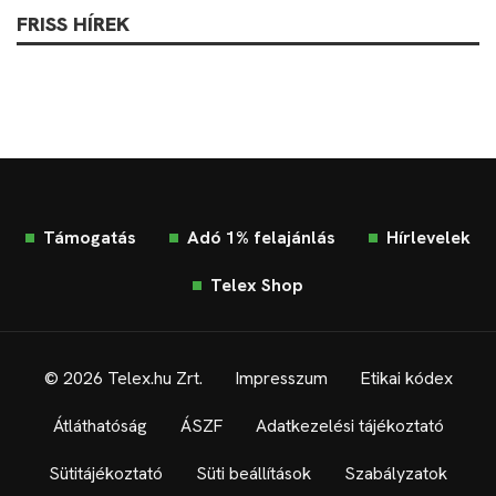
FRISS HÍREK
Támogatás
Adó 1% felajánlás
Hírlevelek
Telex Shop
© 2026 Telex.hu Zrt.
Impresszum
Etikai kódex
Átláthatóság
ÁSZF
Adatkezelési tájékoztató
Sütitájékoztató
Süti beállítások
Szabályzatok