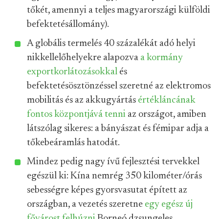
tőkét, amennyi a teljes magyarországi külföldi
befektetésállomány).
A globális termelés 40 százalékát adó helyi
nikkellelőhelyekre alapozva
a kormány
exportkorlátozásokkal
és
befektetésösztönzéssel szeretné az elektromos
mobilitás és az akkugyártás
értékláncának
fontos központjává tenni
az országot, amiben
látszólag sikeres: a bányászat és fémipar adja a
tőkebeáramlás hatodát.
Mindez pedig nagy ívű fejlesztési tervekkel
egészül ki: Kína nemrég 350 kilométer/órás
sebességre képes gyorsvasutat épített az
országban, a vezetés szeretne
egy egész új
fővárost felhúzni
Borneó dzsungeles