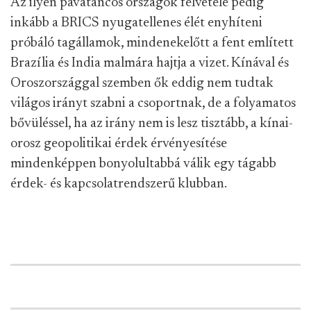
Az ilyen pávatáncos országok felvétele pedig
inkább a BRICS nyugatellenes élét enyhíteni
próbáló tagállamok, mindenekelőtt a fent említett
Brazília és India malmára hajtja a vizet. Kínával és
Oroszországgal szemben ők eddig nem tudtak
világos irányt szabni a csoportnak, de a folyamatos
bővüléssel, ha az irány nem is lesz tisztább, a kínai-
orosz geopolitikai érdek érvényesítése
mindenképpen bonyolultabbá válik egy tágabb
érdek- és kapcsolatrendszerű klubban.