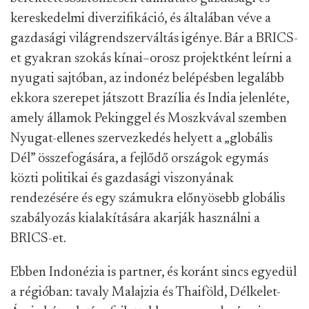
kereskedelmi diverzifikáció, és általában véve a
gazdasági világrendszerváltás igénye. Bár a BRICS-
et gyakran szokás kínai–orosz projektként leírni a
nyugati sajtóban, az indonéz belépésben legalább
ekkora szerepet játszott Brazília és India jelenléte,
amely államok Pekinggel és Moszkvával szemben
Nyugat-ellenes szervezkedés helyett a „globális
Dél” összefogására, a fejlődő országok egymás
közti politikai és gazdasági viszonyának
rendezésére és egy számukra előnyösebb globális
szabályozás kialakítására akarják használni a
BRICS-et.
Ebben Indonézia is partner, és koránt sincs egyedül
a régióban: tavaly Malajzia és Thaiföld, Délkelet-