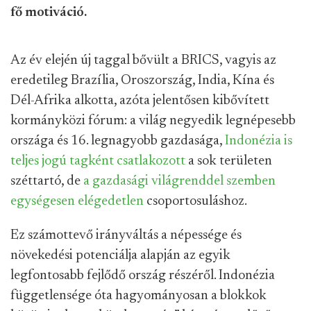
fő motiváció.
Az év elején új taggal bővült a BRICS, vagyis az
eredetileg Brazília, Oroszország, India, Kína és
Dél-Afrika alkotta, azóta jelentősen kibővített
kormányközi fórum: a világ negyedik legnépesebb
országa és 16. legnagyobb gazdasága,
Indonézia is
teljes jogú tagként csatlakozott
a sok területen
széttartó, de
a gazdasági világrenddel szemben
egységesen elégedetlen
csoportosuláshoz.
Ez számottevő irányváltás a népessége és
növekedési potenciálja alapján az egyik
legfontosabb fejlődő ország részéről. Indonézia
függetlensége óta hagyományosan a blokkok