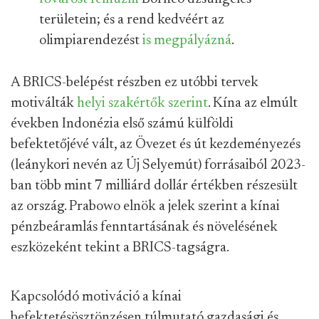
területein; és a rend kedvéért az
olimpiarendezést
is megpályázná
.
A BRICS-belépést részben ez utóbbi tervek
motiválták
helyi szakértők szerint
. Kína az elmúlt
években Indonézia első számú külföldi
befektetőjévé vált, az Övezet és út kezdeményezés
(leánykori nevén az Új Selyemút) forrásaiból 2023-
ban több mint 7 milliárd dollár értékben részesült
az ország. Prabowo elnök a jelek szerint a kínai
pénzbeáramlás fenntartásának és növelésének
eszközeként tekint a BRICS-tagságra.
Kapcsolódó motiváció a kínai
befektetésösztönzésen túlmutató gazdasági és