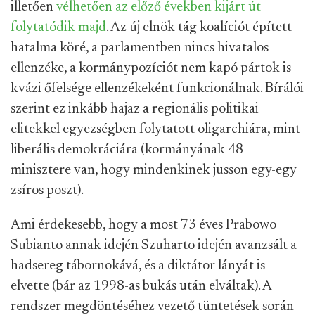
illetően
vélhetően az előző években kijárt út
folytatódik majd
. Az új elnök tág koalíciót épített
hatalma köré, a parlamentben nincs hivatalos
ellenzéke, a kormánypozíciót nem kapó pártok is
kvázi őfelsége ellenzékeként funkcionálnak. Bírálói
szerint ez inkább hajaz a regionális politikai
elitekkel egyezségben folytatott oligarchiára, mint
liberális demokráciára (kormányának 48
minisztere van, hogy mindenkinek jusson egy-egy
zsíros poszt).
Ami érdekesebb, hogy a most 73 éves Prabowo
Subianto annak idején Szuharto idején avanzsált a
hadsereg tábornokává, és a diktátor lányát is
elvette (bár az 1998-as bukás után elváltak). A
rendszer megdöntéséhez vezető tüntetések során