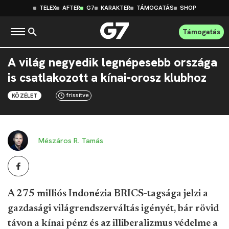
TELEX
AFTER
G7
KARAKTER
TÁMOGATÁS
SHOP
Támogatás
A világ negyedik legnépesebb országa
is csatlakozott a kínai-orosz klubhoz
frissítve
KÖZÉLET
Mészáros R. Tamás
A 275 milliós Indonézia BRICS-tagsága jelzi a
gazdasági világrendszerváltás igényét, bár rövid
távon a kínai pénz és az illiberalizmus védelme a