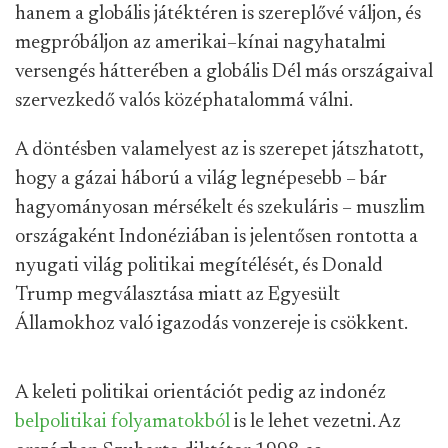
hanem a globális játéktéren is szereplővé váljon, és
megpróbáljon az amerikai–kínai nagyhatalmi
versengés hátterében a globális Dél más országaival
szervezkedő valós középhatalommá válni.
A döntésben valamelyest az is szerepet játszhatott,
hogy a gázai háború a világ legnépesebb – bár
hagyományosan mérsékelt és szekuláris – muszlim
országaként Indonéziában is jelentősen rontotta a
nyugati világ politikai megítélését, és Donald
Trump megválasztása miatt az Egyesült
Államokhoz való igazodás vonzereje is csökkent.
A keleti politikai orientációt pedig az indonéz
belpolitikai folyamatokból
is le lehet vezetni. Az