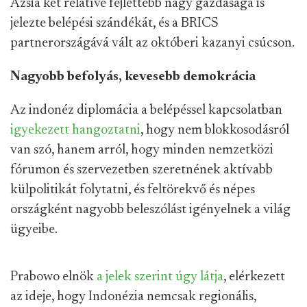
Ázsia két relatíve fejlettebb nagy gazdasága is
jelezte belépési szándékát, és a BRICS
partnerországává vált az októberi kazanyi csúcson.
Nagyobb befolyás, kevesebb demokrácia
Az indonéz diplomácia a belépéssel kapcsolatban
igyekezett hangoztatni
, hogy nem blokkosodásról
van szó, hanem arról, hogy minden nemzetközi
fórumon és szervezetben szeretnének aktívabb
külpolitikát folytatni, és feltörekvő és népes
országként nagyobb beleszólást igényelnek a világ
ügyeibe.
Prabowo elnök
a jelek szerint úgy látja
, elérkezett
az ideje, hogy Indonézia nemcsak regionális,