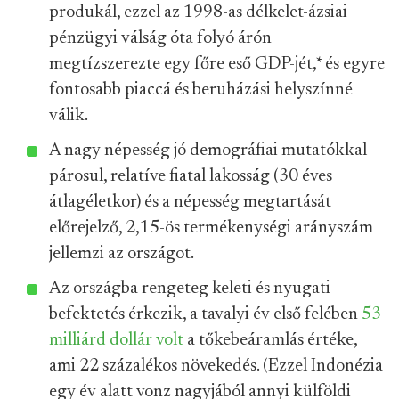
produkál, ezzel az 1998-as délkelet-ázsiai
pénzügyi válság óta folyó árón
megtízszerezte egy főre eső GDP-jét,
*
és egyre
fontosabb piaccá és beruházási helyszínné
válik.
A nagy népesség jó demográfiai mutatókkal
párosul, relatíve fiatal lakosság (30 éves
átlagéletkor) és a népesség megtartását
előrejelző, 2,15-ös termékenységi arányszám
jellemzi az országot.
Az országba rengeteg keleti és nyugati
befektetés érkezik, a tavalyi év első felében
53
milliárd dollár volt
a tőkebeáramlás értéke,
ami 22 százalékos növekedés. (Ezzel Indonézia
egy év alatt vonz nagyjából annyi külföldi