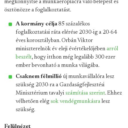
megkönnyítse a munkaerőpiacra való belépést és
ösztönözze a foglalkoztatást.
A kormány célja
85 százalékos
foglalkoztatási ráta elérése 2030-ig a 20-64
éves korosztályban. Orbán Viktor
miniszterelnök év eleji évértékelőjében
arról
beszélt
, hogy itthon még legalább 300 ezer
ember bevonható a munka világába.
Csaknem félmillió
új munkavállalóra lesz
szükség 2030-ra a Gazdaságfejlesztési
Minisztérium tavalyi
számítása szerint
. Ehhez
vélhetően elég
sok vendégmunkásra
lesz
szükség.
Felülnézet