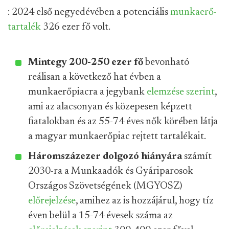
: 2024 első negyedévében a potenciális
munkaerő-
tartalék
326 ezer fő volt.
Mintegy 200-250 ezer fő
bevonható
reálisan a következő hat évben a
munkaerőpiacra a jegybank
elemzése szerint
,
ami az alacsonyan és közepesen képzett
fiatalokban és az 55-74 éves nők körében látja
a magyar munkaerőpiac rejtett tartalékait.
Háromszázezer dolgozó hiányára
számít
2030-ra a Munkaadók és Gyáriparosok
Országos Szövetségének (MGYOSZ)
előrejelzése
, amihez az is hozzájárul, hogy tíz
éven belül a 15-74 évesek száma az