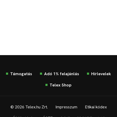
Támogatás
Adó 1% felajánlás
Hírlevelek
Telex Shop
© 2026 Telex.hu Zrt.
Impresszum
Etikai kódex