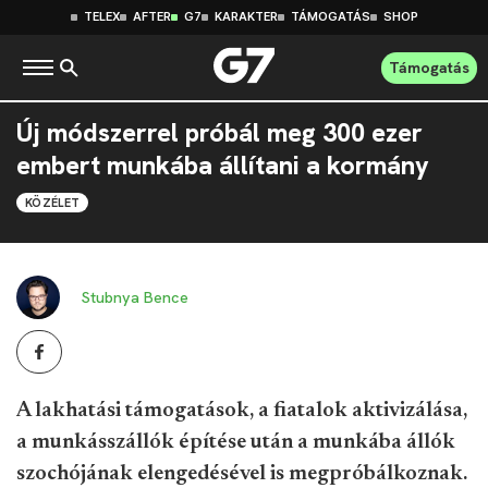
TELEX
AFTER
G7
KARAKTER
TÁMOGATÁS
SHOP
Támogatás
Új módszerrel próbál meg 300 ezer
embert munkába állítani a kormány
KÖZÉLET
Stubnya Bence
A lakhatási támogatások, a fiatalok aktivizálása,
a munkásszállók építése után a munkába állók
szochójának elengedésével is megpróbálkoznak.