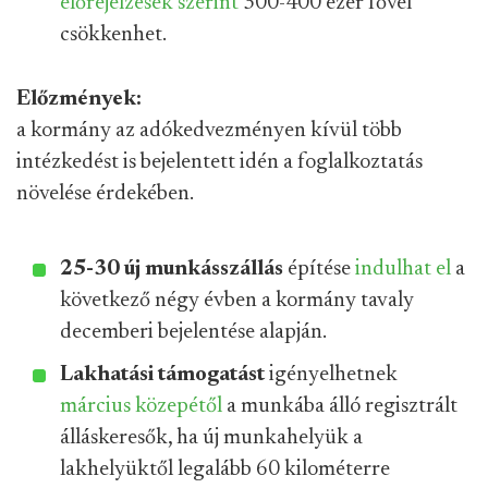
előrejelzések
szerint
300-400 ezer fővel
csökkenhet.
Előzmények:
a kormány az adókedvezményen kívül több
intézkedést is bejelentett idén a foglalkoztatás
növelése érdekében.
25-30 új munkásszállás
építése
indulhat el
a
következő négy évben a kormány tavaly
decemberi bejelentése alapján.
Lakhatási támogatást
igényelhetnek
március közepétől
a munkába álló regisztrált
álláskeresők, ha új munkahelyük a
lakhelyüktől legalább 60 kilométerre