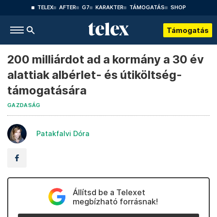
TELEX
AFTER
G7
KARAKTER
TÁMOGATÁS
SHOP
Támogatás
200 milliárdot ad a kormány a 30 év
alattiak albérlet- és útiköltség-
támogatására
GAZDASÁG
Patakfalvi Dóra
Állítsd be a Telexet
megbízható forrásnak!