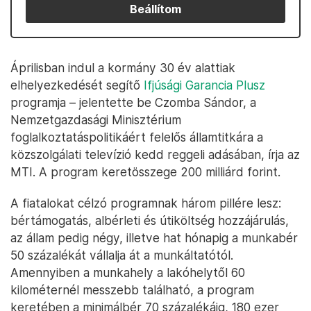
Beállítom
Áprilisban indul a kormány 30 év alattiak
elhelyezkedését segítő
Ifjúsági Garancia Plusz
programja – jelentette be Czomba Sándor, a
Nemzetgazdasági Minisztérium
foglalkoztatáspolitikáért felelős államtitkára a
közszolgálati televízió kedd reggeli adásában, írja az
MTI. A program keretösszege 200 milliárd forint.
A fiatalokat célzó programnak három pillére lesz:
bértámogatás, albérleti és útiköltség hozzájárulás,
az állam pedig négy, illetve hat hónapig a munkabér
50 százalékát vállalja át a munkáltatótól.
Amennyiben a munkahely a lakóhelytől 60
kilométernél messzebb található, a program
keretében a minimálbér 70 százalékáig, 180 ezer