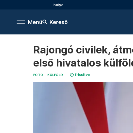
Ibolya
Menü
Kereső
Rajongó civilek, át
első hivatalos külföl
frissítve
FOTÓ
KÜLFÖLD