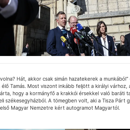
 volna? Hát, akkor csak simán hazatekerek a munkából”
lő Tamás. Most viszont inkább feljött a királyi várhoz,
árta, hogy a kormányfő a krakkói érsekkel való baráti ta
eli székesegyházból. A tömegben volt, aki a Tisza Párt
áni első Magyar Nemzetre kért autogramot Magyartól.