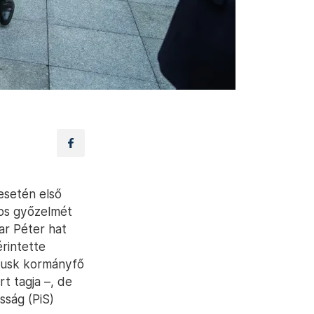
esetén első
kos győzelmét
ar Péter hat
rintette
Tusk kormányfő
rt tagja –, de
sság (PiS)