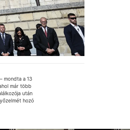
 – mondta a 13
 ahol már több
lálkozója után
 győzelmét hozó