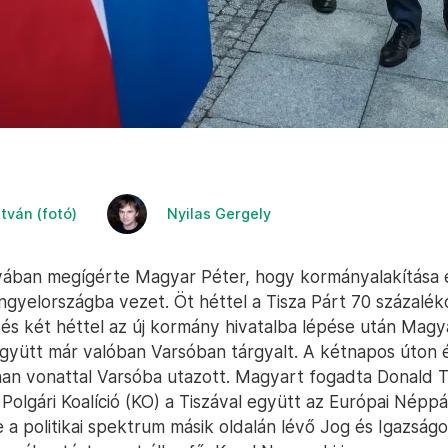
stván (fotó)
Nyilas Gergely
ában megígérte Magyar Péter, hogy kormányalakítása 
Lengyelországba vezet. Öt héttel a Tisza Párt 70 százalé
 és két héttel az új kormány hivatalba lépése után Magy
együtt már valóban Varsóban tárgyalt. A kétnapos úton é
an vonattal Varsóba utazott. Magyart fogadta Donald 
 Polgári Koalíció (KO) a Tiszával együtt az Európai Néppá
e a politikai spektrum másik oldalán lévő Jog és Igazságo