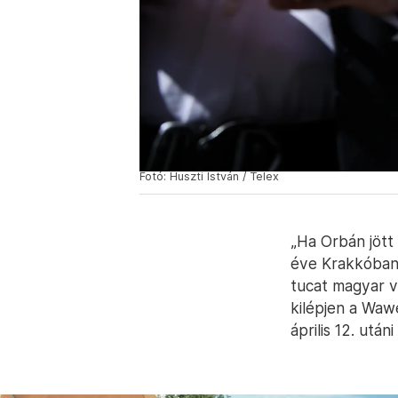
Fotó: Huszti István / Telex
„Ha Orbán jött
éve Krakkóban é
tucat magyar v
kilépjen a Waw
április 12. ut