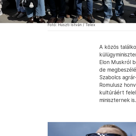
Fotó: Huszti István / Telex
A közös találko
külügyminiszte
Elon Muskról b
de megbeszélés
Szabolcs agrár
Romulusz honvé
kultúráért fel
miniszternek is