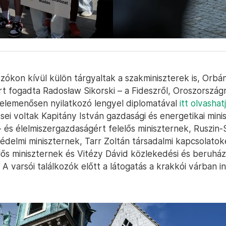
zókon kívül külön tárgyaltak a szakminiszterek is, Orbá
rt fogadta Radosław Sikorski – a Fideszről, Oroszországr
elemenősen nyilatkozó lengyel diplomatával
itt olvashat
ei voltak Kapitány István gazdasági és energetikai mini
- és élelmiszergazdaságért felelős miniszternek, Ruszin-
delmi miniszternek, Tarr Zoltán társadalmi kapcsolatok
elős miniszternek és Vitézy Dávid közlekedési és beruház
. A varsói találkozók előtt a látogatás a krakkói várban in