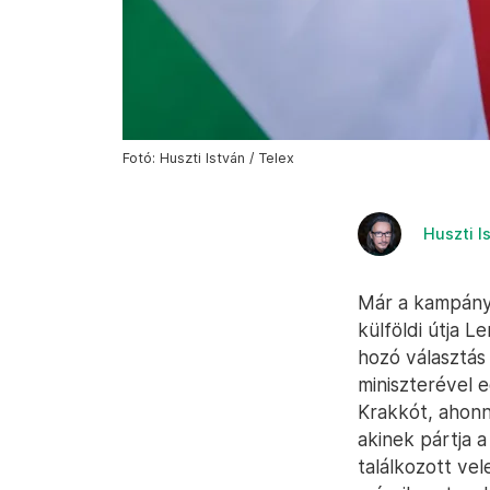
Fotó: Huszti István / Telex
Huszti I
Már a kampány
külföldi útja 
hozó választás
miniszterével 
Krakkót, ahonn
akinek pártja a
találkozott vel