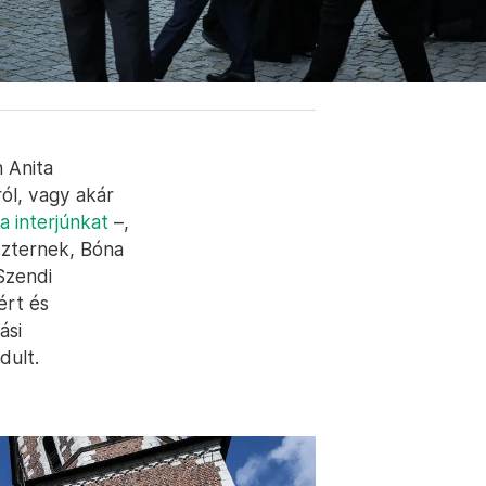
n Anita
ól, vagy akár
ja interjúnkat
–,
szternek, Bóna
Szendi
ért és
ási
dult.