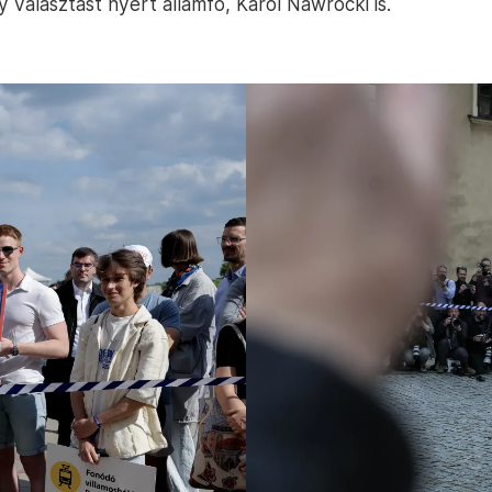
y választást nyert államfő, Karol Nawrocki is.