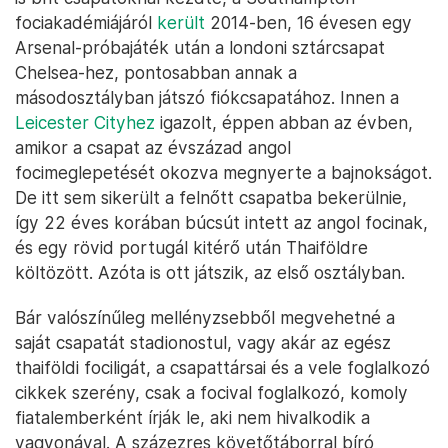
fociakadémiájáról
került
2014-ben, 16 évesen egy
Arsenal-próbajáték után a londoni sztárcsapat
Chelsea-hez, pontosabban annak a
másodosztályban játszó fiókcsapatához. Innen a
Leicester Cityhez
igazolt, éppen abban az évben,
amikor a csapat az évszázad angol
focimeglepetését okozva megnyerte a bajnokságot.
De itt sem sikerült a felnőtt csapatba bekerülnie,
így 22 éves korában búcsút intett az angol focinak,
és egy rövid portugál kitérő után Thaiföldre
költözött. Azóta is ott játszik, az első osztályban.
Bár valószínűleg mellényzsebből megvehetné a
saját csapatát stadionostul, vagy akár az egész
thaiföldi fociligát, a csapattársai és a vele foglalkozó
cikkek szerény, csak a focival foglalkozó, komoly
fiatalemberként írják le, aki nem hivalkodik a
vagyonával. A százezres követőtáborral bíró