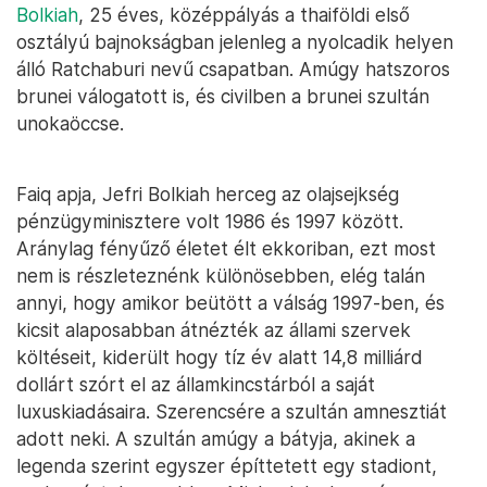
Bolkiah
, 25 éves, középpályás a thaiföldi első
osztályú bajnokságban jelenleg a nyolcadik helyen
álló Ratchaburi nevű csapatban. Amúgy hatszoros
brunei válogatott is, és civilben a brunei szultán
unokaöccse.
Faiq apja, Jefri Bolkiah herceg az olajsejkség
pénzügyminisztere volt 1986 és 1997 között.
Aránylag fényűző életet élt ekkoriban, ezt most
nem is részleteznénk különösebben, elég talán
annyi, hogy amikor beütött a válság 1997-ben, és
kicsit alaposabban átnézték az állami szervek
költéseit, kiderült hogy tíz év alatt 14,8 milliárd
dollárt szórt el az államkincstárból a saját
luxuskiadásaira. Szerencsére a szultán amnesztiát
adott neki. A szultán amúgy a bátyja, akinek a
legenda szerint egyszer építtetett egy stadiont,