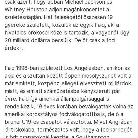
csak azért, hogy abban Michael Jackson és
Whitney Houston adjon magánkoncertet a
születésnapján. Hat feleségétől összesen 19
gyereke született, közülük az egyik Faiq, aki a
hivatalos örökösei közé is tartozik, a vagyonát úgy
20 milliárd dollárra becsülik. De őt csak a foci
érdekli.
Faiq 1998-ban született Los Angelesben, amikor az
apja és a szultán között éppen mosolyszünet volt a
már említett, közpénz jellegét elveszített milliárdok
miatt, és emiatt száműzetésbe kényszerült pár
évre. Faiq így amerikai állampolgársággal is
rendelkezik, 19 éves korában beválogatták volna az
amerikai korosztályos fociválogatottba is, de ő a
brunei U19-es csapatot választotta. Mivel Angliában
járt iskolába, természetes volt, hogy a focikarrierjét
is brit csapatoknál kezdte, a Southampton