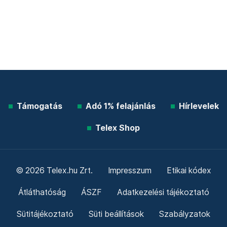
Támogatás
Adó 1% felajánlás
Hírlevelek
Telex Shop
© 2026 Telex.hu Zrt.
Impresszum
Etikai kódex
Átláthatóság
ÁSZF
Adatkezelési tájékoztató
Sütitájékoztató
Süti beállítások
Szabályzatok