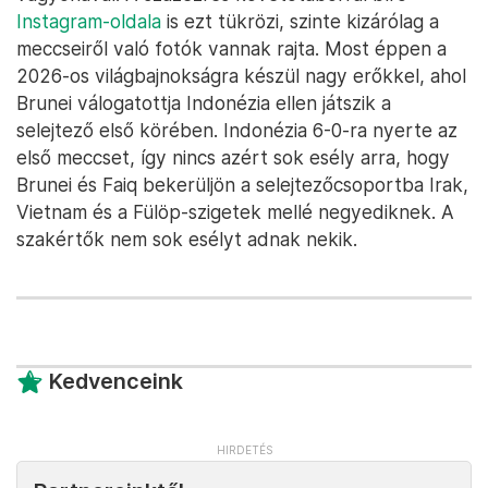
Instagram-oldala
is ezt tükrözi, szinte kizárólag a
meccseiről való fotók vannak rajta. Most éppen a
2026-os világbajnokságra készül nagy erőkkel, ahol
Brunei válogatottja Indonézia ellen játszik a
selejtező első körében. Indonézia 6-0-ra nyerte az
első meccset, így nincs azért sok esély arra, hogy
Brunei és Faiq bekerüljön a selejtezőcsoportba Irak,
Vietnam és a Fülöp-szigetek mellé negyediknek. A
szakértők nem sok esélyt adnak nekik.
Kedvenceink