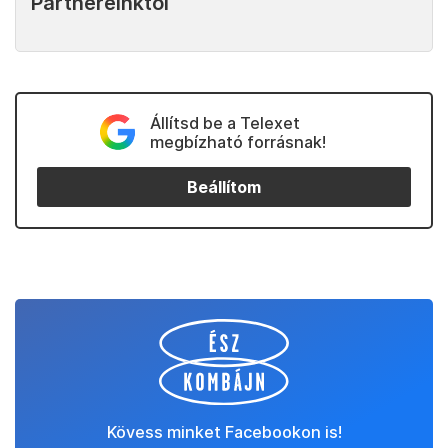
Partnereinktől
Állítsd be a Telexet
megbízható forrásnak!
Beállítom
Kövess minket Facebookon is!