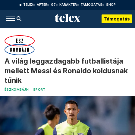
TELEX
AFTER
G7
KARAKTER
TÁMOGATÁS
SHOP
Támogatás
A világ leggazdagabb futballistája
mellett Messi és Ronaldo koldusnak
tűnik
ÉSZKOMBÁJN
SPORT