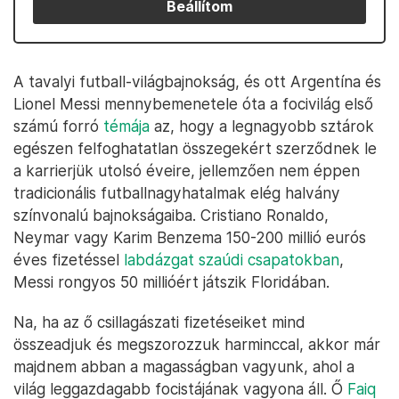
Beállítom
A tavalyi futball-világbajnokság, és ott Argentína és
Lionel Messi mennybemenetele óta a focivilág első
számú forró
témája
az, hogy a legnagyobb sztárok
egészen felfoghatatlan összegekért szerződnek le
a karrierjük utolsó éveire, jellemzően nem éppen
tradicionális futballnagyhatalmak elég halvány
színvonalú bajnokságaiba. Cristiano Ronaldo,
Neymar vagy Karim Benzema 150-200 millió eurós
éves fizetéssel
labdázgat szaúdi csapatokban
,
Messi rongyos 50 millióért játszik Floridában.
Na, ha az ő csillagászati fizetéseiket mind
összeadjuk és megszorozzuk harminccal, akkor már
majdnem abban a magasságban vagyunk, ahol a
világ leggazdagabb focistájának vagyona áll. Ő
Faiq