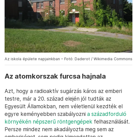
Az iskola épülete napjainkban – Fotó: Daderot / Wikimedia Commons
Az atomkorszak furcsa hajnala
Azt, hogy a radioaktív sugárzás káros az emberi
testre, már a 20. század elején jól tudták az
Egyesült Államokban, nem véletlenül kezdték el
egyre keményebben szabályozni
a századforduló
környékén népszerű röntgengépek
felhasználását.
Persze mindez nem akadályozta meg sem az
emberiséget, sem pedig kimondottan az