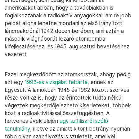
amerikaiakat abban, hogy a továbbiakban is
foglalkozzanak a radioaktív anyagokkal, amire jobb
példát aligha lehetne mondani az első irányított
láncreakciónál 1942 decemberében, ami aztán a
második világháborút lezáró atombomba
kifejlesztéséhez, és 1945. augusztusi bevetéséhez
vezetett.
Ezzel megkezdődött az atomkorszak, ahogy pedig
azt egy
1993-as vizsgálat feltárta
, ennek az
Egyesült Államokban 1945 és 1962 között szerves
része volt az is, hogy az érintettek tudta nélkül
végeztek megkérdőjelezhető kísérleteket, többek
közt a radioaktivitással összefüggésben. A
hetvenes évek elején
egy szifiliszről szóló
tanulmány
, illetve az amiatt kitört botrány nyomán
több olyan szabályozás is született, amellyel