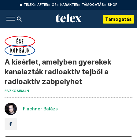
TELEX
AFTER
G7
KARAKTER
TÁMOGATÁS
SHOP
Támogatás
A kísérlet, amelyben gyerekek
kanalazták radioaktív tejből a
radioaktív zabpelyhet
ÉSZKOMBÁJN
Flachner Balázs