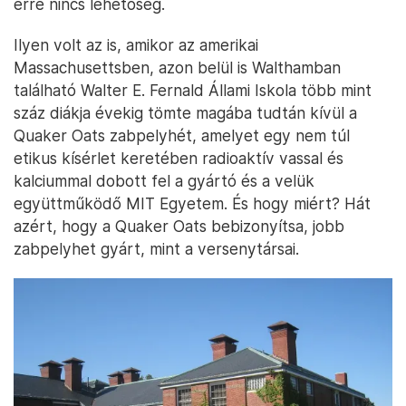
erre nincs lehetőség.
Ilyen volt az is, amikor az amerikai
Massachusettsben, azon belül is Walthamban
található Walter E. Fernald Állami Iskola több mint
száz diákja évekig tömte magába tudtán kívül a
Quaker Oats zabpelyhét, amelyet egy nem túl
etikus kísérlet keretében radioaktív vassal és
kalciummal dobott fel a gyártó és a velük
együttműködő MIT Egyetem. És hogy miért? Hát
azért, hogy a Quaker Oats bebizonyítsa, jobb
zabpelyhet gyárt, mint a versenytársai.