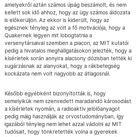
amelyekről aztán számos újság beszámolt, és nem
kellett sok idő ahhoz, hogy az ügy számos áldozata
is előkerüljön. Az ekkor is kiderült, hogy az
egésznek tényleg az volt a fő motivációja, hogy a
Quakernek legyen mit lobogtatnia a
versenytársaival szemben a piacon, az MIT kutatói
pedig a hivatalos meghallgatásokon jelezték, hogy a
kísérletek során annyira alacsony dózisban tették ki
sugárzásnak az alanyokat, hogy a rákbetegség
kockázata nem volt nagyobb az átlagosnál.
Később egyébként bizonyították is, hogy
semelyikük nem szenvedett maradandó károsodást
a kísérletek nyomán, a radioaktív jelölőanyagot
pedig máig használják az orvostudományban, így
igazából tényleg nem lehet azzal vádolni az MIT
tudósait, hogy tönkretették volna a gyerekek