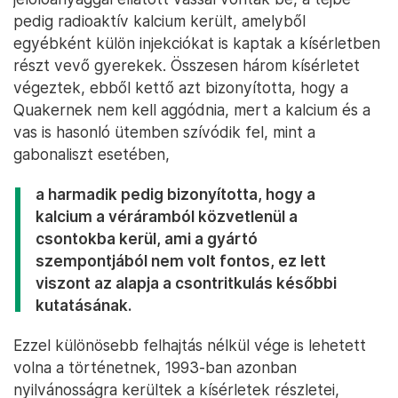
pedig radioaktív kalcium került, amelyből
egyébként külön injekciókat is kaptak a kísérletben
részt vevő gyerekek. Összesen három kísérletet
végeztek, ebből kettő azt bizonyította, hogy a
Quakernek nem kell aggódnia, mert a kalcium és a
vas is hasonló ütemben szívódik fel, mint a
gabonaliszt esetében,
a harmadik pedig bizonyította, hogy a
kalcium a véráramból közvetlenül a
csontokba kerül, ami a gyártó
szempontjából nem volt fontos, ez lett
viszont az alapja a csontritkulás későbbi
kutatásának.
Ezzel különösebb felhajtás nélkül vége is lehetett
volna a történetnek, 1993-ban azonban
nyilvánosságra kerültek a kísérletek részletei,