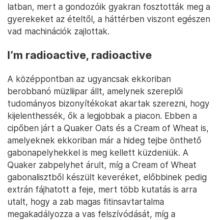
latban, mert a gondozóik gyakran fosztották meg a
gyerekeket az ételtől, a háttérben viszont egészen
vad machinációk zajlottak.
I’m radioactive, radioactive
A középpontban az ugyancsak ekkoriban
berobbanó müzliipar állt, amelynek szereplői
tudományos bizonyítékokat akartak szerezni, hogy
kijelenthessék, ők a legjobbak a piacon. Ebben a
cipőben járt a Quaker Oats és a Cream of Wheat is,
amelyeknek ekkoriban már a hideg tejbe önthető
gabonapelyhekkel is meg kellett küzdeniük. A
Quaker zabpelyhet árult, míg a Cream of Wheat
gabonalisztből készült keveréket, előbbinek pedig
extrán fájhatott a feje, mert több kutatás is arra
utalt, hogy a zab magas fitinsavtartalma
megakadályozza a vas felszívódását, míg a