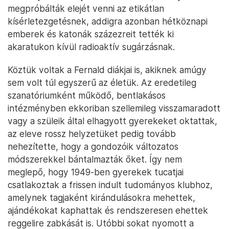
megpróbálták elejét venni az etikátlan
kísérletezgetésnek, addigra azonban hétköznapi
emberek és katonák százezreit tették ki
akaratukon kívül radioaktív sugárzásnak.
Köztük voltak a Fernald diákjai is, akiknek amúgy
sem volt túl egyszerű az életük. Az eredetileg
szanatóriumként működő, bentlakásos
intézményben ekkoriban szellemileg visszamaradott
vagy a szüleik által elhagyott gyerekeket oktattak,
az eleve rossz helyzetüket pedig tovább
nehezítette, hogy a gondozóik változatos
módszerekkel bántalmazták őket. Így nem
meglepő, hogy 1949-ben gyerekek tucatjai
csatlakoztak a frissen indult tudományos klubhoz,
amelynek tagjaként kirándulásokra mehettek,
ajándékokat kaphattak és rendszeresen ehettek
reggelire zabkását is. Utóbbi sokat nyomott a