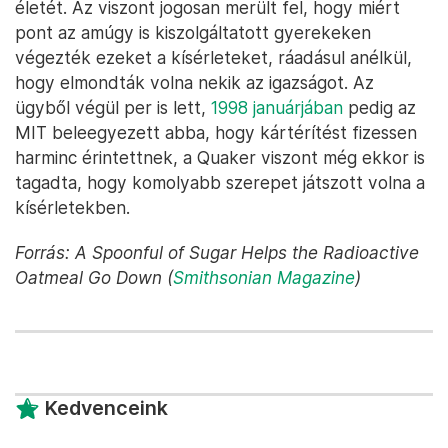
életét. Az viszont jogosan merült fel, hogy miért
pont az amúgy is kiszolgáltatott gyerekeken
végezték ezeket a kísérleteket, ráadásul anélkül,
hogy elmondták volna nekik az igazságot. Az
ügyből végül per is lett,
1998 januárjában
pedig az
MIT beleegyezett abba, hogy kártérítést fizessen
harminc érintettnek, a Quaker viszont még ekkor is
tagadta, hogy komolyabb szerepet játszott volna a
kísérletekben.
Forrás: A Spoonful of Sugar Helps the Radioactive
Oatmeal Go Down (
Smithsonian Magazine
)
Kedvenceink