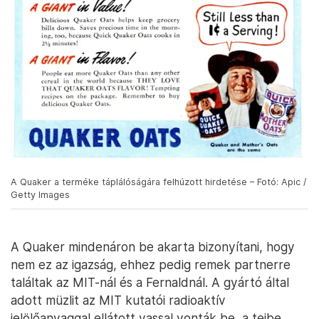
A Quaker a terméke táplálóságára felhúzott hirdetése – Fotó: Apic /
Getty Images
A Quaker mindenáron be akarta bizonyítani, hogy
nem ez az igazság, ehhez pedig remek partnerre
találtak az MIT-nál és a Fernaldnál. A gyártó által
adott müzlit az MIT kutatói radioaktív
jelölőanyaggal ellátott vassal vonták be, a tejbe