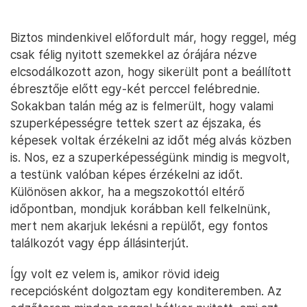
Biztos mindenkivel előfordult már, hogy reggel, még
csak félig nyitott szemekkel az órájára nézve
elcsodálkozott azon, hogy sikerült pont a beállított
ébresztője előtt egy-két perccel felébrednie.
Sokakban talán még az is felmerült, hogy valami
szuperképességre tettek szert az éjszaka, és
képesek voltak érzékelni az időt még alvás közben
is. Nos, ez a szuperképességünk mindig is megvolt,
a testünk valóban képes érzékelni az időt.
Különösen akkor, ha a megszokottól eltérő
időpontban, mondjuk korábban kell felkelnünk,
mert nem akarjuk lekésni a repülőt, egy fontos
találkozót vagy épp állásinterjút.
Így volt ez velem is, amikor rövid ideig
recepciósként dolgoztam egy konditeremben. Az