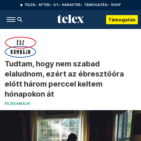
TELEX
AFTER
G7
KARAKTER
TÁMOGATÁS
SHOP
Támogatás
Tudtam, hogy nem szabad
elaludnom, ezért az ébresztőóra
előtt három perccel keltem
hónapokon át
ÉSZKOMBÁJN