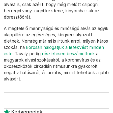
alvást is, csak azért, hogy még mielőtt csipogni,
berregni vagy zúgni kezdene, kinyomhassuk az
ébresztőórát.
A megfelelő mennyiségű és minőségű alvás az egyik
alappillére az egészséges, kiegyensúlyozott
életnek. Nemrég már mi is írtunk arról, milyen káros
szokás, ha
kórosan halogatjuk a lefekvést minden
este.
Tavaly pedig
részletesen beszámoltunk
a
magyarok alvási szokásairól, a koronavírus és az
okoseszközök cirkadián ritmusunkra gyakorolt
negatív hatásairól, és arról is, mi mit tehetünk a jobb
alvásért.
Kedvenceink