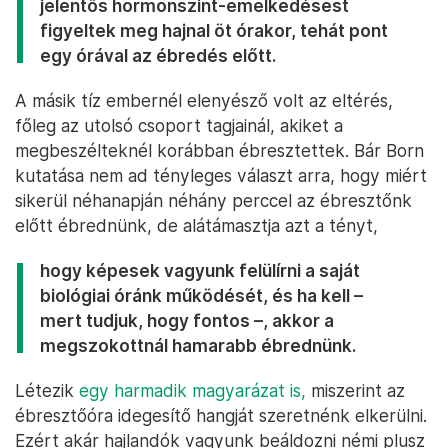
jelentős hormonszint-emelkedésest
figyeltek meg hajnal öt órakor, tehát pont
egy órával az ébredés előtt.
A másik tíz embernél elenyésző volt az eltérés,
főleg az utolsó csoport tagjainál, akiket a
megbeszélteknél korábban ébresztettek. Bár Born
kutatása nem ad tényleges választ arra, hogy miért
sikerül néhanapján néhány perccel az ébresztőnk
előtt ébrednünk, de alátámasztja azt a tényt,
hogy képesek vagyunk felülírni a saját
biológiai óránk működését, és ha kell –
mert tudjuk, hogy fontos –, akkor a
megszokottnál hamarabb ébrednünk.
Létezik
egy harmadik magyarázat is,
miszerint az
ébresztőóra idegesítő hangját szeretnénk elkerülni.
Ezért akár hajlandók vagyunk beáldozni némi plusz