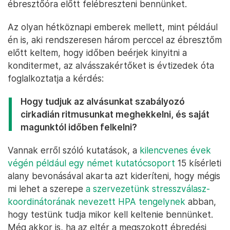
ébresztőóra előtt felébreszteni bennünket.
Az olyan hétköznapi emberek mellett, mint például
én is, aki rendszeresen három perccel az ébresztőm
előtt keltem, hogy időben beérjek kinyitni a
konditermet, az alvásszakértőket is évtizedek óta
foglalkoztatja a kérdés:
Hogy tudjuk az alvásunkat szabályozó
cirkadián ritmusunkat meghekkelni, és saját
magunktól időben felkelni?
Vannak erről szóló kutatások, a
kilencvenes évek
végén például egy német kutatócsoport
15 kísérleti
alany bevonásával akarta azt kideríteni, hogy mégis
mi lehet a szerepe
a szervezetünk stresszválasz-
koordinátorának nevezett HPA tengelynek
abban,
hogy testünk tudja mikor kell keltenie bennünket.
Még akkor is, ha az eltér a megszokott ébredési