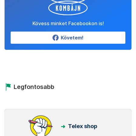
Kövess minket Facebookon is!
Követem!
Legfontosabb
Telex shop