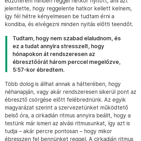
edzőterem minden reggel hétkor nyitott, ami azt
jelentette, hogy reggelente hatkor kellett kelnem,
így fél hétre kényelmesen be tudtam érni a
kondiba, és elvégezni minden nyitás előtti teendőt.
Tudtam, hogy nem szabad elaludnom, és
ez a tudat annyira stresszelt, hogy
hónapokon át rendszeresen az
ébresztőórát három perccel megelőzve,
5:57-kor ébredtem.
Több dolog is állhat annak a hátterében, hogy
néhanapján, vagy akár rendszeresen sikerül pont az
ébresztő csörgése előtt felébrednünk. Az egyik
magyarázat szerint a szervezetünket működtető
belső óra, a cirkadián ritmus annyira beállt, hogy a
testünk már ismeri az alvási ritmusunkat, így azt is
tudja – akár percre pontosan – hogy mikor
ébresszen fel bennünket reggel. A cirkadián ritmus