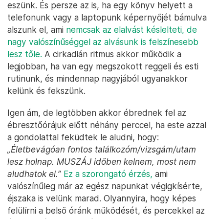
eszünk. És persze az is, ha egy könyv helyett a
telefonunk vagy a laptopunk képernyőjét bámulva
alszunk el, ami
nemcsak az elalvást késlelteti, de
nagy valószínűséggel az alvásunk is felszínesebb
lesz tőle.
A cirkadián ritmus akkor működik a
legjobban, ha van egy megszokott reggeli és esti
rutinunk, és mindennap nagyjából ugyanakkor
kelünk és fekszünk.
Igen ám, de legtöbben akkor ébrednek fel az
ébresztőórájuk előtt néhány perccel, ha este azzal
a gondolattal feküdtek le aludni, hogy:
„Életbevágóan fontos találkozóm/vizsgám/utam
lesz holnap. MUSZÁJ időben kelnem, most nem
aludhatok el.”
Ez a szorongató érzés,
ami
valószínűleg már az egész napunkat végigkísérte,
éjszaka is velünk marad. Olyannyira, hogy képes
felülírni a belső óránk működését, és percekkel az