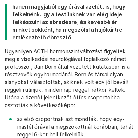
hanem nagyjából egy órával azelőtt is, hogy
felkelnénk. Így a testünknek van elég ideje
felkészülni az ébredésre, és kevésbé ér
minket sokként, ha megszólal a hajókürtre
emlékeztető ébresztő.
Ugyanilyen ACTH hormonszintváltozást figyeltek
meg a viselkedési neurológiával foglalkozó német
professzor, Jan Born által vezetett kutatásban is a
résztvevők egyharmadánál. Born és társai olyan
alanyokat választottak, akiknek volt egy jól bevált
reggeli rutinjuk, mindennap reggel hétkor keltek.
Utána a tizenöt jelentkezőt ötfős csoportokba
osztották a következőképp:
az első csoportnak azt mondták, hogy egy-
másfél órával a megszokottnál korábban, tehát
reggel 6-kor kell felkelniük,