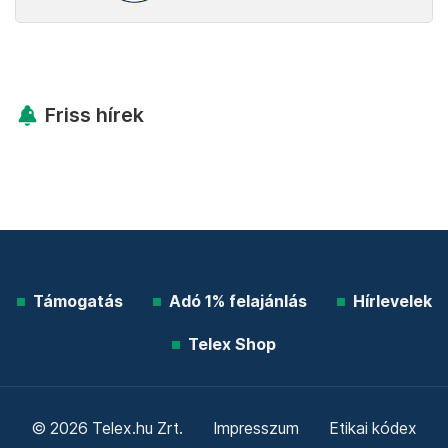
Friss hírek
Támogatás
Adó 1% felajánlás
Hírlevelek
Telex Shop
© 2026 Telex.hu Zrt.
Impresszum
Etikai kódex