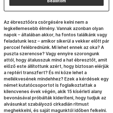
Beállítom
Az ébresztőóra csörgésére kelni nem a
legkellemesebb élmény. Vannak azonban olyan
napok – általában akkor, ha fontos találkánk vagy
feladatunk lesz – amikor sikerül a vekker előtt pár
perccel felébrednünk. Mi lehet ennek az oka? A
puszta szerencse? Vagy ennyire szorongunk
attól, hogy átalusszuk mind a hat ébresztőt, amit
előző este állítottunk azért, hogy biztosan elérjük
a reptéri transzfert? És mi köze lehet a
mellékvesének mindehhez? Ezek a kérdések egy
német kutatócsoportot is foglalkoztattak a
kilencvenes évek végén, akik 15 kísérleti alany
bevonásával próbálták kideríteni, hogy tudjuk az
alvásunkat szabályozó cirkadián ritmust
meghekkelni, és saját magunktól időben felkelni.