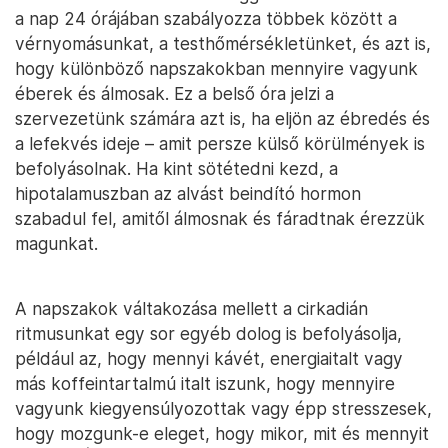
a nap 24 órájában szabályozza többek között a
vérnyomásunkat, a testhőmérsékletünket, és azt is,
hogy különböző napszakokban mennyire vagyunk
éberek és álmosak. Ez a belső óra jelzi a
szervezetünk számára azt is, ha eljön az ébredés és
a lefekvés ideje – amit persze külső körülmények is
befolyásolnak. Ha kint sötétedni kezd, a
hipotalamuszban az alvást beindító hormon
szabadul fel, amitől álmosnak és fáradtnak érezzük
magunkat.
A napszakok váltakozása mellett a cirkadián
ritmusunkat egy sor egyéb dolog is befolyásolja,
például az, hogy mennyi kávét, energiaitalt vagy
más koffeintartalmú italt iszunk, hogy mennyire
vagyunk kiegyensúlyozottak vagy épp stresszesek,
hogy mozgunk-e eleget, hogy mikor, mit és mennyit