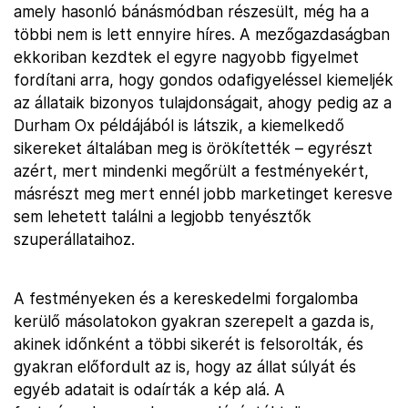
amely hasonló bánásmódban részesült, még ha a
többi nem is lett ennyire híres. A mezőgazdaságban
ekkoriban kezdtek el egyre nagyobb figyelmet
fordítani arra, hogy gondos odafigyeléssel kiemeljék
az állataik bizonyos tulajdonságait, ahogy pedig az a
Durham Ox példájából is látszik, a kiemelkedő
sikereket általában meg is örökítették – egyrészt
azért, mert mindenki megőrült a festményekért,
másrészt meg mert ennél jobb marketinget keresve
sem lehetett találni a legjobb tenyésztők
szuperállataihoz.
A festményeken és a kereskedelmi forgalomba
kerülő másolatokon gyakran szerepelt a gazda is,
akinek időnként a többi sikerét is felsorolták, és
gyakran előfordult az is, hogy az állat súlyát és
egyéb adatait is odaírták a kép alá. A