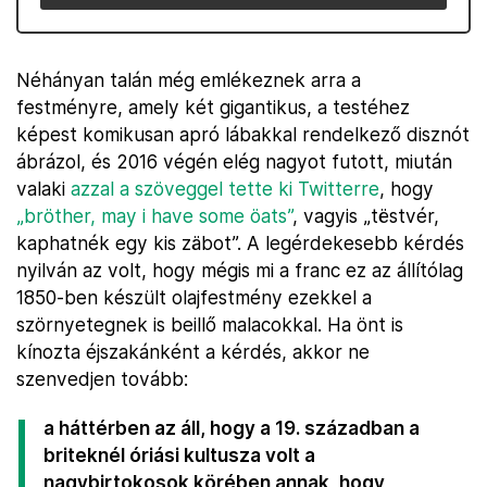
Néhányan talán még emlékeznek arra a
festményre, amely két gigantikus, a testéhez
képest komikusan apró lábakkal rendelkező disznót
ábrázol, és 2016 végén elég nagyot futott, miután
valaki
azzal a szöveggel tette ki Twitterre
, hogy
„bröther, may i have some öats”
, vagyis „tëstvér,
kaphatnék egy kis zäbot”. A legérdekesebb kérdés
nyilván az volt, hogy mégis mi a franc ez az állítólag
1850-ben készült olajfestmény ezekkel a
szörnyetegnek is beillő malacokkal. Ha önt is
kínozta éjszakánként a kérdés, akkor ne
szenvedjen tovább:
a háttérben az áll, hogy a 19. században a
briteknél óriási kultusza volt a
nagybirtokosok körében annak, hogy