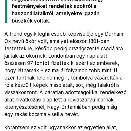
festményeket rendeltek azokról a
haszonállataikról, amelyekre igazán
büszkék voltak.
A trend egyik leghíresebb képviselője egy Durham
Ox nevű ökör volt, amelyet először 1801-ben
festettek le, később pedig országszerte csodájára
jártak az ökörnek. Londonban egy nap alatt
összesen 97 fontot fizettek ki azért az emberek,
hogy láthassák – ez mai árfolyamon több mint 11
ezer fontnak felelne meg –, tombolva vásárolták a
róla készült képek másolatait, sőt, még tálakról is
visszaköszönt. A páratlan adottságokkal rendelkező
állat hivatkozási alap lett a rövidszarvú marhák
kitenyésztésénél, Nagy-Britanniában pedig máig
egy rakás kocsma viseli a nevét.
Korántsem ez volt ugyanakkor az egyetlen állat,