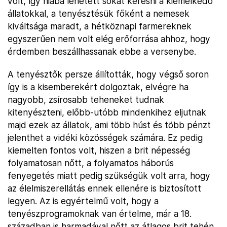
volt, így hiába lehetett sokat keresni a kiemelkedő
állatokkal, a tenyésztésük főként a nemesek
kiváltsága maradt, a hétköznapi farmereknek
egyszerűen nem volt elég erőforrása ahhoz, hogy
érdemben beszállhassanak ebbe a versenybe.
A tenyésztők persze állították, hogy végső soron
így is a kisemberekért dolgoztak, elvégre ha
nagyobb, zsírosabb teheneket tudnak
kitenyészteni, előbb-utóbb mindenkihez eljutnak
majd ezek az állatok, ami több húst és több pénzt
jelenthet a vidéki közösségek számára. Ez pedig
kiemelten fontos volt, hiszen a brit népesség
folyamatosan nőtt, a folyamatos háborús
fenyegetés miatt pedig szükségük volt arra, hogy
az élelmiszerellátás ennek ellenére is biztosított
legyen. Az is egyértelmű volt, hogy a
tenyészprogramoknak van értelme, már a 18.
században is harmadával nőtt az átlagos brit tehén