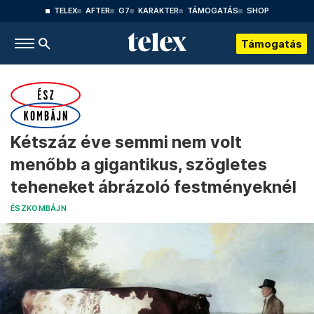
TELEX
AFTER
G7
KARAKTER
TÁMOGATÁS
SHOP
Támogatás
Kétszáz éve semmi nem volt
menőbb a gigantikus, szögletes
teheneket ábrázoló festményeknél
ÉSZKOMBÁJN