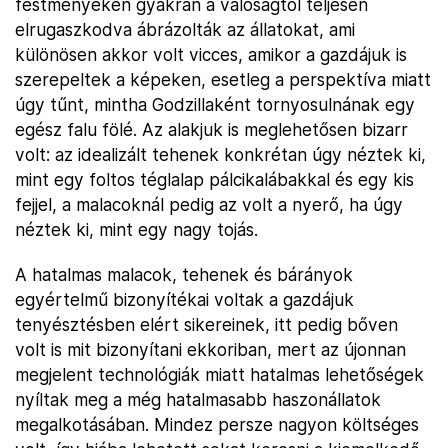
festményeken gyakran a valóságtól teljesen
elrugaszkodva ábrázolták az állatokat, ami
különösen akkor volt vicces, amikor a gazdájuk is
szerepeltek a képeken, esetleg a perspektíva miatt
úgy tűnt, mintha Godzillaként tornyosulnának egy
egész falu fölé. Az alakjuk is meglehetősen bizarr
volt: az idealizált tehenek konkrétan úgy néztek ki,
mint egy foltos téglalap pálcikalábakkal és egy kis
fejjel, a malacoknál pedig az volt a nyerő, ha úgy
néztek ki, mint egy nagy tojás.
A hatalmas malacok, tehenek és bárányok
egyértelmű bizonyítékai voltak a gazdájuk
tenyésztésben elért sikereinek, itt pedig bőven
volt is mit bizonyítani ekkoriban, mert az újonnan
megjelent technológiák miatt hatalmas lehetőségek
nyíltak meg a még hatalmasabb haszonállatok
megalkotásában. Mindez persze nagyon költséges