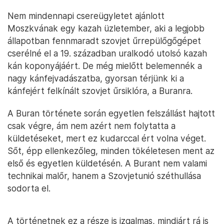
Nem mindennapi csereügyletet ajánlott
Moszkvának egy kazah üzletember, aki a legjobb
állapotban fennmaradt szovjet űrrepülőgőgépet
cserélné el a 19. században uralkodó utolsó kazah
kán koponyájáért. De még mielőtt belemennék a
nagy kánfejvadászatba, gyorsan térjünk ki a
kánfejért felkínált szovjet űrsiklóra, a Buranra.
A Buran története során egyetlen felszállást hajtott
csak végre, ám nem azért nem folytatta a
küldetéseket, mert ez kudarccal ért volna véget.
Sőt, épp ellenkezőleg, minden tökéletesen ment az
első és egyetlen küldetésén. A Burant nem valami
technikai malőr, hanem a Szovjetunió széthullása
sodorta el.
A történetnek ez a része is izgalmas, mindjárt rá is