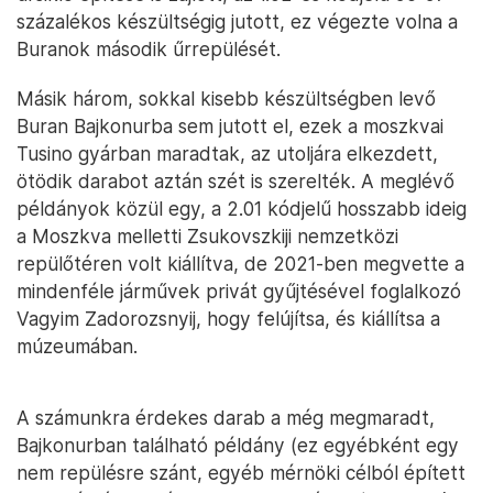
százalékos készültségig jutott, ez végezte volna a
Buranok második űrrepülését.
Másik három, sokkal kisebb készültségben levő
Buran Bajkonurba sem jutott el, ezek a moszkvai
Tusino gyárban maradtak, az utoljára elkezdett,
ötödik darabot aztán szét is szerelték. A meglévő
példányok közül egy, a 2.01 kódjelű hosszabb ideig
a Moszkva melletti Zsukovszkiji nemzetközi
repülőtéren volt kiállítva, de 2021-ben megvette a
mindenféle járművek privát gyűjtésével foglalkozó
Vagyim Zadorozsnyij, hogy felújítsa, és kiállítsa a
múzeumában.
A számunkra érdekes darab a még megmaradt,
Bajkonurban található példány (ez egyébként egy
nem repülésre szánt, egyéb mérnöki célból épített