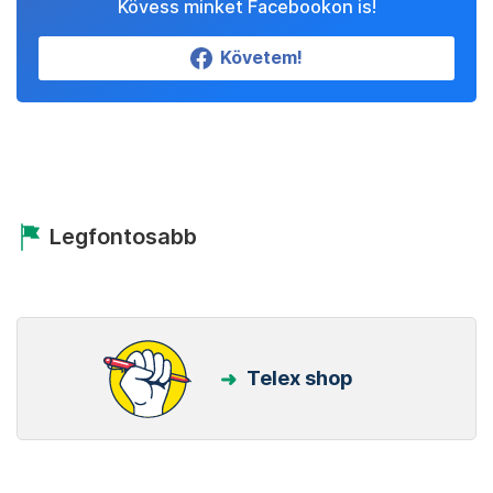
Kövess minket Facebookon is!
Követem!
Legfontosabb
Telex shop