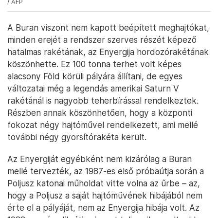
/ AFP
A Buran viszont nem kapott beépített meghajtókat,
minden erejét a rendszer szerves részét képező
hatalmas rakétának, az Enyergija hordozórakétának
köszönhette. Ez 100 tonna terhet volt képes
alacsony Föld körüli pályára állítani, de egyes
változatai még a legendás amerikai Saturn V
rakétánál is nagyobb teherbírással rendelkeztek.
Részben annak köszönhetően, hogy a központi
fokozat négy hajtóművel rendelkezett, ami mellé
további négy gyorsítórakéta került.
Az Enyergiját egyébként nem kizárólag a Buran
mellé tervezték, az 1987-es első próbaútja során a
Poljusz katonai műholdat vitte volna az űrbe – az,
hogy a Poljusz a saját hajtóművének hibájából nem
érte el a pályáját, nem az Enyergija hibája volt. Az