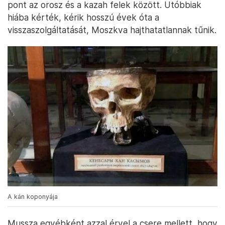
pont az orosz és a kazah felek között. Utóbbiak
hiába kérték, kérik hosszú évek óta a
visszaszolgáltatását, Moszkva hajthatatlannak tűnik.
A kán koponyája
Mussza egyébként azzal érvel a csere mellett, hogy