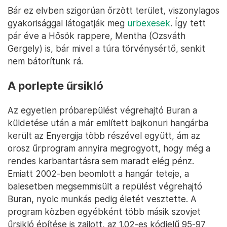
Bár ez elvben szigorúan őrzött terület, viszonylagos
gyakorisággal látogatják meg
urbexesek
. Így tett
pár éve a Hősök rappere, Mentha (Ozsváth
Gergely) is, bár mivel a túra törvénysértő, senkit
nem bátorítunk rá.
A porlepte űrsikló
Az egyetlen próbarepülést végrehajtó Buran a
küldetése után a már említett bajkonuri hangárba
került az Enyergija több részével együtt, ám az
orosz űrprogram annyira megrogyott, hogy még a
rendes karbantartásra sem maradt elég pénz.
Emiatt 2002-ben beomlott a hangár teteje, a
balesetben megsemmisült a repülést végrehajtó
Buran, nyolc munkás pedig életét vesztette. A
program közben egyébként több másik szovjet
űrsikló építése is zajlott, az 1.02-es kódjelű 95-97