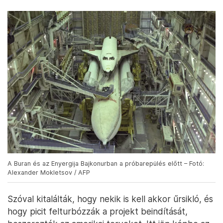
A Buran és az Enyergija Bajkonurban a próbarepülés előtt – Fotó:
Alexander Mokletsov / AFP
Szóval kitalálták, hogy nekik is kell akkor űrsikló, és
hogy picit felturbózzák a projekt beindítását,