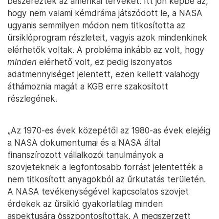
beszerezték az amerikai terveket. Itt jön képbe az,
hogy nem valami kémdráma játszódott le, a NASA
ugyanis semmilyen módon nem titkosította az
űrsiklóprogram részleteit, vagyis azok mindenkinek
elérhetők voltak. A probléma inkább az volt, hogy
minden
elérhető volt, ez pedig iszonyatos
adatmennyiséget jelentett, ezen kellett valahogy
áthámoznia magát a KGB erre szakosított
részlegének.
„Az 1970-es évek közepétől az 1980-as évek elejéig
a NASA dokumentumai és a NASA által
finanszírozott vállalkozói tanulmányok a
szovjeteknek a legfontosabb forrást jelentették a
nem titkosított anyagokból az űrkutatás területén.
A NASA tevékenységével kapcsolatos szovjet
érdekek az űrsikló gyakorlatilag minden
aspektusára összpontosítottak. A megszerzett