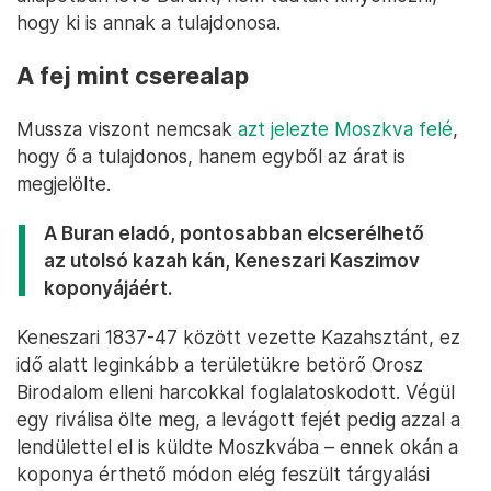
hogy ki is annak a tulajdonosa.
A fej mint cserealap
Mussza viszont nemcsak
azt jelezte Moszkva felé
,
hogy ő a tulajdonos, hanem egyből az árat is
megjelölte.
A Buran eladó, pontosabban elcserélhető
az utolsó kazah kán, Keneszari Kaszimov
koponyájáért.
Keneszari 1837-47 között vezette Kazahsztánt, ez
idő alatt leginkább a területükre betörő Orosz
Birodalom elleni harcokkal foglalatoskodott. Végül
egy riválisa ölte meg, a levágott fejét pedig azzal a
lendülettel el is küldte Moszkvába – ennek okán a
koponya érthető módon elég feszült tárgyalási