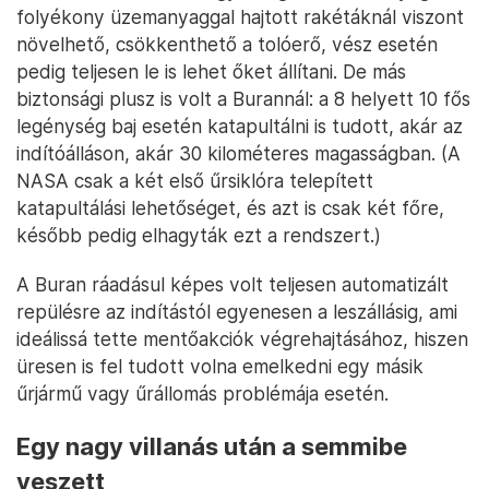
folyékony üzemanyaggal hajtott rakétáknál viszont
növelhető, csökkenthető a tolóerő, vész esetén
pedig teljesen le is lehet őket állítani. De más
biztonsági plusz is volt a Burannál: a 8 helyett 10 fős
legénység baj esetén katapultálni is tudott, akár az
indítóálláson, akár 30 kilométeres magasságban. (A
NASA csak a két első űrsiklóra telepített
katapultálási lehetőséget, és azt is csak két főre,
később pedig elhagyták ezt a rendszert.)
A Buran ráadásul képes volt teljesen automatizált
repülésre az indítástól egyenesen a leszállásig, ami
ideálissá tette mentőakciók végrehajtásához, hiszen
üresen is fel tudott volna emelkedni egy másik
űrjármű vagy űrállomás problémája esetén.
Egy nagy villanás után a semmibe
veszett