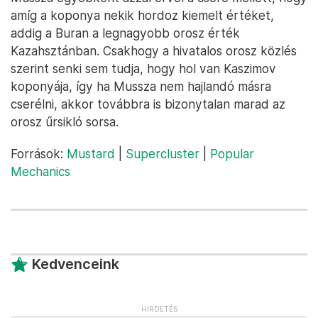
amíg a koponya nekik hordoz kiemelt értéket,
addig a Buran a legnagyobb orosz érték
Kazahsztánban. Csakhogy a hivatalos orosz közlés
szerint senki sem tudja, hogy hol van Kaszimov
koponyája, így ha Mussza nem hajlandó másra
cserélni, akkor továbbra is bizonytalan marad az
orosz űrsikló sorsa.
Források:
Mustard
|
Supercluster
|
Popular
Mechanics
Kedvenceink