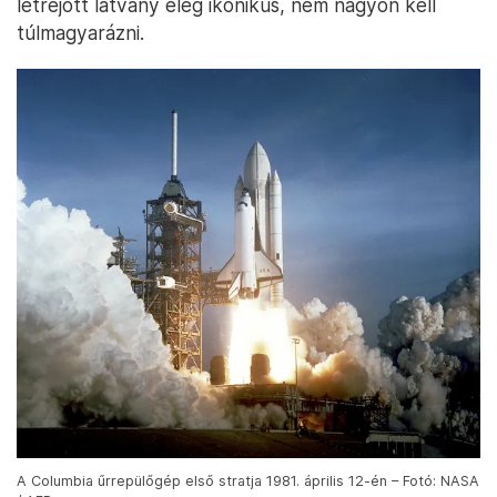
létrejött látvány elég ikonikus, nem nagyon kell
túlmagyarázni.
A Columbia űrrepülőgép első stratja 1981. április 12-én – Fotó: NASA