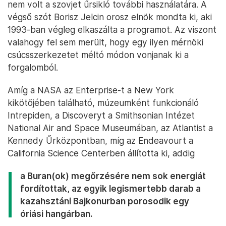
nem volt a szovjet űrsikló további használatára. A
végső szót Borisz Jelcin orosz elnök mondta ki, aki
1993-ban végleg elkaszálta a programot. Az viszont
valahogy fel sem merült, hogy egy ilyen mérnöki
csúcsszerkezetet méltó módon vonjanak ki a
forgalomból.
Amíg a NASA az Enterprise-t a New York
kikötőjében található, múzeumként funkcionáló
Intrepiden, a Discoveryt a Smithsonian Intézet
National Air and Space Museumában, az Atlantist a
Kennedy Űrközpontban, míg az Endeavourt a
California Science Centerben állította ki, addig
a Buran(ok) megőrzésére nem sok energiát
fordítottak, az egyik legismertebb darab a
kazahsztáni Bajkonurban porosodik egy
óriási hangárban.