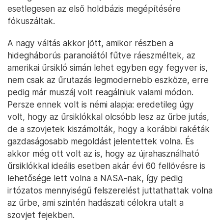
esetlegesen az első holdbázis megépítésére
fókuszáltak.
A nagy váltás akkor jött, amikor részben a
hidegháborús paranoiától fűtve ráeszméltek, az
amerikai űrsikló simán lehet egyben egy fegyver is,
nem csak az űrutazás legmodernebb eszköze, erre
pedig már muszáj volt reagálniuk valami módon.
Persze ennek volt is némi alapja: eredetileg úgy
volt, hogy az űrsiklókkal olcsóbb lesz az űrbe jutás,
de a szovjetek kiszámolták, hogy a korábbi rakéták
gazdaságosabb megoldást jelentettek volna. És
akkor még ott volt az is, hogy az újrahasználható
űrsiklókkal ideális esetben akár évi 60 fellövésre is
lehetősége lett volna a NASA-nak, így pedig
irtózatos mennyiségű felszerelést juttathattak volna
az űrbe, ami szintén hadászati célokra utalt a
szovjet fejekben.