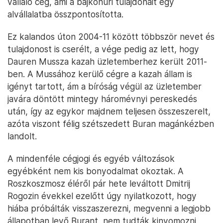
vállaló cég, ami a bajkonuri tulajdonait egy
alvállalatba összpontosította.
Ez kalandos úton 2004-11 között többször nevet és
tulajdonost is cserélt, a vége pedig az lett, hogy
Dauren Mussza kazah üzletemberhez került 2011-
ben. A Mussához kerülő cégre a kazah állam is
igényt tartott, ám a bíróság végül az üzletember
javára döntött mintegy háromévnyi pereskedés
után, így az egykor majdnem teljesen összeszerelt,
azóta viszont félig szétszedett Buran magánkézben
landolt.
A mindenféle cégjogi és egyéb változások
egyébként nem kis bonyodalmat okoztak. A
Roszkoszmosz éléről pár hete leváltott Dmitrij
Rogozin évekkel ezelőtt úgy nyilatkozott, hogy
hiába próbálták visszaszerezni, megvenni a legjobb
állapotban levő Burant, nem tudták kinyomozni,