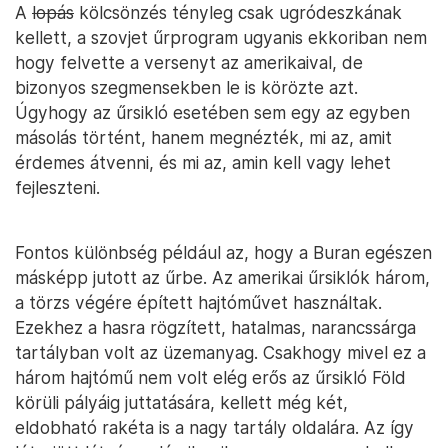
A
lopás
kölcsönzés tényleg csak ugródeszkának
kellett, a szovjet űrprogram ugyanis ekkoriban nem
hogy felvette a versenyt az amerikaival, de
bizonyos szegmensekben le is körözte azt.
Úgyhogy az űrsikló esetében sem egy az egyben
másolás történt, hanem megnézték, mi az, amit
érdemes átvenni, és mi az, amin kell vagy lehet
fejleszteni.
Fontos különbség például az, hogy a Buran egészen
másképp jutott az űrbe. Az amerikai űrsiklók három,
a törzs végére épített hajtóművet használtak.
Ezekhez a hasra rögzített, hatalmas, narancssárga
tartályban volt az üzemanyag. Csakhogy mivel ez a
három hajtómű nem volt elég erős az űrsikló Föld
körüli pályáig juttatására, kellett még két,
eldobható rakéta is a nagy tartály oldalára. Az így