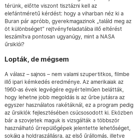
térünk, előtte viszont tisztázni kell az
elefántméretű kérdést: hogy a viharban néz ki a
Buran pár apróbb, gyerekmagazinok „találd meg az
öt különbséget” rejtvényfeladatába illő eltérést
leszámítva pontosan ugyanúgy, mint a NASA
űrsiklói?
Lopták, de mégsem
A válasz – sajnos – nem valami szupertitkos, filmbe
illő ipari kémkedés eredménye. Az amerikaiak az
1960-as évek legvégére egyértelműen belátták,
hogy lehetne jobb megoldás is az űrbe jutásra az
egyszer használatos rakétáknál, ez a program pedig
az űrsiklók fejlesztésében csúcsosodott ki. Eközben
bár a szovjetek maguk is vizsgálták a többször
használható űrrepülőgépek jelentette lehetőséget,
sokáig a holdraszállásra, az első űrállomás, illetve