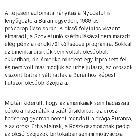
A teljesen automata irányítás a Nyugatot is
lenyűgözte a Buran egyetlen, 1988-as
próbarepülése során. A dicső folytatás viszont
elmaradt, a Szovjetunió széthullásával nem maradt
elég pénz a rendkívül költséges programra. Sokkal
az amerikai űrsiklók sem voltak olcsóbbak
akkoriban, de Amerika mindent egy lapra tett fel,
és nem volt más módjuk az űrbe jutásra, az oroszok
viszont bátran válthattak a Buranhoz képest
hatszor olcsóbb Szojuzra.
Miután kiderült, hogy az amerikaiak sem hadászati
célokra használják a saját űrsiklóikat, az orosz
hadsereg gyorsan nemet mondott a drága Buranra,
a az orosz űrhivatalnak, a Roszkoszmosznak pedig
az olcsó Szojuzok birtokában semmi motivációja