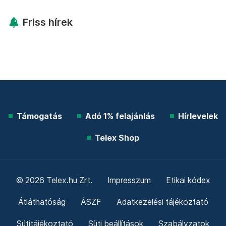
Friss hírek
Támogatás
Adó 1% felajánlás
Hírlevelek
Telex Shop
© 2026 Telex.hu Zrt.
Impresszum
Etikai kódex
Átláthatóság
ÁSZF
Adatkezelési tájékoztató
Sütitájékoztató
Süti beállítások
Szabályzatok