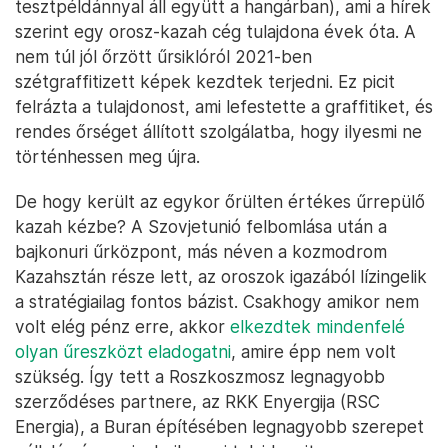
tesztpéldánnyal áll együtt a hangárban), ami a hírek
szerint egy orosz-kazah cég tulajdona évek óta. A
nem túl jól őrzött űrsiklóról 2021-ben
szétgraffitizett képek kezdtek terjedni. Ez picit
felrázta a tulajdonost, ami lefestette a graffitiket, és
rendes őrséget állított szolgálatba, hogy ilyesmi ne
történhessen meg újra.
De hogy került az egykor őrülten értékes űrrepülő
kazah kézbe? A Szovjetunió felbomlása után a
bajkonuri űrközpont, más néven a kozmodrom
Kazahsztán része lett, az oroszok igazából lízingelik
a stratégiailag fontos bázist. Csakhogy amikor nem
volt elég pénz erre, akkor
elkezdtek mindenfelé
olyan űreszközt eladogatni
, amire épp nem volt
szükség. Így tett a Roszkoszmosz legnagyobb
szerződéses partnere, az RKK Enyergija (RSC
Energia), a Buran építésében legnagyobb szerepet