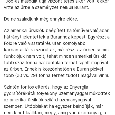
1988-as második útja viszont teljes siker volt, ekkor
vitte az űrbe a személyzet nélküli Burant.
De ne szaladjunk még ennyire előre.
Az amerikai űrsiklók beépített hajtóművei valójában
hátrányt jelentettek a Buranhoz képest. Egyrészt a
Földre való visszatérés után komolyabb
karbantartásra szorultak, másrészt az űrben semmi
funkciójuk nem volt, tehát minden amerikai űrsikló
több száz tonna haszontalan terhet cipelt magával
az űrben. Ennek is köszönhetően a Buran picivel
több (30 vs. 29) tonna terhet tudott magával vinni.
Szintén fontos eltérés, hogy az Enyergija
gyorsítórékétái folyékony üzemanyaggal működtek
az amerikai űrsiklók szilárd üzemanyagával
szemben. Utóbbiakat ha egyszer beindítják, már
nem lehet leállítani, megy, amíg van üzemanyag, a