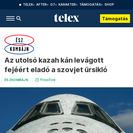
TELEX
AFTER
G7
KARAKTER
TÁMOGATÁS
SHOP
Támogatás
Az utolsó kazah kán levágott
fejéért eladó a szovjet űrsikló
frissítve
ÉSZKOMBÁJN