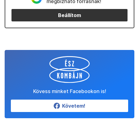
megbízható forrásnak!
Beállítom
Kövess minket Facebookon is!
Követem!