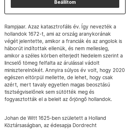
Beállítom
Rampjaar. Azaz katasztrofális év. Így nevezték a
hollandok 1672-t, ami az ország aranykorának
végét jelentette, amikor a franciák és az angolok is
háborút indítottak ellenük, és nem mellesleg,
amikor a széles körben elterjedt hiedelem szerint a
lincselő tömeg felfalta az árulással vádolt
miniszterelnökét. Annyira súlyos év volt, hogy 2020
egészen eltörpül mellette, de lehet, hogy csak
azért, mert tavaly egyetlen magas beosztású
tisztségviselőnek sem sütötték meg és
fogyasztották el a beleit az őrjöngő hollandok.
Johan de Witt 1625-ben született a Holland
Köztársaságban, az édesapja Dordrecht