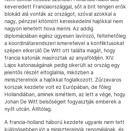
keveredett Franciaországgal, sőt a brit tengeri erők
blokád alá vonták az országot, szóval azokkal a
nagy, pénzzel kitömött kereskedelmi hajókkal nem
nagyon lehetett hova menni. Az addig
diplomáciában egész ügyesen lavírozó, feltehetőleg
a koordinátarendszeri ismereteivel a konfliktusokat
szépen elkerülő De Witt ott találta magát, hogy
francia katonák masíroztak az anyaföldjén. XIV.
Lajos katonaságának pedig sikerült az ország egy
jelentős részét elfoglalnia, miközben a
miniszterelnök a hajókkal foglalkozott. Zűrzavaros
korszak kezdete volt ez Európában, de főleg
Hollandiában, aminek ismétlem, az lett a vége, hogy
Johan De Witt belsőségeit fogyasztják emberek a
nyílt utcán. Állítólag.
A francia-holland háború kezdete ugyanis nem tett
különösebben jót a miniszterelnök renoméjának, és