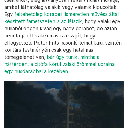
amiket láthatólag valakik vagy valamik kipucoltak.
Egy
feltehetőleg korabeli, ismeretlen művész által
készített fametszeten is az látszik
, hogy valaki egy
hullából éppen kivág egy nagy darabot, de aztán
nem tátja ott valaki más is a száját, hogy
elfogyassza. Pieter Frits hasonló tematikájú, szintén
kortárs festményén csak egy hatalmas
tömegjelenet van,
bár úgy tűnik, mintha a
háttérben, a bitófa körül valaki örömmel ugrálna
egy húsdarabbal a kezében
.