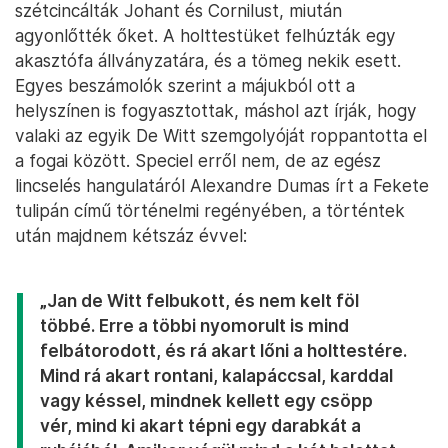
szétcincálták Johant és Cornilust, miután
agyonlőtték őket. A holttestüket felhúzták egy
akasztófa állványzatára, és a tömeg nekik esett.
Egyes beszámolók szerint a májukból ott a
helyszínen is fogyasztottak, máshol azt írják, hogy
valaki az egyik De Witt szemgolyóját roppantotta el
a fogai között. Speciel erről nem, de az egész
lincselés hangulatáról Alexandre Dumas írt a Fekete
tulipán című történelmi regényében, a történtek
után majdnem kétszáz évvel:
„Jan de Witt felbukott, és nem kelt föl
többé. Erre a többi nyomorult is mind
felbátorodott, és rá akart lőni a holttestére.
Mind rá akart rontani, kalapáccsal, karddal
vagy késsel, mindnek kellett egy csöpp
vér, mind ki akart tépni egy darabkát a