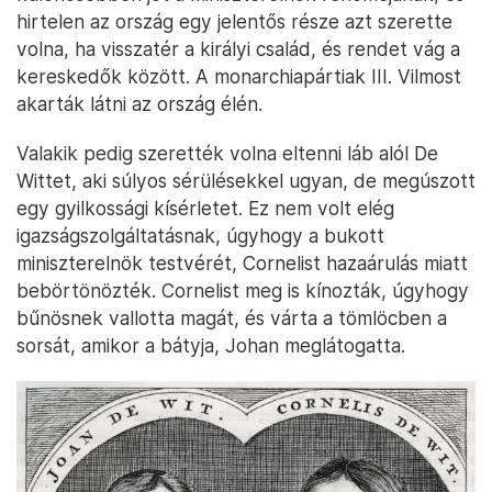
hirtelen az ország egy jelentős része azt szerette
volna, ha visszatér a királyi család, és rendet vág a
kereskedők között. A monarchiapártiak III. Vilmost
akarták látni az ország élén.
Valakik pedig szerették volna eltenni láb alól De
Wittet, aki súlyos sérülésekkel ugyan, de megúszott
egy gyilkossági kísérletet. Ez nem volt elég
igazságszolgáltatásnak, úgyhogy a bukott
miniszterelnök testvérét, Cornelist hazaárulás miatt
bebörtönözték. Cornelist meg is kínozták, úgyhogy
bűnösnek vallotta magát, és várta a tömlöcben a
sorsát, amikor a bátyja, Johan meglátogatta.