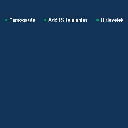
Támogatás
Adó 1% felajánlás
Hírlevelek
Telex Shop
© 2026 Telex.hu Zrt.
Impresszum
Etikai kódex
Átláthatóság
ÁSZF
Adatkezelési tájékoztató
Sütitájékoztató
Süti beállítások
Szabályzatok
Kommentelési szabályzat
Telex Sales