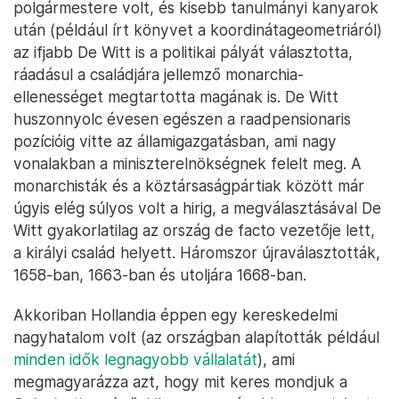
polgármestere volt, és kisebb tanulmányi kanyarok
után (például írt könyvet a koordinátageometriáról)
az ifjabb De Witt is a politikai pályát választotta,
ráadásul a családjára jellemző monarchia-
ellenességet megtartotta magának is. De Witt
huszonnyolc évesen egészen a raadpensionaris
pozícióig vitte az államigazgatásban, ami nagy
vonalakban a miniszterelnökségnek felelt meg. A
monarchisták és a köztársaságpártiak között már
úgyis elég súlyos volt a hirig, a megválasztásával De
Witt gyakorlatilag az ország de facto vezetője lett,
a királyi család helyett. Háromszor újraválasztották,
1658-ban, 1663-ban és utoljára 1668-ban.
Akkoriban Hollandia éppen egy kereskedelmi
nagyhatalom volt (az országban alapították például
minden idők legnagyobb vállalatát
), ami
megmagyarázza azt, hogy mit keres mondjuk a