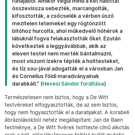
ruhájából. Amikor végül mind a két halottat
összevissza sebezték, marcangolták,
kifosztották, a csőcselék a vérben úszó
mezítelen tetemeket egy rögtönzött
bitóhoz hurcolta, ahol műkedvelő hóhérok a
lábuknál fogva felakasztották őket. Ezután
következtek a leggyávábbak, akik az
eleven testet nem merték bántalmazni,
most viszont ízekre tépték a holttesteket,
és tíz sou-jával adogatták el a városban Jan
és Cornelius földi maradványainak
darabkáit.” (
Hevesi Sándor fordítása
)
Természetesen nem biztos, hogy a De Witt
testvéreket elfogyasztották, de az sem biztos,
hogy nem fogyasztották el a darabjaikat. A korabeli
ábrázolásokból nehéz megállapítani: Jan de Baen
festménye, a De Witt fivérek holtteste című alkotás
csak a két, elég látványosan feltárt hullát mutatja,