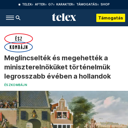
TELEX
AFTER
G7
KARAKTER
TÁMOGATÁS
SHOP
Támogatás
Meglincselték és megehették a
miniszterelnöküket történelmük
legrosszabb évében a hollandok
ÉSZKOMBÁJN