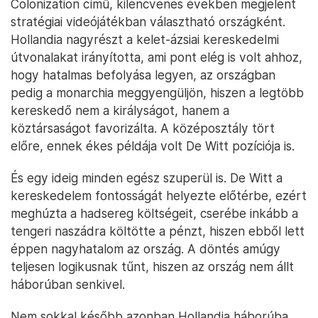
Colonization című, kilencvenes években megjelent
stratégiai videójátékban választható országként.
Hollandia nagyrészt a kelet-ázsiai kereskedelmi
útvonalakat irányította, ami pont elég is volt ahhoz,
hogy hatalmas befolyása legyen, az országban
pedig a monarchia meggyengüljön, hiszen a legtöbb
kereskedő nem a királyságot, hanem a
köztársaságot favorizálta. A középosztály tört
előre, ennek ékes példája volt De Witt pozíciója is.
És egy ideig minden egész szuperül is. De Witt a
kereskedelem fontosságát helyezte előtérbe, ezért
meghúzta a hadsereg költségeit, cserébe inkább a
tengeri naszádra költötte a pénzt, hiszen ebből lett
éppen nagyhatalom az ország. A döntés amúgy
teljesen logikusnak tűnt, hiszen az ország nem állt
háborúban senkivel.
Nem sokkal később azonban Hollandia háborúba