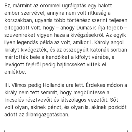
Ez, mármint az örömmel ugrálgatás egy halott
ember szervével, annyira nem volt ritkaság a
korszakban, ugyanis több történész szerint teljesen
elfogadott volt, hogy – ahogy Dumas is írja feljebb –
szuveníreket vigyen haza a kivégzésekről. Az egyik
ilyen legendás példa az volt, amikor I. Károly angol
királyt kivégezték, és az összegyűlt katonák sorban
mártották bele a kendőiket a kifolyt vérébe, a
levágott fejéről pedig hajtincseket vittek el
emlékbe.
III. Vilmos pedig Hollandia ura lett. Érdekes módon a
király nem tett semmit, hogy megbüntesse a
lincselés résztvevőit és látszólagos vezetőit. Sőt
volt olyan, akinek pénzt, és olyan is, akinek pozíciót
adott az államigazgatásban.