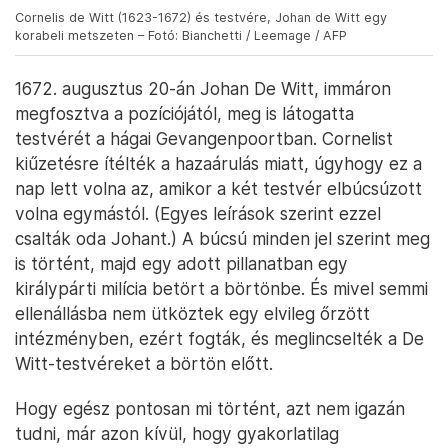
Cornelis de Witt (1623-1672) és testvére, Johan de Witt egy
korabeli metszeten – Fotó: Bianchetti / Leemage / AFP
1672. augusztus 20-án Johan De Witt, immáron
megfosztva a pozíciójától, meg is látogatta
testvérét a hágai Gevangenpoortban. Cornelist
kiűzetésre ítélték a hazaárulás miatt, úgyhogy ez a
nap lett volna az, amikor a két testvér elbúcsúzott
volna egymástól. (Egyes leírások szerint ezzel
csalták oda Johant.) A búcsú minden jel szerint meg
is történt, majd egy adott pillanatban egy
királypárti milícia betört a börtönbe. És mivel semmi
ellenállásba nem ütköztek egy elvileg őrzött
intézményben, ezért fogták, és meglincselték a De
Witt-testvéreket a börtön előtt.
Hogy egész pontosan mi történt, azt nem igazán
tudni, már azon kívül, hogy gyakorlatilag