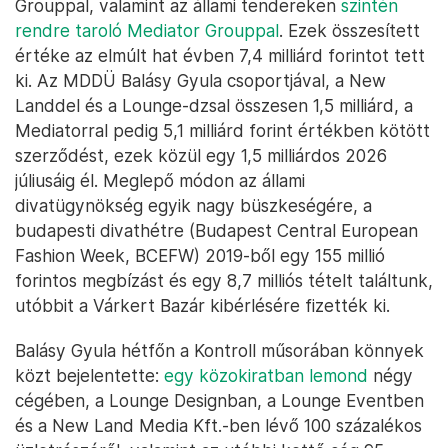
Grouppal, valamint az állami tendereken
szintén
rendre taroló Mediator Grouppal
. Ezek összesített
értéke az elmúlt hat évben 7,4 milliárd forintot tett
ki. Az MDDÜ Balásy Gyula csoportjával, a New
Landdel és a Lounge-dzsal összesen 1,5 milliárd, a
Mediatorral pedig 5,1 milliárd forint értékben kötött
szerződést, ezek közül egy 1,5 milliárdos 2026
júliusáig él. Meglepő módon az állami
divatügynökség egyik nagy büszkeségére, a
budapesti divathétre (Budapest Central European
Fashion Week, BCEFW) 2019-ből egy 155 millió
forintos megbízást és egy 8,7 milliós tételt találtunk,
utóbbit a Várkert Bazár kibérlésére fizették ki.
Balásy Gyula hétfőn a Kontroll műsorában könnyek
közt bejelentette:
egy közokiratban lemond
négy
cégében, a Lounge Designban, a Lounge Eventben
és a New Land Media Kft.-ben lévő 100 százalékos