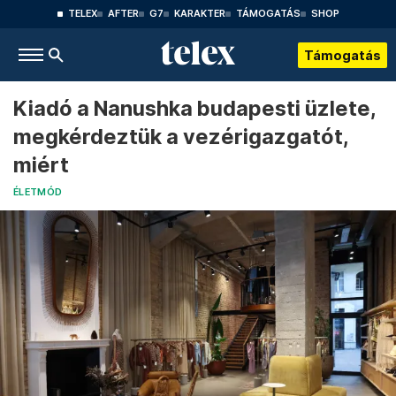
TELEX
AFTER
G7
KARAKTER
TÁMOGATÁS
SHOP
Támogatás
Kiadó a Nanushka budapesti üzlete,
megkérdeztük a vezérigazgatót,
miért
ÉLETMÓD