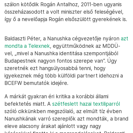
szálon kötődik Rogán Antalhoz, 2011-ben ugyanis
összeházasodott a volt miniszter első feleségével,
így ő a nevelőapja Rogán elsőszülött gyerekének is.
Baldaszti Péter, a Nanushka cégvezetője nyáron
azt
mondta a Telexnek
, együttműködnek az MDDÜ-
vel, „mivel a Nanushka identitása szempontjából
Budapestnek nagyon fontos szerepe van”. Úgy
szeretnék ezt hangsúlyosabbá tenni, hogy
igyekeznek még több külföldi partnert idehozni a
BCEFW bemutatók idejére.
A márkát gyakran éri kritika a korábbi állami
befektetés miatt. A
szétfeslett hazai textiliparról
szóló cikkünkben megszólaló, az elmúlt tíz évben
Nanushkának varró szereplők azt mondták, a brand
eleve alacsony árakat ajánlott vagy nagy