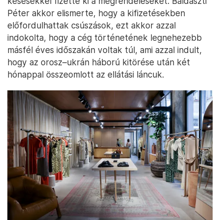
késésekkel fizette ki a megrendeléseket. Baldaszti
Péter akkor elismerte, hogy a kifizetésekben
előfordulhattak csúszások, ezt akkor azzal
indokolta, hogy a cég történetének legnehezebb
másfél éves időszakán voltak túl, ami azzal indult,
hogy az orosz–ukrán háború kitörése után két
hónappal összeomlott az ellátási láncuk.