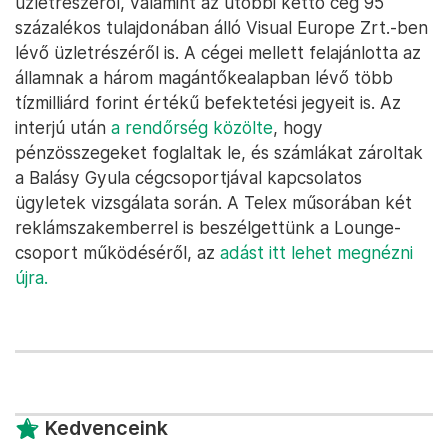
üzletrészéről, valamint az utóbbi kettő cég 95
százalékos tulajdonában álló Visual Europe Zrt.-ben
lévő üzletrészéről is. A cégei mellett felajánlotta az
államnak a három magántőkealapban lévő több
tízmilliárd forint értékű befektetési jegyeit is. Az
interjú után
a rendőrség közölte
, hogy
pénzösszegeket foglaltak le, és számlákat zároltak
a Balásy Gyula cégcsoportjával kapcsolatos
ügyletek vizsgálata során. A Telex műsorában két
reklámszakemberrel is beszélgettünk a Lounge-
csoport működéséről, az
adást itt lehet megnézni
újra.
Kedvenceink