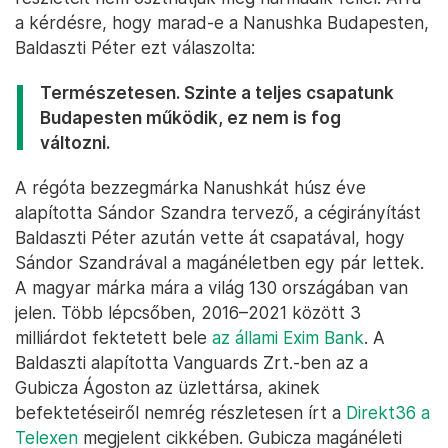
a kérdésre, hogy marad-e a Nanushka Budapesten,
Baldaszti Péter ezt válaszolta:
Természetesen. Szinte a teljes csapatunk
Budapesten működik, ez nem is fog
változni.
A régóta bezzegmárka Nanushkát húsz éve
alapította Sándor Szandra tervező, a cégirányítást
Baldaszti Péter azután vette át csapatával, hogy
Sándor Szandrával a magánéletben egy pár lettek.
A magyar márka mára a világ 130 országában van
jelen. Több lépcsőben, 2016–2021 között 3
milliárdot fektetett bele
az állami Exim Bank
. A
Baldaszti alapította Vanguards Zrt.-ben az a
Gubicza Ágoston az üzlettársa, akinek
befektetéseiről nemrég részletesen írt a
Direkt36 a
Telexen
megjelent cikkében. Gubicza magánéleti