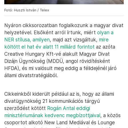
Fotó: Huszti István / Telex
Nyáron cikksorozatban foglalkozunk a magyar divat
helyzetével. Elsőként arról írtunk, miért
olyan a
NER stílusa, amilyen
, majd azt vizsgáltuk,
mire
költött el hat év alatt 11 milliárd forintot
az azóta
Creative Hungary Kft-vé alakult Magyar Divat
Dizájn Ügynökség (MDDÜ, angol rövidítésként
HFDA), és mi valósult meg eddig a félidejénél járó
állami divatstratégiából.
Cikkeinkből kiderült például az is, hogy az állami
divatügynökség 21 kommunikációs tárgyú
szerződést kötött
Rogán Antal eddigi
minisztériumának kedvenc megbízottjaival
, a közös
csoportot alkotó New Land Mediával és Lounge