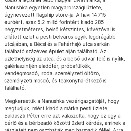
kiadó a legismertebb magyar divatmárka, a
Nanushka egyetlen magyarországi üzlete,
úgynevezett flagship store-ja. A havi 14 715
euróért, azaz 5,2 millió forintért kiadó 285
négyzetméteres, belső kétszintes, kávézóval is
ellátott üzlet a pesti belváros egyik legdrágább
utcájában, a Bécsi és a Fehérhajó utca sarkán
található százéves épület alján található. Az
üzlethelyiség az utca, és a belső udvar felé is nyílik,
galériaszintjén eladótér, próbafülkék,
vendégmosdó, iroda, személyzeti öltöző,
személyzeti mosdó, és teakonyha-étkező is
található.
Megkerestük a Nanushka vezérigazgatóját, hogy
megtudjuk, miért kiadó a márka pesti üzlete,
Baldaszti Péter erre azt válaszolta, hogy ez egy a
bérlő és a bérbeadó közötti üzleti kérdés, aminek a
részleteit nem oszthatják meg harmadik féllel. Arra