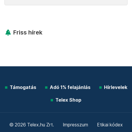
Friss hírek
Támogatás
Adó 1% felajánlás
Hírlevelek
Telex Shop
© 2026 Telex.hu Zrt.
Impresszum
Etikai kódex