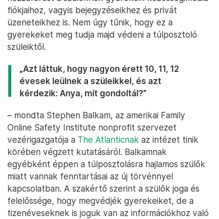
fiókjaihoz, vagyis bejegyzéseikhez és privát
üzeneteikhez is. Nem úgy tűnik, hogy ez a
gyerekeket meg tudja majd védeni a túlposztoló
szüleiktől.
„Azt láttuk, hogy nagyon érett 10, 11, 12
évesek leülnek a szüleikkel, és azt
kérdezik: Anya, mit gondoltál?”
– mondta Stephen Balkam, az amerikai Family
Online Safety Institute nonprofit szervezet
vezérigazgatója a
The Atlanticnak
az intézet tinik
körében végzett kutatásáról. Balkamnak
egyébként éppen a túlposztolásra hajlamos szülők
miatt vannak fenntartásai az új törvénnyel
kapcsolatban. A szakértő szerint a szülők joga és
felelőssége, hogy megvédjék gyerekeiket, de a
tizenéveseknek is joguk van az információkhoz való