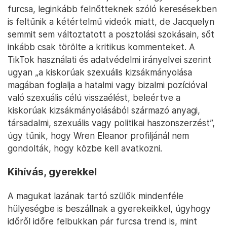
furcsa, leginkább felnőtteknek szóló keresésekben
is feltűnik a kétértelmű videók miatt, de Jacquelyn
semmit sem változtatott a posztolási szokásain, sőt
inkább csak törölte a kritikus kommenteket. A
TikTok használati és adatvédelmi irányelvei szerint
ugyan „a kiskorúak szexuális kizsákmányolása
magában foglalja a hatalmi vagy bizalmi pozícióval
való szexuális célú visszaélést, beleértve a
kiskorúak kizsákmányolásából származó anyagi,
társadalmi, szexuális vagy politikai haszonszerzést”,
úgy tűnik, hogy Wren Eleanor profiljánál nem
gondolták, hogy közbe kell avatkozni.
Kihívás, gyerekkel
A magukat lazának tartó szülők mindenféle
hülyeségbe is beszállnak a gyerekeikkel, úgyhogy
időről időre felbukkan pár furcsa trend is, mint