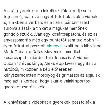
A saját gyerekeiket cinkelő szülők trendje sem
teljesen új, pár éve nagyot futottak azok a videók
is, amikben a verbális és a fizikai bántalmazást
súrolva alázták a tiniket a magukat menőnek
gondoló szülők. „Van egy kosárcsapatom, és ez az
anyaszomorító még egy büntetőt sem tud dobni” –
ilyen felirattal posztolt
videóval
szállt be a kihívásba
Mark Cuban, a Dallas Mavericks amerikai
kosárcsapat milliárdos tulajdonosa is. A videón
Cuban 17 éves lánya, Alexis épp kivesz egy italt a
hűtőből, miközben a kép előterében
kényszeredetten mosolyog és grimaszol az apja, aki
még azt is kérdezi, hogy akar-e valaki sportos
gyereket cserélni vele.
A kihívásban a videókat a gyerekek posztolták a