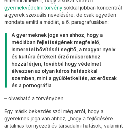
elmenni amellett, hogy a sokat vitatott
gyermekvédelmi törvény
sokkal jobban koncentrál
a gyerek szexuális nevelésére, de csak egyetlen
mondata említi a médiát, a 6. paragrafusában:
A gyermeknek joga van ahhoz, hogy a
médiában fejlettségének megfelelő,
ismeretei bővítését segítő, a magyar nyelv
és kultúra értékeit őrző műsorokhoz
hozzáférjen, továbbá hogy védelmet
élvezzen az olyan káros hatásokkal
szemben, mint a gyűlöletkeltés, az erőszak
és a pornográfia
– olvasható a törvényben.
Egy másik bekezdés szól még arról, hogy a
gyereknek joga van ahhoz, „hogy a fejlődésére
ártalmas környezeti és társadalmi hatások, valamint