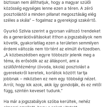
biztosan nem állíthatjuk, hogy a magyar szülői
közösség egységes lenne ezen a téren. A zéró
posztolástól a minden pillanat megosztásáig elég
széles a skála” – fogalmaz a gyerekjogi szakértő.
Gyurkó Szilvia szerint a gyorsan változó trendeket
és a generációváltásokat itthon a jogszabályok nem
követik, gyakorlatilag ezen a területen semmilyen
érdemi változás nem történt az elmúlt évtizedben.
„A közbeszédben egyre többször jelenik meg a
téma, és erősödik az az álláspont, ami a
szülői/intézményi (óvoda, iskola) posztolást a
gyerekekről keretek, korlátok között tartja
jobbnak – miközben ez nem egy többségi nézet.
Arról, hogy kik azok, akik így gondolják, és ez mitől
függ, szintén keveset tudunk.”
Ha már a jogszabályok szóba kerültek, nehéz