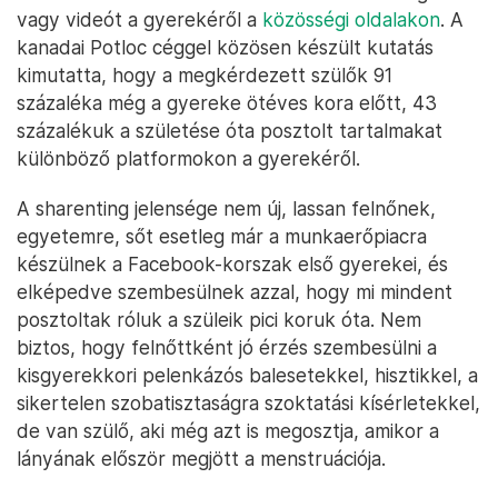
vagy videót a gyerekéről a
közösségi oldalakon
. A
kanadai Potloc céggel közösen készült kutatás
kimutatta, hogy a megkérdezett szülők 91
százaléka még a gyereke ötéves kora előtt, 43
százalékuk a születése óta posztolt tartalmakat
különböző platformokon a gyerekéről.
A sharenting jelensége nem új, lassan felnőnek,
egyetemre, sőt esetleg már a munkaerőpiacra
készülnek a Facebook-korszak első gyerekei, és
elképedve szembesülnek azzal, hogy mi mindent
posztoltak róluk a szüleik pici koruk óta. Nem
biztos, hogy felnőttként jó érzés szembesülni a
kisgyerekkori pelenkázós balesetekkel, hisztikkel, a
sikertelen szobatisztaságra szoktatási kísérletekkel,
de van szülő, aki még azt is megosztja, amikor a
lányának először megjött a menstruációja.