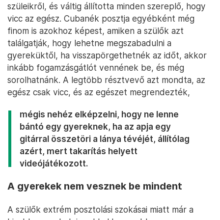
szüleikről, és váltig állította minden szereplő, hogy
vicc az egész. Cubanék posztja egyébként még
finom is azokhoz képest, amiken a szülők azt
találgatják, hogy lehetne megszabadulni a
gyereküktől, ha visszapörgethetnék az időt, akkor
inkább fogamzásgátlót vennének be, és még
sorolhatnánk. A legtöbb résztvevő azt mondta, az
egész csak vicc, és az egészet megrendezték,
mégis nehéz elképzelni, hogy ne lenne
bántó egy gyereknek, ha az apja egy
gitárral összetöri a lánya tévéjét, állítólag
azért, mert takarítás helyett
videójátékozott.
A gyerekek nem vesznek be mindent
A szülők extrém posztolási szokásai miatt már a