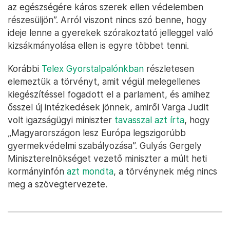
az egészségére káros szerek ellen védelemben
részesüljön”. Arról viszont nincs szó benne, hogy
ideje lenne a gyerekek szórakoztató jelleggel való
kizsákmányolása ellen is egyre többet tenni.
Korábbi
Telex Gyorstalpalónkban
részletesen
elemeztük a törvényt, amit végül melegellenes
kiegészítéssel fogadott el a parlament, és amihez
ősszel új intézkedések jönnek, amiről Varga Judit
volt igazságügyi miniszter
tavasszal azt írta
, hogy
„Magyarországon lesz Európa legszigorúbb
gyermekvédelmi szabályozása”. Gulyás Gergely
Miniszterelnökséget vezető miniszter a múlt heti
kormányinfón
azt mondta
, a törvénynek még nincs
meg a szövegtervezete.