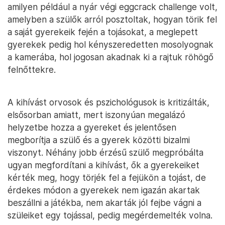
amilyen például a nyár végi eggcrack challenge volt,
amelyben a szülők arról posztoltak, hogyan törik fel
a saját gyerekeik fején a tojásokat, a meglepett
gyerekek pedig hol kényszeredetten mosolyognak
a kamerába, hol jogosan akadnak ki a rajtuk röhögő
felnőttekre.
A kihívást orvosok és pszichológusok is kritizálták,
elsősorban amiatt, mert iszonyúan megalázó
helyzetbe hozza a gyereket és jelentősen
megborítja a szülő és a gyerek közötti bizalmi
viszonyt. Néhány jobb érzésű szülő megpróbálta
ugyan megfordítani a kihívást, ők a gyerekeiket
kérték meg, hogy törjék fel a fejükön a tojást, de
érdekes módon a gyerekek nem igazán akartak
beszállni a játékba, nem akarták jól fejbe vágni a
szüleiket egy tojással, pedig megérdemelték volna.