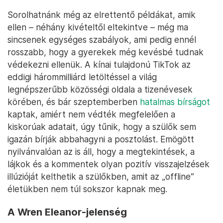
Sorolhatnánk még az elrettentő példákat, amik
ellen – néhány kivételtől eltekintve – még ma
sincsenek egységes szabályok, ami pedig ennél
rosszabb, hogy a gyerekek még kevésbé tudnak
védekezni ellenük. A kínai tulajdonú TikTok az
eddigi hárommilliárd letöltéssel a világ
legnépszerűbb közösségi oldala a tizenévesek
körében, és bár szeptemberben
hatalmas bírságot
kaptak, amiért nem védték megfelelően a
kiskorúak adatait, úgy tűnik, hogy a szülők sem
igazán bírják abbahagyni a posztolást. Emögött
nyilvánvalóan az is áll, hogy a megtekintések, a
lájkok és a kommentek olyan pozitív visszajelzések
illúzióját kelthetik a szülőkben, amit az „offline”
életükben nem túl sokszor kapnak meg.
A Wren Eleanor-jelenség