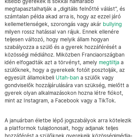
kisebb gyerekek is sokkal hamarabb
megtapasztalhatják a „digitális felnőtté válást”, és
számtalan példa akad arra is, hogy az ezzel járó
kellemetlenségek, szorongás vagy akár
bullying
milyen rossz hatással van rájuk. Ennek ellenére
teljesen változó, hogy melyik állam hogyan
szabályozza a szülő és a gyerek hozzáférését a
közösségi médiához. Miközben Franciaországban
idén elfogadták azt a törvényt, amely
megtiltja
a
szülőknek, hogy a gyerekeik fotóit posztolják, az
egyesült államokbeli
Utah-ban
a szülők vagy
gondviselők hozzájárulására van szükség, mielőtt a
gyerek olyan alkalmazásokon hozna létre fiókot,
mint az Instagram, a Facebook vagy a TikTok.
A januárban életbe lépő jogszabályok arra kötelezik
a platformok tulajdonosait, hogy adjanak teljes
hozzáférést a szülőknek gyerekeik közösségimédia-