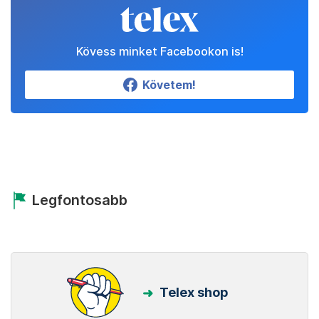
Kövess minket Facebookon is!
Követem!
Legfontosabb
Telex shop