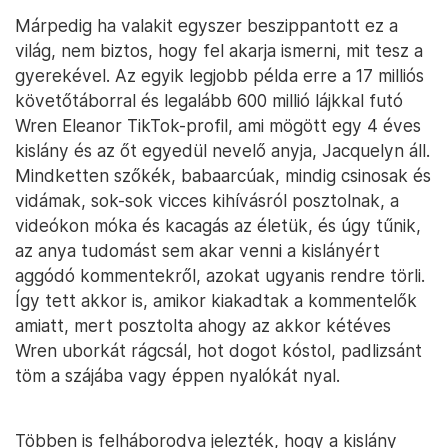
Márpedig ha valakit egyszer beszippantott ez a
világ, nem biztos, hogy fel akarja ismerni, mit tesz a
gyerekével. Az egyik legjobb példa erre a 17 milliós
követőtáborral és legalább 600 millió lájkkal futó
Wren Eleanor TikTok-profil, ami mögött egy 4 éves
kislány és az őt egyedül nevelő anyja, Jacquelyn áll.
Mindketten szőkék, babaarcúak, mindig csinosak és
vidámak, sok-sok vicces kihívásról posztolnak, a
videókon móka és kacagás az életük, és úgy tűnik,
az anya tudomást sem akar venni a kislányért
aggódó kommentekről, azokat ugyanis rendre törli.
Így tett akkor is, amikor kiakadtak a kommentelők
amiatt, mert posztolta ahogy az akkor kétéves
Wren uborkát rágcsál, hot dogot kóstol, padlizsánt
töm a szájába vagy éppen nyalókát nyal.
Többen is felháborodva jelezték, hogy a kislány