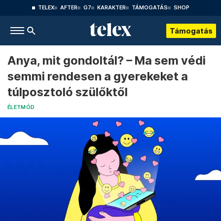
TELEX
AFTER
G7
KARAKTER
TÁMOGATÁS
SHOP
Támogatás
Anya, mit gondoltál? – Ma sem védi
semmi rendesen a gyerekeket a
túlposztoló szülőktől
ÉLETMÓD