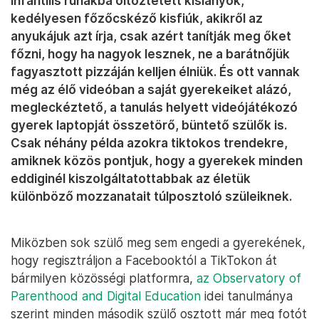
infantilis ruhákba öltöztetett kislányok,
kedélyesen főzőcskéző kisfiúk, akikről az
anyukájuk azt írja, csak azért tanítják meg őket
főzni, hogy ha nagyok lesznek, ne a barátnőjük
fagyasztott pizzáján kelljen élniük. És ott vannak
még az élő videóban a saját gyerekeiket alázó,
megleckéztető, a tanulás helyett videójátékozó
gyerek laptopját összetörő, büntető szülők is.
Csak néhány példa azokra tiktokos trendekre,
amiknek közös pontjuk, hogy a gyerekek minden
eddiginél kiszolgáltatottabbak az életük
különböző mozzanatait túlposztoló szüleiknek.
Miközben sok szülő meg sem engedi a gyerekének,
hogy regisztráljon a Facebooktól a TikTokon át
bármilyen közösségi platformra,
az Observatory of
Parenthood and Digital Education
idei tanulmánya
szerint minden második szülő osztott már meg fotót