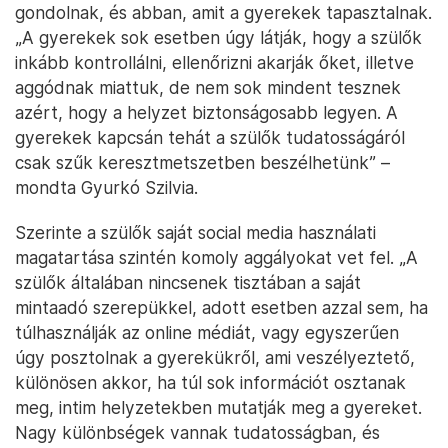
gondolnak, és abban, amit a gyerekek tapasztalnak.
„A gyerekek sok esetben úgy látják, hogy a szülők
inkább kontrollálni, ellenőrizni akarják őket, illetve
aggódnak miattuk, de nem sok mindent tesznek
azért, hogy a helyzet biztonságosabb legyen. A
gyerekek kapcsán tehát a szülők tudatosságáról
csak szűk keresztmetszetben beszélhetünk” –
mondta Gyurkó Szilvia.
Szerinte a szülők saját social media használati
magatartása szintén komoly aggályokat vet fel. „A
szülők általában nincsenek tisztában a saját
mintaadó szerepükkel, adott esetben azzal sem, ha
túlhasználják az online médiát, vagy egyszerűen
úgy posztolnak a gyerekükről, ami veszélyeztető,
különösen akkor, ha túl sok információt osztanak
meg, intim helyzetekben mutatják meg a gyereket.
Nagy különbségek vannak tudatosságban, és