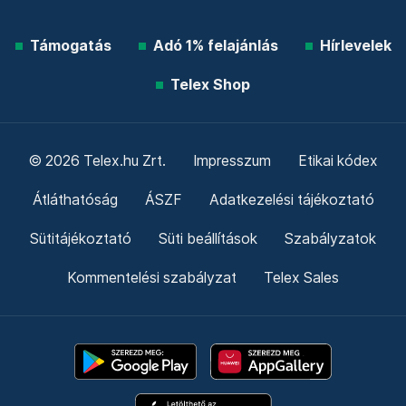
Támogatás
Adó 1% felajánlás
Hírlevelek
Telex Shop
© 2026 Telex.hu Zrt.
Impresszum
Etikai kódex
Átláthatóság
ÁSZF
Adatkezelési tájékoztató
Sütitájékoztató
Süti beállítások
Szabályzatok
Kommentelési szabályzat
Telex Sales