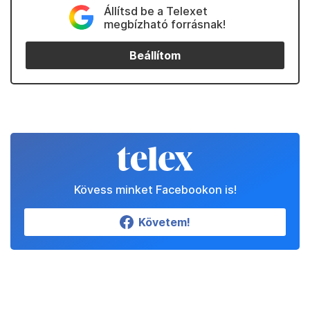
Állítsd be a Telexet
megbízható forrásnak!
Beállítom
Kövess minket Facebookon is!
Követem!