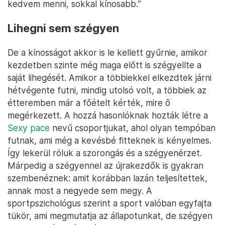
kedvem menni, sokkal kínosabb.”
Lihegni sem szégyen
De a kínosságot akkor is le kellett gyűrnie, amikor
kezdetben szinte még maga előtt is szégyellte a
saját lihegését. Amikor a többiekkel elkezdtek járni
hétvégente futni, mindig utolsó volt, a többiek az
étteremben már a főételt kérték, mire ő
megérkezett. A hozzá hasonlóknak hozták létre a
Sexy pace
nevű csoportjukat, ahol olyan tempóban
futnak, ami még a kevésbé fitteknek is kényelmes.
Így lekerül róluk a szorongás és a szégyenérzet.
Márpedig a szégyennel az újrakezdők is gyakran
szembenéznek: amit korábban lazán teljesítettek,
annak most a negyede sem megy. A
sportpszichológus szerint a sport valóban egyfajta
tükör, ami megmutatja az állapotunkat, de szégyen