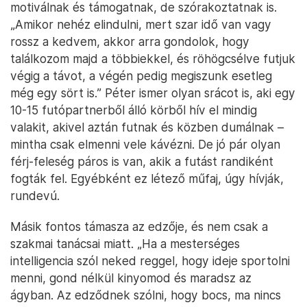
motiválnak és támogatnak, de szórakoztatnak is.
„Amikor nehéz elindulni, mert szar idő van vagy
rossz a kedvem, akkor arra gondolok, hogy
találkozom majd a többiekkel, és röhögcsélve futjuk
végig a távot, a végén pedig megiszunk esetleg
még egy sört is.” Péter ismer olyan srácot is, aki egy
10-15 futópartnerből álló körből hív el mindig
valakit, akivel aztán futnak és közben dumálnak –
mintha csak elmenni vele kávézni. De jó pár olyan
férj-feleség páros is van, akik a futást randiként
fogták fel. Egyébként ez létező műfaj, úgy hívják,
rundevú.
Másik fontos támasza az edzője, és nem csak a
szakmai tanácsai miatt. „Ha a mesterséges
intelligencia szól neked reggel, hogy ideje sportolni
menni, gond nélkül kinyomod és maradsz az
ágyban. Az edződnek szólni, hogy bocs, ma nincs