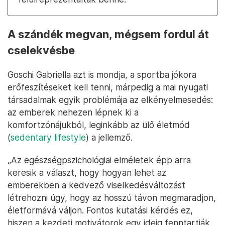
A szándék megvan, mégsem fordul át
cselekvésbe
Goschi Gabriella azt is mondja, a sportba jókora
erőfeszítéseket kell tenni, márpedig a mai nyugati
társadalmak egyik problémája az elkényelmesedés:
az emberek nehezen lépnek ki a
komfortzónájukból, leginkább az ülő életmód
(
sedentary lifestyle
) a jellemző.
„Az egészségpszichológiai elméletek épp arra
keresik a választ, hogy hogyan lehet az
emberekben a kedvező viselkedésváltozást
létrehozni úgy, hogy az hosszú távon megmaradjon,
életformává váljon. Fontos kutatási kérdés ez,
hiszen a kezdeti motivátorok egy ideig fenntartják