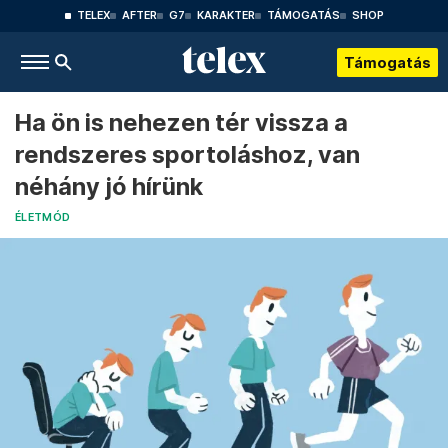
TELEX
AFTER
G7
KARAKTER
TÁMOGATÁS
SHOP
Támogatás
Ha ön is nehezen tér vissza a
rendszeres sportoláshoz, van
néhány jó hírünk
ÉLETMÓD