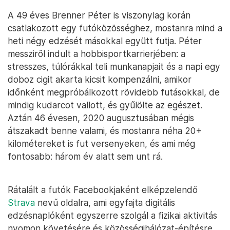
A 49 éves Brenner Péter is viszonylag korán
csatlakozott egy futóközösséghez, mostanra mind a
heti négy edzését másokkal együtt futja. Péter
messziről indult a hobbisportkarrierjében: a
stresszes, túlórákkal teli munkanapjait és a napi egy
doboz cigit akarta kicsit kompenzálni, amikor
időnként megpróbálkozott rövidebb futásokkal, de
mindig kudarcot vallott, és gyűlölte az egészet.
Aztán 46 évesen, 2020 augusztusában mégis
átszakadt benne valami, és mostanra néha 20+
kilométereket is fut versenyeken, és ami még
fontosabb: három év alatt sem unt rá.
Rátalált a futók Facebookjaként elképzelendő
Strava
nevű oldalra, ami egyfajta digitális
edzésnaplóként egyszerre szolgál a fizikai aktivitás
nyomon követésére és közösségihálózat-építésre.