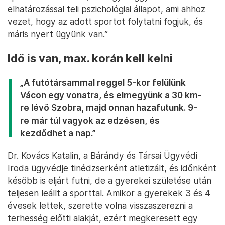
elhatározással teli pszichológiai állapot, ami ahhoz
vezet, hogy az adott sportot folytatni fogjuk, és
máris nyert ügyünk van.”
Idő is van, max. korán kell kelni
„A futótársammal reggel 5-kor felülünk
Vácon egy vonatra, és elmegyünk a 30 km-
re lévő Szobra, majd onnan hazafutunk. 9-
re már túl vagyok az edzésen, és
kezdődhet a nap.”
Dr. Kovács Katalin, a Bárándy és Társai Ügyvédi
Iroda ügyvédje tinédzserként atletizált, és időnként
később is eljárt futni, de a gyerekei születése után
teljesen leállt a sporttal. Amikor a gyerekek 3 és 4
évesek lettek, szerette volna visszaszerezni a
terhesség előtti alakját, ezért megkeresett egy