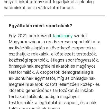
helyett inkább tényként fogadjuk el a jelenlegi
határainkat, amin változtatni tudunk.
Egyáltalán miért sportolunk?
Egy 2021-ben készült
tanulmány
szerint
Magyarországon a rendszeresen sportolókat a
motivációik alapján a következő csoportokra
oszthatjuk: relaxálók, elkötelezett testedzők,
közösségi sportolók, átlagos sportfogyasztók,
önmaguknak megfelelni akarók és magányos
testformálók. A csoportok demográfiailag is
elkülönülnek egymástól, míg az önmaguknak
megfelelni akarók között jellemzően közép- és
idősebb generációhoz tartozókat és inkább
férfiakat találunk, addig a magányos
testformálók a legfiatalabb csoport, és a nők
felülreprezentáltak benne.