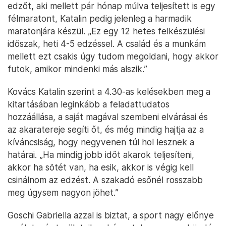
edzőt, aki mellett pár hónap múlva teljesített is egy
félmaratont, Katalin pedig jelenleg a harmadik
maratonjára készül. „Ez egy 12 hetes felkészülési
időszak, heti 4-5 edzéssel. A család és a munkám
mellett ezt csakis úgy tudom megoldani, hogy akkor
futok, amikor mindenki más alszik.”
Kovács Katalin szerint a 4.30-as kelésekben meg a
kitartásában leginkább a feladattudatos
hozzáállása, a saját magával szembeni elvárásai és
az akaratereje segíti őt, és még mindig hajtja az a
kíváncsiság, hogy negyvenen túl hol lesznek a
határai. „Ha mindig jobb időt akarok teljesíteni,
akkor ha sötét van, ha esik, akkor is végig kell
csinálnom az edzést. A szakadó esőnél rosszabb
meg úgysem nagyon jöhet.”
Goschi Gabriella azzal is biztat, a sport nagy előnye