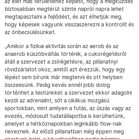
az élet más területeihez képest, hogy a megküzdés
biztosabban megtérül: szinte napról napra lehet
megtapasztalni a fejlődést, és azt élhetjük meg,
hogy képesek vagyunk visszaszerezni a kontrollt és
az önbecsülésünket.
„Amikor a fizikai aktivitás során az aerob és az
anaerob küszöbváltás történik, a cukorégetésről
átáll a szervezet a zsírégetésre, az pillanatnyi
rövidzárlatot okoz, amitől azt érezzük, hogy egy
lépést sem bírunk már megtenni és ott helyben
összeesünk. Pedig kevés ennél jobb dolog
történhet a testünkkel: a szervezet ekkor adagolni
kezdi az adrenalint, sőt a ciklikus mozgású
sportokban, mint amilyen a futás, az úszás vagy az
evezés, módosult tudatállapotba is kerülhetünk,
amelyet a hétköznapokban leginkább flow-nak
neveznek. Az előző pillanatban még éppen meg