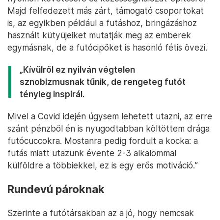
Majd felfedezett más zárt, támogató csoportokat
is, az egyikben például a futáshoz, bringázáshoz
használt kütyüjeiket mutatják meg az emberek
egymásnak, de a futócipőket is hasonló fétis övezi.
„Kívülről ez nyilván végtelen
sznobizmusnak tűnik, de rengeteg futót
tényleg inspirál.
Mivel a Covid idején úgysem lehetett utazni, az erre
szánt pénzből én is nyugodtabban költöttem drága
futócuccokra. Mostanra pedig fordult a kocka: a
futás miatt utazunk évente 2-3 alkalommal
külföldre a többiekkel, ez is egy erős motiváció.”
Rundevú pároknak
Szerinte a futótársakban az a jó, hogy nemcsak