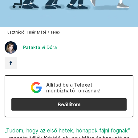
Illusztráció: Fillér Máté / Telex
Patakfalvi Dóra
Állítsd be a Telexet
megbízható forrásnak!
Beállítom
„Tudom, hogy az első hetek, hónapok fájni fognak”