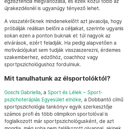
egzisztencia megváltozása, és ezek közül több az
újrakezdésnél is ugyanúgy tényező lehet.
A visszatérőknek mindenekelőtt azt javasolja, hogy
próbálják reálisan belőni a céljaikat, szerinte ugyanis
sokan ezen a ponton buknak el: túl nagyok az
elvárások, ezért feladják. Ha pedig alapvetően a
motivációjukat sem tudják visszaszerezni, érdemes
szakemberhez, edzőhöz, coachhoz vagy
sportpszichológushoz fordulniuk.
Mit tanulhatunk az élsportolóktól?
Goschi Gabriella
, a
Sport és Lélek – Sport-
pszichoterápiás Egyesület elnöke
, a Dobbantó című
sportpszichológia tankönyv egyik szerkesztője
számos profi és több olimpikon sportolóval is
foglalkozott már sportpszichológusként, de azt
mondja, még soha nem találkozott olyannal, akinek