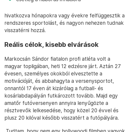
hivatkozva hónapokra vagy évekre felfüggesztik a
rendszeres sportolást, és nagyon nehezen tudnak
visszatérni hozzá.
Reális célok, kisebb elvárások
Markocsán Sándor fiatalon profi atléta volt a
magyar topligában, heti 12 edzésre járt. Aztán 27
évesen, személyes okokból elvesztette a
motivációját, és abbahagyta a versenysportot,
onnantól 17 éven át kizárólag a futball- és
kosárlabdapályán futkározott tovább. Majd egy
amatőr futóversenyen annyira lenyűgözte a
résztvevők lelkesedése, hogy közel 20 évvel és
plusz 20 kilóval később visszatért a futópályára.
„Tudtam, hogy nem egy hollywoodi filmben vagyok,