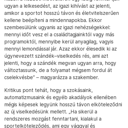
ugyan a lelkesedést, az igazi kihívást az jelenti,
amikor a sportot hosszú távon és életvitelszerűen
kellene beépíteni a mindennapokba. Ekkor
szembesülünk ugyanis az igazi nehézségekkel:
mennyi időt vesz el a családtagjainktól vagy más
programoktól, mennyibe kerül anyagilag, vagyis
mennyi lemondással jár. Azaz ekkor élesedik ki az
úgynevezett szándék–viselkedés rés, ami azt
jelenti, hogy a szándék megvan ugyan arra, hogy
változtassunk, de a folyamat mégsem fordul át
cselekvésbe” – magyarázza a szakember.
Kritikus pont tehát, hogy a szokásaink,
automatizmusaink és egyéb akadályok ellenében
mégis képesek legyünk hosszú távon elköteleződni
az új viselkedésünk mellett. „Ha sikerül a
rendszeres mozgást fenntartani, kialakul a
sportelköteleződés, ami egy vággyal és