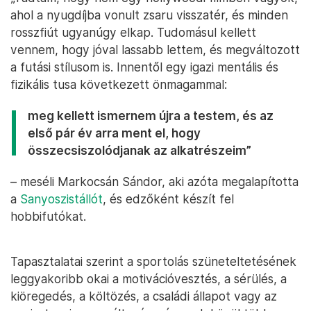
ahol a nyugdíjba vonult zsaru visszatér, és minden
rosszfiút ugyanúgy elkap. Tudomásul kellett
vennem, hogy jóval lassabb lettem, és megváltozott
a futási stílusom is. Innentől egy igazi mentális és
fizikális tusa következett önmagammal:
meg kellett ismernem újra a testem, és az
első pár év arra ment el, hogy
összecsiszolódjanak az alkatrészeim”
– meséli Markocsán Sándor, aki azóta megalapította
a
Sanyoszistállót
, és edzőként készít fel
hobbifutókat.
Tapasztalatai szerint a sportolás szüneteltetésének
leggyakoribb okai a motivációvesztés, a sérülés, a
kiöregedés, a költözés, a családi állapot vagy az