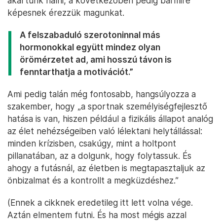
akartunk halni, a következőben pedig bármire
képesnek érezzük magunkat.
A felszabaduló szerotoninnal más
hormonokkal együtt mindez olyan
örömérzetet ad, ami hosszú távon is
fenntarthatja a motivációt.”
Ami pedig talán még fontosabb, hangsúlyozza a
szakember, hogy „a sportnak személyiségfejlesztő
hatása is van, hiszen például a fizikális állapot analóg
az élet nehézségeiben való lélektani helytállással:
minden krízisben, csakúgy, mint a holtpont
pillanatában, az a dolgunk, hogy folytassuk. És
ahogy a futásnál, az életben is megtapasztaljuk az
önbizalmat és a kontrollt a megküzdéshez.”
(Ennek a cikknek eredetileg itt lett volna vége.
Aztán elmentem futni. És ha most mégis azzal