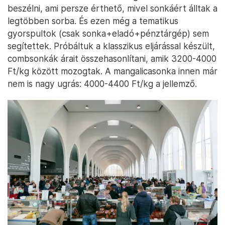
beszélni, ami persze érthető, mivel sonkáért álltak a
legtöbben sorba. És ezen még a tematikus
gyorspultok (csak sonka+eladó+pénztárgép) sem
segítettek. Próbáltuk a klasszikus eljárással készült,
combsonkák árait összehasonlítani, amik 3200-4000
Ft/kg között mozogtak. A mangalicasonka innen már
nem is nagy ugrás: 4000-4400 Ft/kg a jellemző.