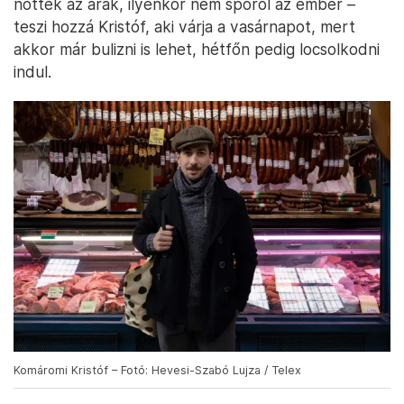
nőttek az árak, ilyenkor nem spórol az ember –
teszi hozzá Kristóf, aki várja a vasárnapot, mert
akkor már bulizni is lehet, hétfőn pedig locsolkodni
indul.
Komáromi Kristóf – Fotó: Hevesi-Szabó Lujza / Telex