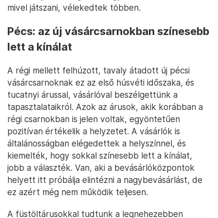
mivel játszani, vélekedtek többen.
Pécs: az új vásárcsarnokban színesebb
lett a kínálat
A régi mellett felhúzott, tavaly átadott új pécsi
vásárcsarnoknak ez az első húsvéti időszaka, és
tucatnyi árussal, vásárlóval beszélgettünk a
tapasztalataikról. Azok az árusok, akik korábban a
régi csarnokban is jelen voltak, egyöntetűen
pozitívan értékelik a helyzetet. A vásárlók is
általánosságban elégedettek a helyszínnel, és
kiemelték, hogy sokkal színesebb lett a kínálat,
jobb a választék. Van, aki a bevásárlóközpontok
helyett itt próbálja elintézni a nagybevásárlást, de
ez azért még nem működik teljesen.
A füstöltárusokkal tudtunk a legnehezebben