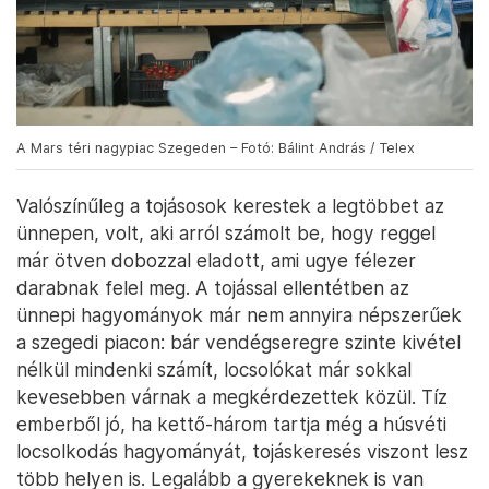
A Mars téri nagypiac Szegeden – Fotó: Bálint András / Telex
Valószínűleg a tojásosok kerestek a legtöbbet az
ünnepen, volt, aki arról számolt be, hogy reggel
már ötven dobozzal eladott, ami ugye félezer
darabnak felel meg. A tojással ellentétben az
ünnepi hagyományok már nem annyira népszerűek
a szegedi piacon: bár vendégseregre szinte kivétel
nélkül mindenki számít, locsolókat már sokkal
kevesebben várnak a megkérdezettek közül. Tíz
emberből jó, ha kettő-három tartja még a húsvéti
locsolkodás hagyományát, tojáskeresés viszont lesz
több helyen is. Legalább a gyerekeknek is van