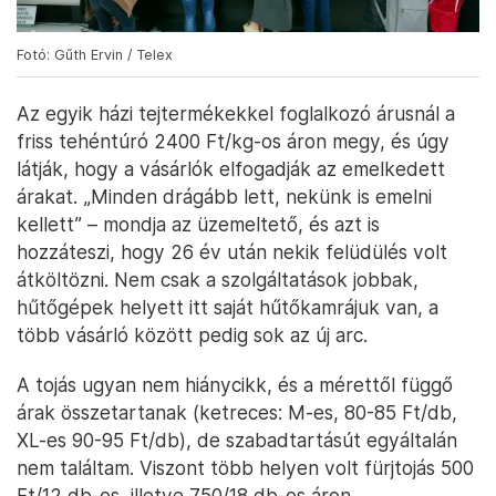
Fotó: Gűth Ervin / Telex
Az egyik házi tejtermékekkel foglalkozó árusnál a
friss tehéntúró 2400 Ft/kg-os áron megy, és úgy
látják, hogy a vásárlók elfogadják az emelkedett
árakat. „Minden drágább lett, nekünk is emelni
kellett” – mondja az üzemeltető, és azt is
hozzáteszi, hogy 26 év után nekik felüdülés volt
átköltözni. Nem csak a szolgáltatások jobbak,
hűtőgépek helyett itt saját hűtőkamrájuk van, a
több vásárló között pedig sok az új arc.
A tojás ugyan nem hiánycikk, és a mérettől függő
árak összetartanak (ketreces: M-es, 80-85 Ft/db,
XL-es 90-95 Ft/db), de szabadtartásút egyáltalán
nem találtam. Viszont több helyen volt fürjtojás 500
Ft/12 db-os, illetve 750/18 db-os áron.