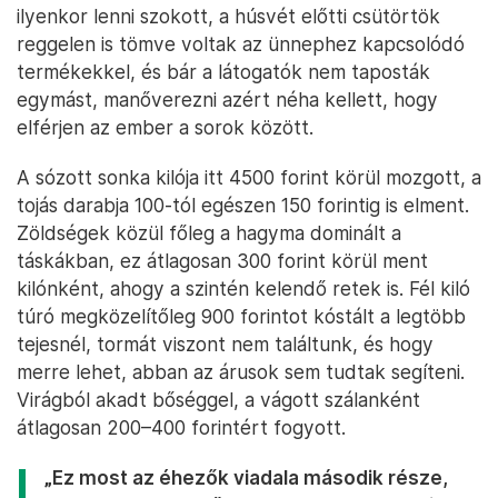
ilyenkor lenni szokott, a húsvét előtti csütörtök
reggelen is tömve voltak az ünnephez kapcsolódó
termékekkel, és bár a látogatók nem taposták
egymást, manőverezni azért néha kellett, hogy
elférjen az ember a sorok között.
A sózott sonka kilója itt 4500 forint körül mozgott, a
tojás darabja 100-tól egészen 150 forintig is elment.
Zöldségek közül főleg a hagyma dominált a
táskákban, ez átlagosan 300 forint körül ment
kilónként, ahogy a szintén kelendő retek is. Fél kiló
túró megközelítőleg 900 forintot kóstált a legtöbb
tejesnél, tormát viszont nem találtunk, és hogy
merre lehet, abban az árusok sem tudtak segíteni.
Virágból akadt bőséggel, a vágott szálanként
átlagosan 200–400 forintért fogyott.
„Ez most az éhezők viadala második része,