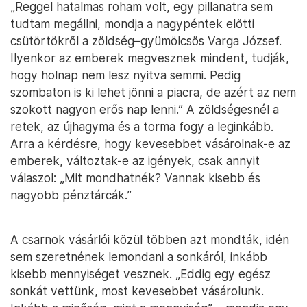
„Reggel hatalmas roham volt, egy pillanatra sem
tudtam megállni, mondja a nagypéntek előtti
csütörtökről a zöldség–gyümölcsös Varga József.
Ilyenkor az emberek megvesznek mindent, tudják,
hogy holnap nem lesz nyitva semmi. Pedig
szombaton is ki lehet jönni a piacra, de azért az nem
szokott nagyon erős nap lenni.” A zöldségesnél a
retek, az újhagyma és a torma fogy a leginkább.
Arra a kérdésre, hogy kevesebbet vásárolnak-e az
emberek, változtak-e az igények, csak annyit
válaszol: „Mit mondhatnék? Vannak kisebb és
nagyobb pénztárcák.”
A csarnok vásárlói közül többen azt mondták, idén
sem szeretnének lemondani a sonkáról, inkább
kisebb mennyiséget vesznek. „Eddig egy egész
sonkát vettünk, most kevesebbet vásárolunk.