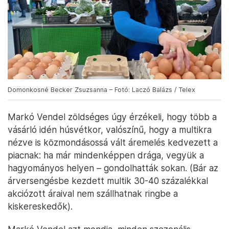
Domonkosné Becker Zsuzsanna – Fotó: Laczó Balázs / Telex
Markó Vendel zöldséges úgy érzékeli, hogy több a
vásárló idén húsvétkor, valószínű, hogy a multikra
nézve is közmondásossá vált áremelés kedvezett a
piacnak: ha már mindenképpen drága, vegyük a
hagyományos helyen – gondolhatták sokan. (Bár az
árversengésbe kezdett multik 30-40 százalékkal
akciózott áraival nem szállhatnak ringbe a
kiskereskedők).