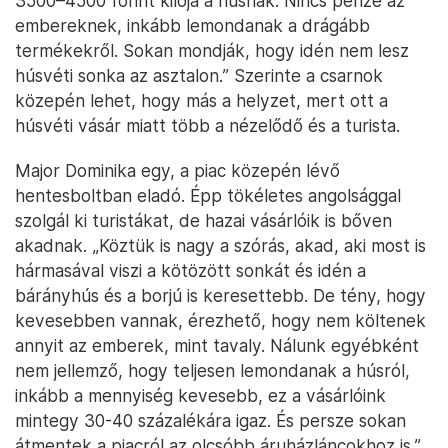
3500–4500 forint kilója a húsnak. Nincs pénze az
embereknek, inkább lemondanak a drágább
termékekről. Sokan mondják, hogy idén nem lesz
húsvéti sonka az asztalon.” Szerinte a csarnok
közepén lehet, hogy más a helyzet, mert ott a
húsvéti vásár miatt több a nézelődő és a turista.
Major Dominika egy, a piac közepén lévő
hentesboltban eladó. Épp tökéletes angolsággal
szolgál ki turistákat, de hazai vásárlóik is bőven
akadnak. „Köztük is nagy a szórás, akad, aki most is
hármasával viszi a kötözött sonkát és idén a
bárányhús és a borjú is keresettebb. De tény, hogy
kevesebben vannak, érezhető, hogy nem költenek
annyit az emberek, mint tavaly. Nálunk egyébként
nem jellemző, hogy teljesen lemondanak a húsról,
inkább a mennyiség kevesebb, ez a vásárlóink
mintegy 30-40 százalékára igaz. És persze sokan
átmentek a piacról az olcsóbb áruházláncokhoz is.”