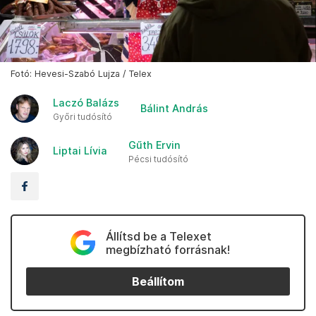
Fotó: Hevesi-Szabó Lujza / Telex
Laczó Balázs
Bálint András
Győri tudósító
Gűth Ervin
Liptai Lívia
Pécsi tudósító
Állítsd be a Telexet
megbízható forrásnak!
Beállítom