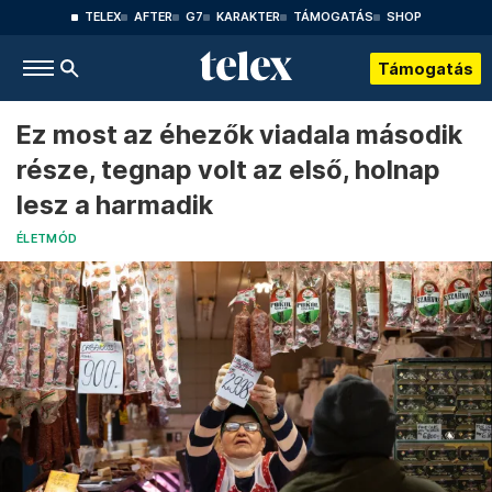
TELEX
AFTER
G7
KARAKTER
TÁMOGATÁS
SHOP
Támogatás
Ez most az éhezők viadala második
része, tegnap volt az első, holnap
lesz a harmadik
ÉLETMÓD