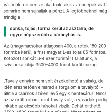
vásárlók, de persze akadnak, akik az ünnepek alatt
semmire nem sajnálják a pénzt. A legtöbbeknél még
mindig a
sonka, tojás, torma kerül az asztalra, de
egyre népszerűbb a bárányhús is.
Az újhagymacsokor átlagosan 400, a retek 180-200
forintba kerül, a friss magyar L-es tojás 85 forintba.
Kötözött sonkát 3-4 ezer forintért találtunk, a
szívsonka kilója 3500–4000 forint körül mozog.
„Tavaly ennyire nem volt érzékelhető a válság, de
idén érezhetően elmarad a forgalom a tavalyitól –
állítja a csarnok szélen lévő egyik hentesárus. Nincs
az az őrült roham, mint tavaly volt, a vásárlók pedig
inkább az olcsóbb húsokat viszik. Dehát érthető,