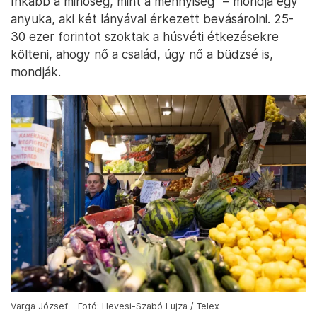
Inkább a minőség, mint a mennyiség” – mondja egy
anyuka, aki két lányával érkezett bevásárolni. 25-
30 ezer forintot szoktak a húsvéti étkezésekre
költeni, ahogy nő a család, úgy nő a büdzsé is,
mondják.
Varga József – Fotó: Hevesi-Szabó Lujza / Telex