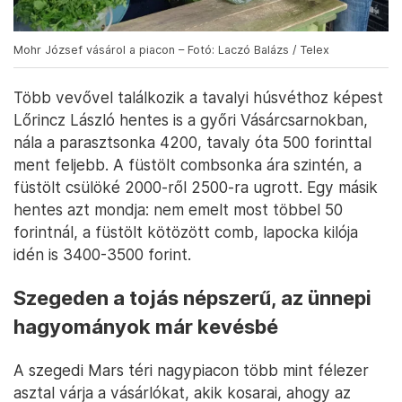
Mohr József vásárol a piacon – Fotó: Laczó Balázs / Telex
Több vevővel találkozik a tavalyi húsvéthoz képest
Lőrincz László hentes is a győri Vásárcsarnokban,
nála a parasztsonka 4200, tavaly óta 500 forinttal
ment feljebb. A füstölt combsonka ára szintén, a
füstölt csülöké 2000-ről 2500-ra ugrott. Egy másik
hentes azt mondja: nem emelt most többel 50
forintnál, a füstölt kötözött comb, lapocka kilója
idén is 3400-3500 forint.
Szegeden a tojás népszerű, az ünnepi
hagyományok már kevésbé
A szegedi Mars téri nagypiacon több mint félezer
asztal várja a vásárlókat, akik kosarai, ahogy az