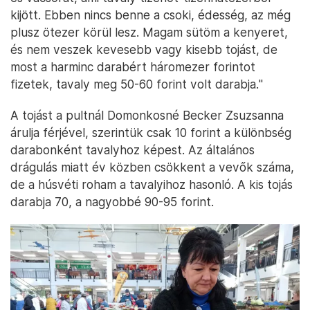
kijött. Ebben nincs benne a csoki, édesség, az még
plusz ötezer körül lesz. Magam sütöm a kenyeret,
és nem veszek kevesebb vagy kisebb tojást, de
most a harminc darabért háromezer forintot
fizetek, tavaly meg 50-60 forint volt darabja."
A tojást a pultnál Domonkosné Becker Zsuzsanna
árulja férjével, szerintük csak 10 forint a különbség
darabonként tavalyhoz képest. Az általános
drágulás miatt év közben csökkent a vevők száma,
de a húsvéti roham a tavalyihoz hasonló. A kis tojás
darabja 70, a nagyobbé 90-95 forint.