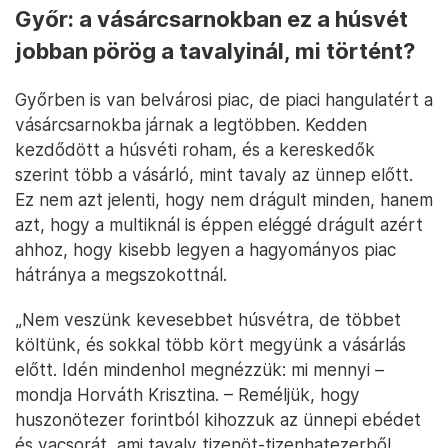
Győr: a vásárcsarnokban ez a húsvét
jobban pörög a tavalyinál, mi történt?
Győrben is van belvárosi piac, de piaci hangulatért a
vásárcsarnokba járnak a legtöbben. Kedden
kezdődött a húsvéti roham, és a kereskedők
szerint több a vásárló, mint tavaly az ünnep előtt.
Ez nem azt jelenti, hogy nem drágult minden, hanem
azt, hogy a multiknál is éppen eléggé drágult azért
ahhoz, hogy kisebb legyen a hagyományos piac
hátránya a megszokottnál.
„Nem veszünk kevesebbet húsvétra, de többet
költünk, és sokkal több kört megyünk a vásárlás
előtt. Idén mindenhol megnézzük: mi mennyi –
mondja Horváth Krisztina. – Reméljük, hogy
huszonötezer forintból kihozzuk az ünnepi ebédet
és vacsorát, ami tavaly tizenöt-tizenhatezerből