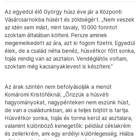
Az egyedül élő György húsz éve jár a Központi
Vásárcsarnokba húsért és zöldségért. „Nem veszek
az idén sem mást, mint tavaly, 10 000 forintot
szoktam általában költeni. Persze aminek
megemelkedett az ára, azt ki fogom fizetni. Egyedül
élek, de a család néha benéz, húsvétkor főtt sonka,
tojás mindig van az asztalon. Vendéglátós voltam,
szoktam még kacsanyaklevest is készíteni.”
Az árak szintén nem befolyásolják a menüt
Komáromi Kristóféknál. „Őrizzük a húsvéti
hagyományokat, nagypénteken nem eszünk húst,
de van a családunkban, aki a teljes böjtöt is tartja.
Húsvétkor sonka, tojás és torma kerül az asztalara,
valamint különböző kenegetők: például céklakrém
és zellerkrém, ami egy erdélyi különlegesség. Hiába