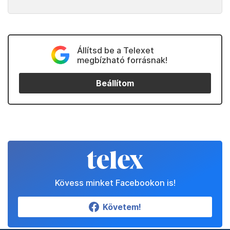
Állítsd be a Telexet
megbízható forrásnak!
Beállítom
Kövess minket Facebookon is!
Követem!