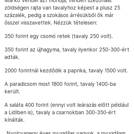
Markó Vendel azt mondja, minden szezonális
zöldségen rajta van tavalyhoz képest a plusz 25
százalék, pedig a szokásos árrésükből ők már
ősszel visszavettek. Nézzük tételesen:
350 forint egy csomó retek (tavaly 250 volt).
350 forint az újhagyma, tavaly ilyenkor 250-300-ért
adták.
2000 forintnál kezdődik a paprika, tavaly 1500 volt.
A paradicsom most 1800 forint, tavaly 1400-ba
került.
A saláta 400 forint (ennyi volt leárazás előtt például
a Lidlben is), tavaly a csarnokban 300-350-ért
kínálták.
„Nyolcvanegy éves nyugdíjas vagyok, a nyugdíjam