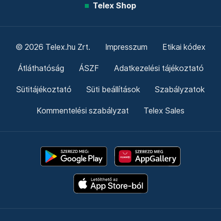
Telex Shop
© 2026 Telex.hu Zrt.
Impresszum
Etikai kódex
Átláthatóság
ÁSZF
Adatkezelési tájékoztató
Sütitájékoztató
Süti beállítások
Szabályzatok
Kommentelési szabályzat
Telex Sales