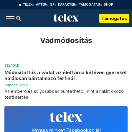
TELEX
AFTER
G7
KARAKTER
TÁMOGATÁS
SHOP
Támogatás
Vádmódosítás
BELFÖLD
Módosították a vádat az élettársa kétéves gyerekét
halálosan bántalmazó férfinál
Ághassi Attila
Az emberölés súlyosabban büntethető, mint a halált okozó
testi sértés.
Kövess minket Facebookon is!