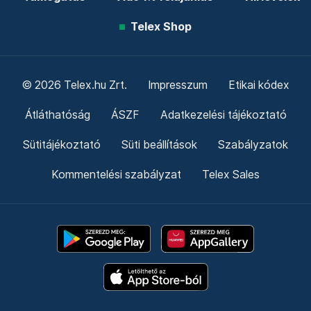
Telex Shop
© 2026 Telex.hu Zrt.
Impresszum
Etikai kódex
Átláthatóság
ÁSZF
Adatkezelési tájékoztató
Sütitájékoztató
Süti beállítások
Szabályzatok
Kommentelési szabályzat
Telex Sales