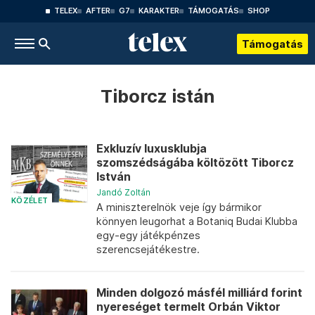
TELEX
AFTER
G7
KARAKTER
TÁMOGATÁS
SHOP
Támogatás
Tiborcz istán
Exkluzív luxusklubja
szomszédságába költözött Tiborcz
István
Jandó Zoltán
KÖZÉLET
A miniszterelnök veje így bármikor
könnyen leugorhat a Botaniq Budai Klubba
egy-egy játékpénzes
szerencsejátékestre.
Minden dolgozó másfél milliárd forint
nyereséget termelt Orbán Viktor