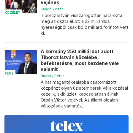
vejének
Jandó Zoltán
KÖZÉLET
Tiborcz István visszafogottan határozta
meg az osztalékot: a 22 milliárdos
nyereségből csak bő 2 milliárd forintot vett
ki.
A kormány 250 milliárdot adott
Tiborcz István közelébe
befektetésre, most kezdene vele
valamit
PÉNZ
Bucsky Péter
A hat magántőkealapba csatornázott
közpénzt olyan üzletemberek vállalkozásai
kezelik, akik üzleti kapcsolatban állnak
Orbán Viktor vejével. Az állami oldalon
változások várhatók.