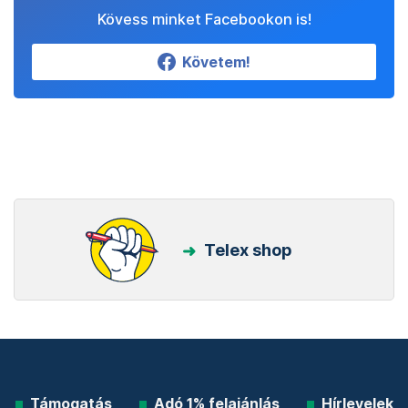
Kövess minket Facebookon is!
Követem!
Telex shop
Támogatás
Adó 1% felajánlás
Hírlevelek