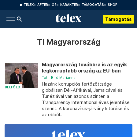
TELEX
AFTER
G7
KARAKTER
TÁMOGATÁS
SHOP
Támogatás
TI Magyarország
Magyarország továbbra is az egyik
legkorruptabb ország az EU-ban
Tóth-Biró Marianna
Hazánk korrupciós fertőzöttsége
BELFÖLD
globálisan Dél-Afrikával, Jamaicával és
Tunéziával van azonos szinten a
Transparency International éves jelentése
szerint. A koronavírus-járvány kitörése és
az ebből...