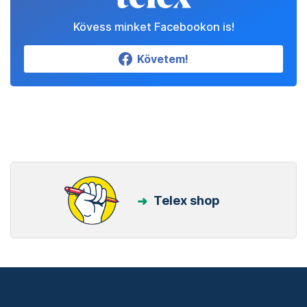
Kövess minket Facebookon is!
Követem!
Telex shop