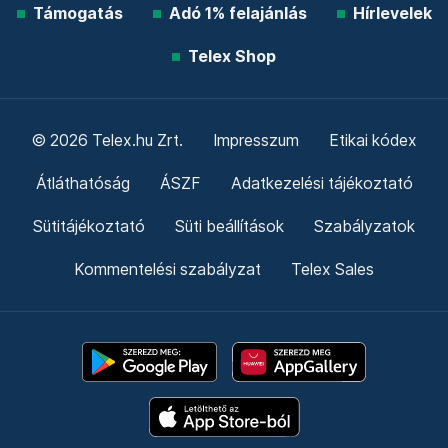
Támogatás
Adó 1% felajánlás
Hírlevelek
Telex Shop
© 2026 Telex.hu Zrt.
Impresszum
Etikai kódex
Átláthatóság
ÁSZF
Adatkezelési tájékoztató
Sütitájékoztató
Süti beállítások
Szabályzatok
Kommentelési szabályzat
Telex Sales