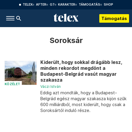
TELEX
AFTER
G7
KARAKTER
TÁMOGATÁS
SHOP
Támogatás
Soroksár
Kiderült, hogy sokkal drágább lesz,
minden rekordot megdönt a
Budapest-Belgrád vasút magyar
szakasza
KÖZÉLET
Váczi István
Eddig azt mondták, hogy a Budapest-
Belgrád egész magyar szakasza kijön szűk
600 milliárdból, most kiderült, hogy csak a
Soroksártól induló része.