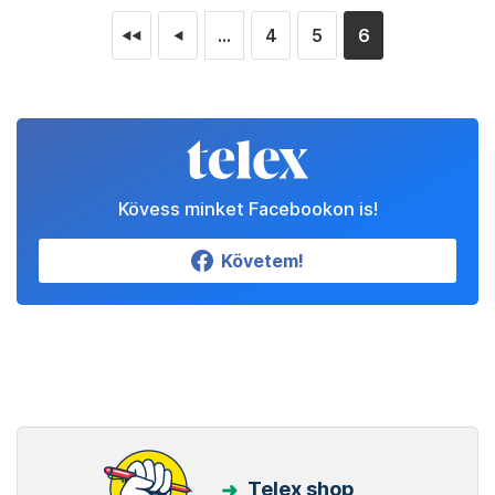
...
4
5
6
◄◄
◄
Kövess minket Facebookon is!
Követem!
Telex shop