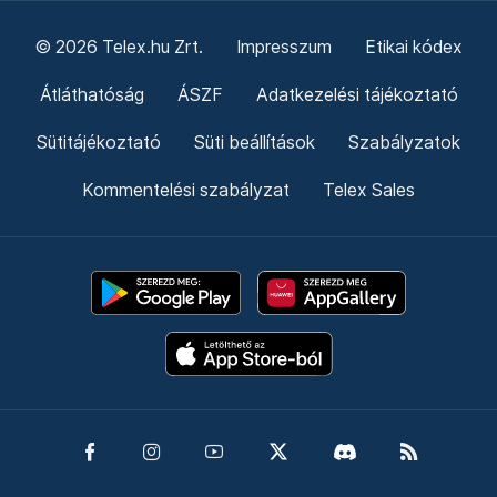
© 2026 Telex.hu Zrt.
Impresszum
Etikai kódex
Átláthatóság
ÁSZF
Adatkezelési tájékoztató
Sütitájékoztató
Süti beállítások
Szabályzatok
Kommentelési szabályzat
Telex Sales