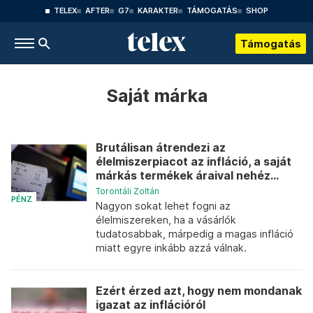
TELEX
AFTER
G7
KARAKTER
TÁMOGATÁS
SHOP
Támogatás
Saját márka
Brutálisan átrendezi az
élelmiszerpiacot az infláció, a saját
márkás termékek áraival nehéz...
Torontáli Zoltán
PÉNZ
Nagyon sokat lehet fogni az
élelmiszereken, ha a vásárlók
tudatosabbak, márpedig a magas infláció
miatt egyre inkább azzá válnak.
Ezért érzed azt, hogy nem mondanak
igazat az inflációról