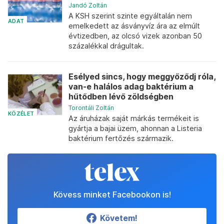
Jandó Zoltán
A KSH szerint szinte egyáltalán nem
ADAT
emelkedett az ásványvíz ára az elmúlt
évtizedben, az olcsó vizek azonban 50
százalékkal drágultak.
Esélyed sincs, hogy meggyőződj róla,
van-e halálos adag baktérium a
hűtődben lévő zöldségben
Torontáli Zoltán
KÖZÉLET
Az áruházak saját márkás termékeit is
gyártja a bajai üzem, ahonnan a Listeria
baktérium fertőzés származik.
Kövess minket Facebookon is!
Követem!