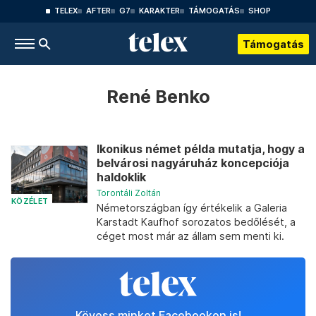
TELEX
AFTER
G7
KARAKTER
TÁMOGATÁS
SHOP
Támogatás
René Benko
Ikonikus német példa mutatja, hogy a
belvárosi nagyáruház koncepciója
haldoklik
Torontáli Zoltán
KÖZÉLET
Németországban így értékelik a Galeria
Karstadt Kaufhof sorozatos bedőlését, a
céget most már az állam sem menti ki.
Kövess minket Facebookon is!