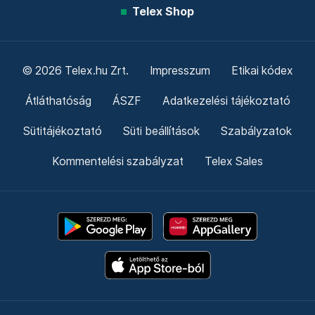
Telex Shop
© 2026 Telex.hu Zrt.
Impresszum
Etikai kódex
Átláthatóság
ÁSZF
Adatkezelési tájékoztató
Sütitájékoztató
Süti beállítások
Szabályzatok
Kommentelési szabályzat
Telex Sales