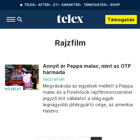
TELEX
AFTER
G7
KARAKTER
TÁMOGATÁS
SHOP
Támogatás
Rajzfilm
Annyit ér Peppa malac, mint az OTP
harmada
Váczi István
Megvásárolja az egyebek mellett a Peppa
KÖZÉLET
malac és a Pizsihősök rajzfilmsorozatokat
jegyző brit vállalatot a világ egyik
legnagyobb játékgyártó cége, az amerikai
Hasbro.