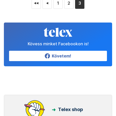
1
2
3
◄◄
◄
Kövess minket Facebookon is!
Követem!
Telex shop