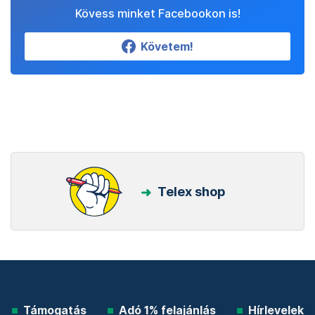
Kövess minket Facebookon is!
Követem!
Telex shop
Támogatás
Adó 1% felajánlás
Hírlevelek