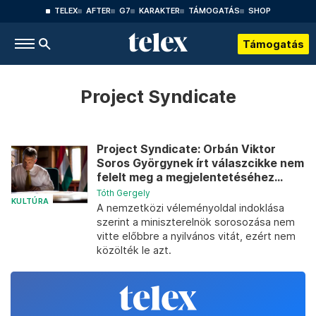
TELEX
AFTER
G7
KARAKTER
TÁMOGATÁS
SHOP
Támogatás
Project Syndicate
Project Syndicate: Orbán Viktor
Soros Györgynek írt válaszcikke nem
felelt meg a megjelentetéséhez...
Tóth Gergely
KULTÚRA
A nemzetközi véleményoldal indoklása
szerint a miniszterelnök sorosozása nem
vitte előbbre a nyilvános vitát, ezért nem
közölték le azt.