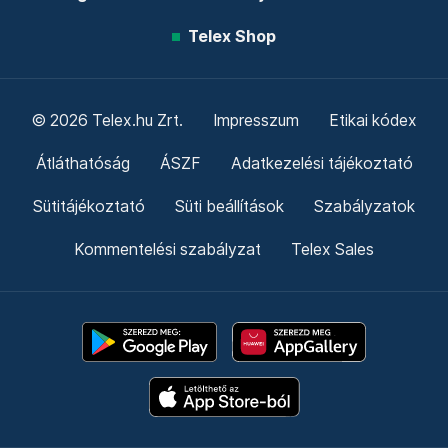
Telex Shop
© 2026 Telex.hu Zrt.
Impresszum
Etikai kódex
Átláthatóság
ÁSZF
Adatkezelési tájékoztató
Sütitájékoztató
Süti beállítások
Szabályzatok
Kommentelési szabályzat
Telex Sales