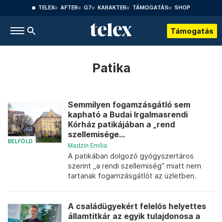
TELEX
AFTER
G7
KARAKTER
TÁMOGATÁS
SHOP
Támogatás
Patika
Semmilyen fogamzásgátló sem
kapható a Budai Irgalmasrendi
Kórház patikájában a „rend
szellemisége...
BELFÖLD
Madzin Emília
A patikában dolgozó gyógyszertáros
szerint „a rendi szellemiség” miatt nem
tartanak fogamzásgátlót az üzletben.
A családügyekért felelős helyettes
államtitkár az egyik tulajdonosa a