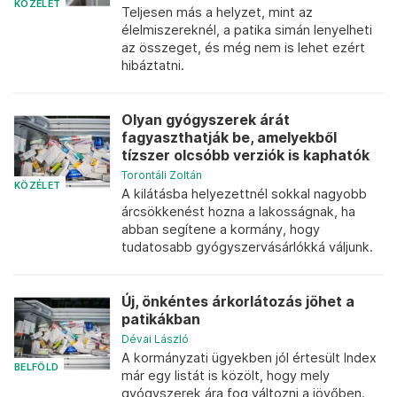
KÖZÉLET
Teljesen más a helyzet, mint az
élelmiszereknél, a patika simán lenyelheti
az összeget, és még nem is lehet ezért
hibáztatni.
Olyan gyógyszerek árát
fagyaszthatják be, amelyekből
tízszer olcsóbb verziók is kaphatók
Torontáli Zoltán
KÖZÉLET
A kilátásba helyezettnél sokkal nagyobb
árcsökkenést hozna a lakosságnak, ha
abban segítene a kormány, hogy
tudatosabb gyógyszervásárlókká váljunk.
Új, önkéntes árkorlátozás jöhet a
patikákban
Dévai László
A kormányzati ügyekben jól értesült Index
BELFÖLD
már egy listát is közölt, hogy mely
gyógyszerek ára fog változni a jövőben.