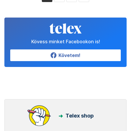
Kövess minket Facebookon is!
Követem!
Telex shop