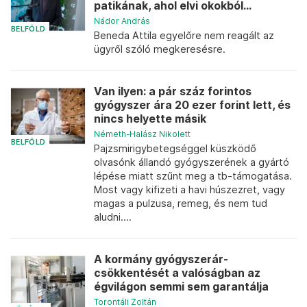
patikának, ahol elvi okokból...
Nádor András
BELFÖLD
Beneda Attila egyelőre nem reagált az
ügyről szóló megkeresésre.
Van ilyen: a pár száz forintos
gyógyszer ára 20 ezer forint lett, és
nincs helyette másik
Németh-Halász Nikolett
BELFÖLD
Pajzsmirigybetegséggel küszködő
olvasónk állandó gyógyszerének a gyártó
lépése miatt szűnt meg a tb-támogatása.
Most vagy kifizeti a havi húszezret, vagy
magas a pulzusa, remeg, és nem tud
aludni....
A kormány gyógyszerár-
csökkentését a valóságban az
égvilágon semmi sem garantálja
Torontáli Zoltán