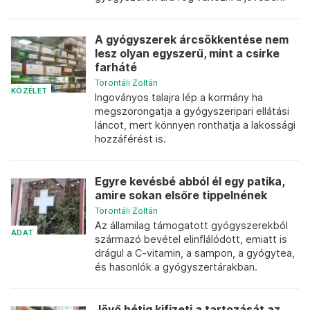
A gyógyszerek árcsökkentése nem
lesz olyan egyszerű, mint a csirke
farháté
Torontáli Zoltán
KÖZÉLET
Ingoványos talajra lép a kormány ha
megszorongatja a gyógyszeripari ellátási
láncot, mert könnyen ronthatja a lakossági
hozzáférést is.
Egyre kevésbé abból él egy patika,
amire sokan elsőre tippelnének
Torontáli Zoltán
Az államilag támogatott gyógyszerekból
ADAT
származó bevétel elinflálódott, emiatt is
drágul a C-vitamin, a sampon, a gyógytea,
és hasonlók a gyógyszertárakban.
Jövő hétig kifizeti a tartozását az