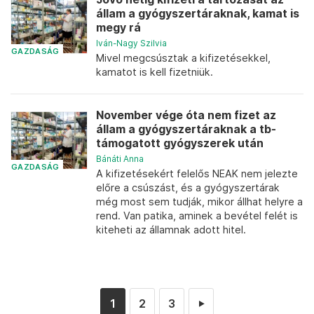
állam a gyógyszertáraknak, kamat is
megy rá
Iván-Nagy Szilvia
GAZDASÁG
Mivel megcsúsztak a kifizetésekkel,
kamatot is kell fizetniük.
November vége óta nem fizet az
állam a gyógyszertáraknak a tb-
támogatott gyógyszerek után
Bánáti Anna
GAZDASÁG
A kifizetésekért felelős NEAK nem jelezte
előre a csúszást, és a gyógyszertárak
még most sem tudják, mikor állhat helyre a
rend. Van patika, aminek a bevétel felét is
kiteheti az államnak adott hitel.
1
2
3
►