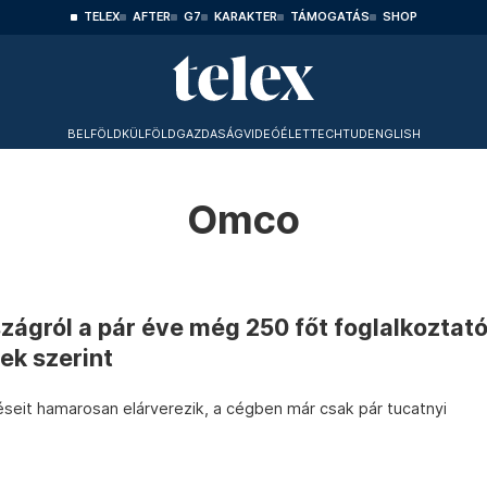
TELEX
AFTER
G7
KARAKTER
TÁMOGATÁS
SHOP
BELFÖLD
KÜLFÖLD
GAZDASÁG
VIDEÓ
ÉLET
TECHTUD
ENGLISH
Omco
ágról a pár éve még 250 főt foglalkoztat
ek szerint
eit hamarosan elárverezik, a cégben már csak pár tucatnyi