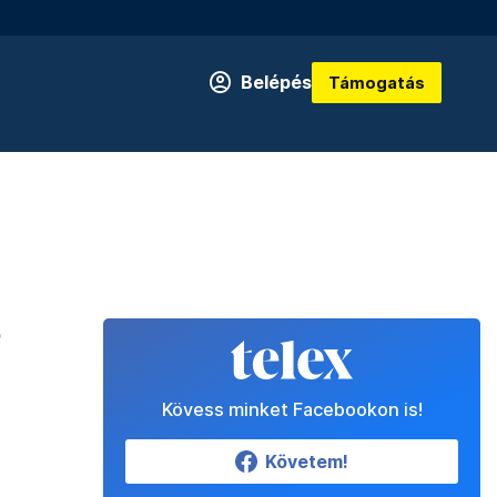
Belépés
Támogatás
ó
Kövess minket Facebookon is!
Követem!