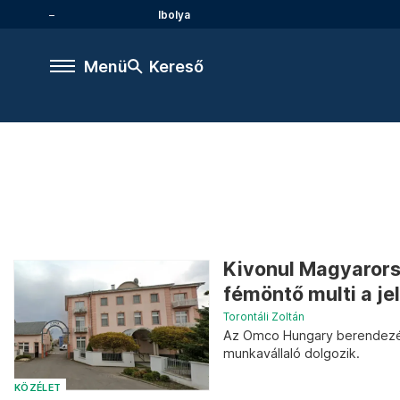
Ibolya
Menü
Kereső
Kivonul Magyarorsz
fémöntő multi a jel
Torontáli Zoltán
Az Omco Hungary berendezés
munkavállaló dolgozik.
KÖZÉLET