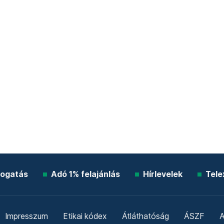
ogatás
Adó 1% felajánlás
Hírlevelek
Tele
Impresszum
Etikai kódex
Átláthatóság
ÁSZF
A