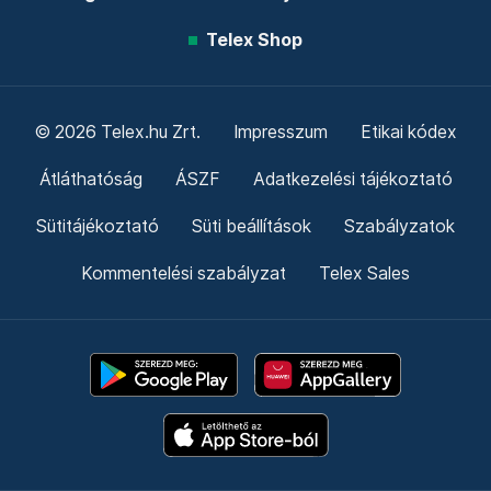
Telex Shop
© 2026 Telex.hu Zrt.
Impresszum
Etikai kódex
Átláthatóság
ÁSZF
Adatkezelési tájékoztató
Sütitájékoztató
Süti beállítások
Szabályzatok
Kommentelési szabályzat
Telex Sales