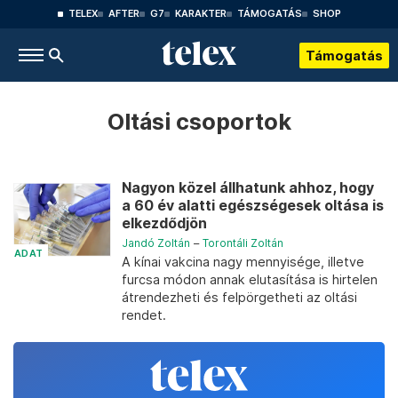
TELEX
AFTER
G7
KARAKTER
TÁMOGATÁS
SHOP
Támogatás
Oltási csoportok
Nagyon közel állhatunk ahhoz, hogy
a 60 év alatti egészségesek oltása is
elkezdődjön
Jandó Zoltán
–
Torontáli Zoltán
ADAT
A kínai vakcina nagy mennyisége, illetve
furcsa módon annak elutasítása is hirtelen
átrendezheti és felpörgetheti az oltási
rendet.