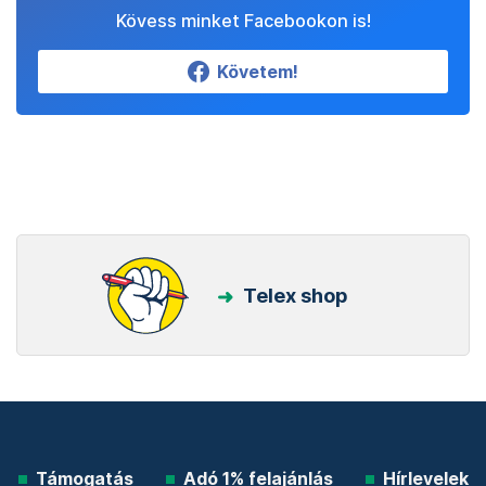
Kövess minket Facebookon is!
Követem!
Telex shop
Támogatás
Adó 1% felajánlás
Hírlevelek