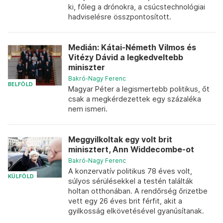
ki, főleg a drónokra, a csúcstechnológiai
hadviselésre összpontosított.
Medián: Kátai-Németh Vilmos és
Vitézy Dávid a legkedveltebb
miniszter
Bakró-Nagy Ferenc
BELFÖLD
Magyar Péter a legismertebb politikus, őt
csak a megkérdezettek egy százaléka
nem ismeri.
Meggyilkoltak egy volt brit
minisztert, Ann Widdecombe-ot
Bakró-Nagy Ferenc
A konzervatív politikus 78 éves volt,
KÜLFÖLD
súlyos sérülésekkel a testén találták
holtan otthonában. A rendőrség őrizetbe
vett egy 26 éves brit férfit, akit a
gyilkosság elkövetésével gyanúsítanak.