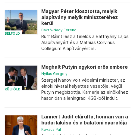
Magyar Péter kiosztotta, melyik
alapítvány melyik miniszteréhez
kerül
Bakró-Nagy Ferenc
BELFÖLD
Ruff Bálint lesz a felelős a Batthyány Lajos
Alapítványért és a Mathias Corvinus
Collegium Alapítványért is.
Meghalt Putyin egykori erős embere
Nyilas Gergely
Szergej Ivanov volt védelmi miniszter, az
elnöki hivatal helyettes vezetője, végül
KÜLFÖLD
Putyin megbízottja. Karrierje az elnökéhez
hasonlóan a leningrádi KGB-ből indult.
Lannert Judit elárulta, honnan van a
budai lakása és a balatoni nyaralója
Kovács Pál