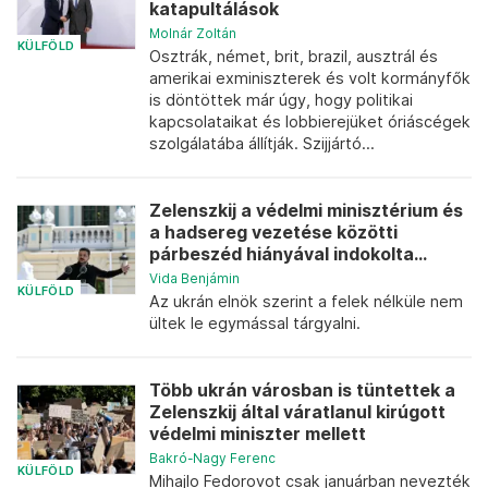
katapultálások
Molnár Zoltán
KÜLFÖLD
Osztrák, német, brit, brazil, ausztrál és
amerikai exminiszterek és volt kormányfők
is döntöttek már úgy, hogy politikai
kapcsolataikat és lobbierejüket óriáscégek
szolgálatába állítják. Szijjártó...
Zelenszkij a védelmi minisztérium és
a hadsereg vezetése közötti
párbeszéd hiányával indokolta...
Vida Benjámin
KÜLFÖLD
Az ukrán elnök szerint a felek nélküle nem
ültek le egymással tárgyalni.
Több ukrán városban is tüntettek a
Zelenszkij által váratlanul kirúgott
védelmi miniszter mellett
Bakró-Nagy Ferenc
KÜLFÖLD
Mihajlo Fedorovot csak januárban nevezték