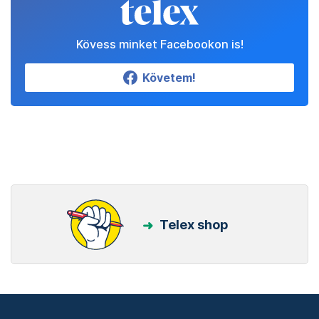
Kövess minket Facebookon is!
Követem!
Telex shop