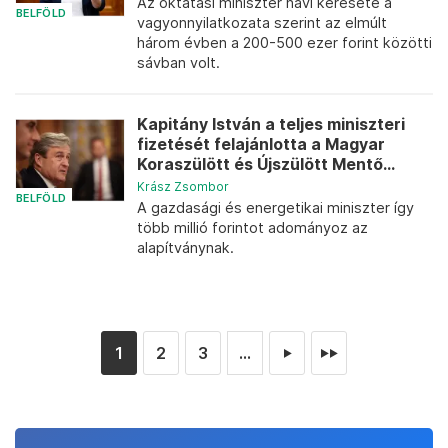
Az oktatási miniszter havi keresete a
BELFÖLD
vagyonnyilatkozata szerint az elmúlt
három évben a 200-500 ezer forint közötti
sávban volt.
Kapitány István a teljes miniszteri
fizetését felajánlotta a Magyar
Koraszülött és Újszülött Mentő...
Krász Zsombor
BELFÖLD
A gazdasági és energetikai miniszter így
több millió forintot adományoz az
alapítványnak.
1
2
3
...
►
►►