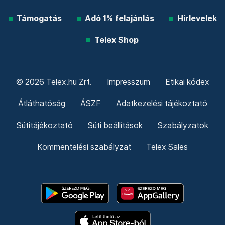
Támogatás
Adó 1% felajánlás
Hírlevelek
Telex Shop
© 2026 Telex.hu Zrt.
Impresszum
Etikai kódex
Átláthatóság
ÁSZF
Adatkezelési tájékoztató
Sütitájékoztató
Süti beállítások
Szabályzatok
Kommentelési szabályzat
Telex Sales