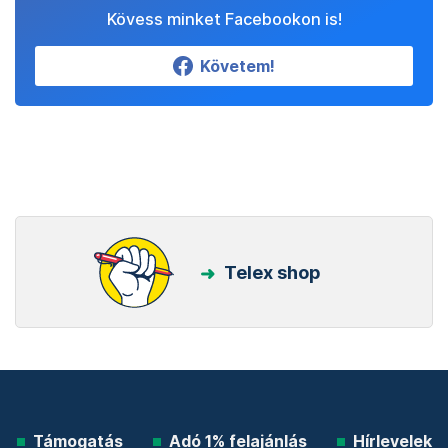
Kövess minket Facebookon is!
Követem!
Telex shop
Támogatás
Adó 1% felajánlás
Hírlevelek