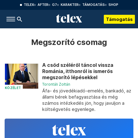
TELEX
AFTER
G7
KARAKTER
TÁMOGATÁS
SHOP
Támogatás
Megszorító csomag
A csőd széléről táncol vissza
Románia, itthonról is ismerős
megszorító lépésekkel
Torontáli Zoltán
KÖZÉLET
Áfa- és jövedékiadó-emelés, bankadó, az
állami bérek befagyasztása és még
számos intézkedés jön, hogy javuljon a
költségvetés egyenlege.