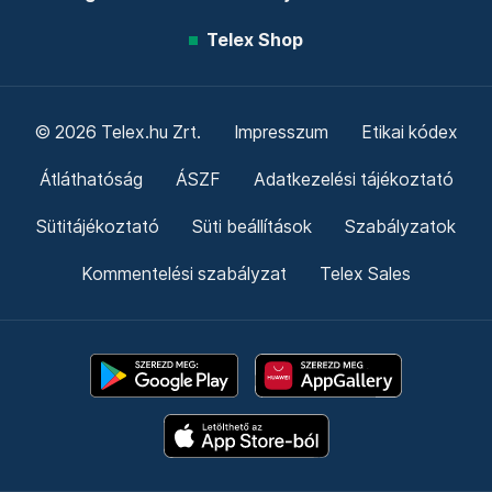
Telex Shop
© 2026 Telex.hu Zrt.
Impresszum
Etikai kódex
Átláthatóság
ÁSZF
Adatkezelési tájékoztató
Sütitájékoztató
Süti beállítások
Szabályzatok
Kommentelési szabályzat
Telex Sales