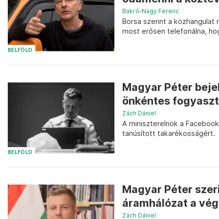
Bakró-Nagy Ferenc
Borsa szerint a közhangulat 
most erősen telefonálna, ho
BELFÖLD
Magyar Péter bejel
önkéntes fogyasz
Zách Dániel
A miniszterelnök a Faceboo
tanúsított takarékosságért.
BELFÖLD
Magyar Péter szer
áramhálózat a végn
Zách Dániel