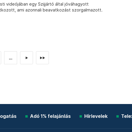
ti videójában egy Szijjártó által jóváhagyott
tkozott, ami azonnali beavatkozást szorgalmazott.
...
►
►►
ogatás
Adó 1% felajánlás
Hírlevelek
Tele