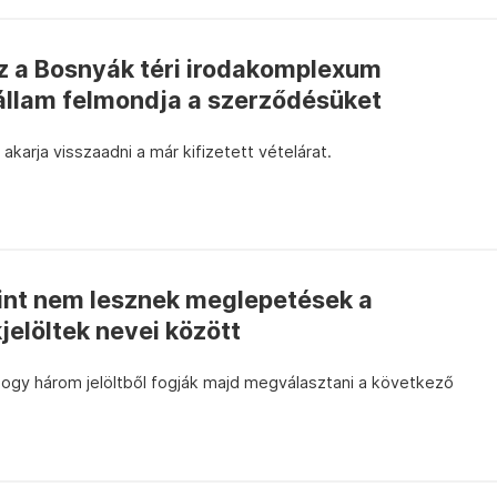
sz a Bosnyák téri irodakomplexum
 állam felmondja a szerződésüket
karja visszaadni a már kifizetett vételárat.
int nem lesznek meglepetések a
jelöltek nevei között
hogy három jelöltből fogják majd megválasztani a következő