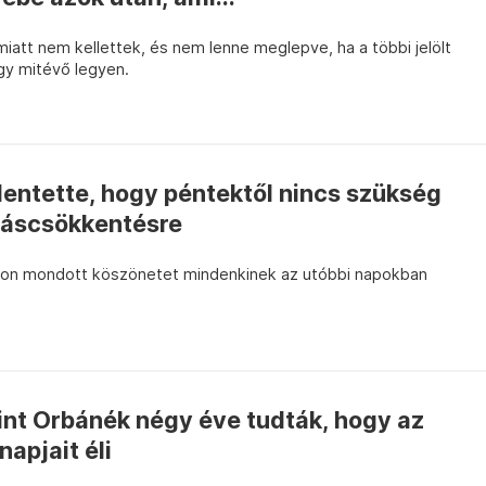
miatt nem kellettek, és nem lenne meglepve, ha a többi jelölt
gy mitévő legyen.
entette, hogy péntektől nincs szükség
táscsökkentésre
kon mondott köszönetet mindenkinek az utóbbi napokban
int Orbánék négy éve tudták, hogy az
apjait éli