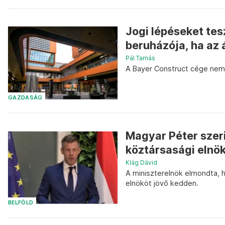
Jogi lépéseket te
beruházója, ha az
Pál Tamás
A Bayer Construct cége nem a
GAZDASÁG
Magyar Péter szer
köztársasági elnök
Klág Dávid
A miniszterelnök elmondta, 
elnököt jövő kedden.
BELFÖLD