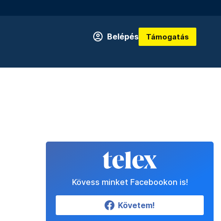
Belépés
Támogatás
Kövess minket Facebookon is!
Követem!