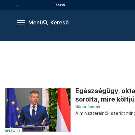
László
Menü
Kereső
Egészségügy, okta
sorolta, mire költj
Nádor András
A miniszterelnök szerint min
BELFÖLD