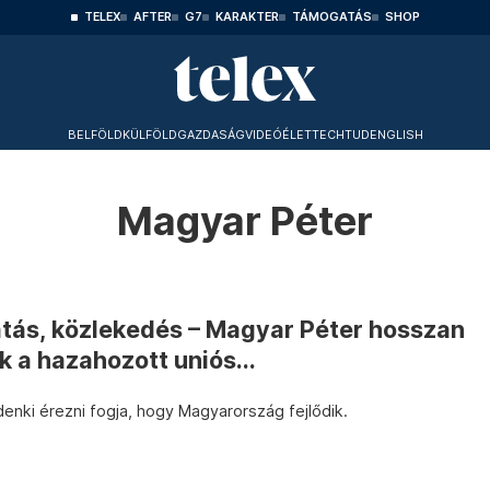
TELEX
AFTER
G7
KARAKTER
TÁMOGATÁS
SHOP
BELFÖLD
KÜLFÖLD
GAZDASÁG
VIDEÓ
ÉLET
TECHTUD
ENGLISH
Magyar Péter
tás, közlekedés – Magyar Péter hosszan
ük a hazahozott uniós...
denki érezni fogja, hogy Magyarország fejlődik.