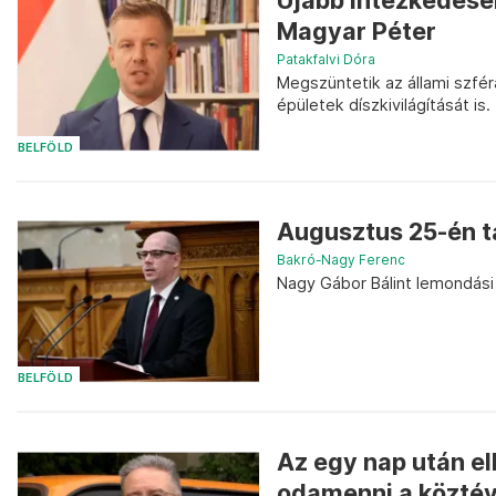
Újabb intézkedések
Magyar Péter
Patakfalvi Dóra
Megszüntetik az állami szfér
épületek díszkivilágítását is.
BELFÖLD
Augusztus 25-én t
Bakró-Nagy Ferenc
Nagy Gábor Bálint lemondási
BELFÖLD
Az egy nap után el
odamenni a köztévé