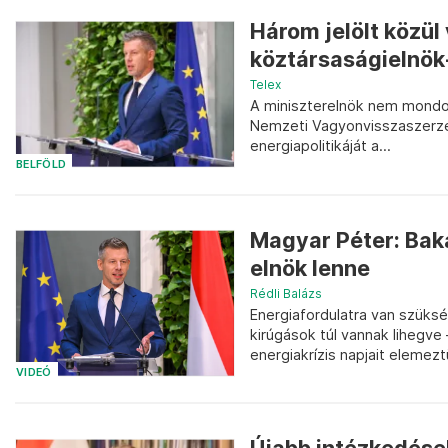
Három jelölt közül
köztársaságielnök-
Telex
A miniszterelnök nem mondo
Nemzeti Vagyonvisszaszerzés
energiapolitikáját a...
BELFÖLD
Magyar Péter: Baka
elnök lenne
Rédli Balázs
Energiafordulatra van szük
kirúgások túl vannak lihegve
energiakrízis napjait elemezt
VIDEÓ