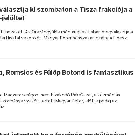
 választja ki szombaton a Tisza frakciója a
jelöltet
tt neveket. Az Országgyűlés még augusztusban megválasztja a
i Hivatal vezetőjét. Magyar Péter hosszasan bírálta a Fidesz
, Romsics és Fülöp Botond is fantasztikus
ség Magyarországon, nem bizakodó Paks2-vel, a közmédiás
 – kormányszóvivőit tartott Magyar Péter, előtte pedig az
ük.