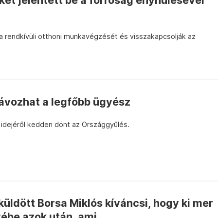
et jelentett be a forróság enyhülésével
a rendkívüli otthoni munkavégzését és visszakapcsolják az
ávozhat a legfőbb ügyész
 idejéről kedden dönt az Országgyűlés.
küldött Borsa Miklós kíváncsi, hogy ki mer
be azok után, ami...