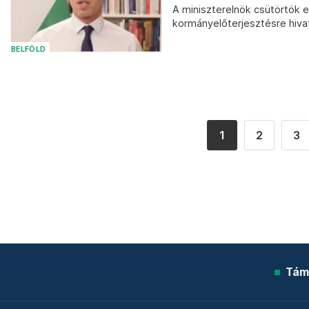
A miniszterelnök csütörtök es
kormányelőterjesztésre hiva
BELFÖLD
1
2
3
Tám