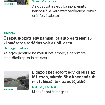
Szántó-Nagy Bálint
BELFÖLD
Az öt autót és egy kamiont érintő
balesetről a Katasztrófavédelem közölt
drónfelvételeket.
BELFÖLD
Összeütközött egy kamion, öt autó és tréler: 15
kilométeres torlódás volt az M1-esen
Thüringer Barbara
Az egyik járműbe beszorult két ember, a helyszínre
mentőhelikopter is érkezett.
Elgázolt két sofőrt egy kisbusz az
M1-esen, miután ők a koccanásuk
miatt kiszálltak az autójukból
Iván-Nagy Szilvia
BELFÖLD
Mindkét sofőr meghalt.