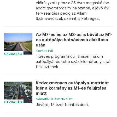
előirányzott pénz a 35 évre magánkézbe
adott gyorsforgalmi hálózaton, a jövő évi
terv realitása pedig az Állami
Számvevőszék szerint is kétséges.
Az M7-es és az M3-as is bővül az M1-
es autópálya hatsávossá alakítása
után
Kovács Pál
GAZDASÁG
Tízéves program indul, amiben három
autópályát és több száz kilométernyi utat
fejlesztenek.
Kedvezményes autópálya-matricát
ígér a kormány az M1-es felújítása
miatt
Németh-Halász Nikolett
GAZDASÁG
Jövőre, 15 ezer forintos áron.