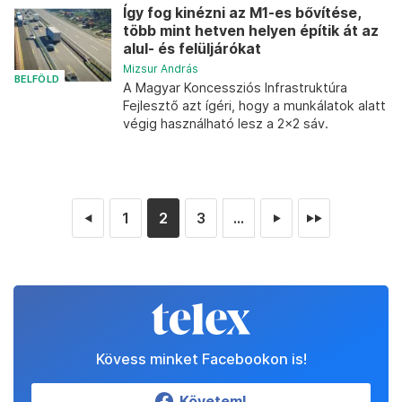
Így fog kinézni az M1-es bővítése,
több mint hetven helyen építik át az
alul- és felüljárókat
Mizsur András
BELFÖLD
A Magyar Koncessziós Infrastruktúra
Fejlesztő azt ígéri, hogy a munkálatok alatt
végig használható lesz a 2x2 sáv.
1
2
3
...
◄
►
►►
Kövess minket Facebookon is!
Követem!