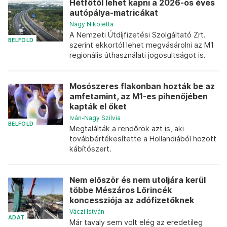
Hétfőtől lehet kapni a 2026-os éves
autópálya-matricákat
Nagy Nikoletta
A Nemzeti Útdíjfizetési Szolgáltató Zrt.
BELFÖLD
szerint ekkortól lehet megvásárolni az M1
regionális úthasználati jogosultságot is.
Mosószeres flakonban hozták be az
amfetamint, az M1-es pihenőjében
kapták el őket
Iván-Nagy Szilvia
BELFÖLD
Megtalálták a rendőrök azt is, aki
továbbértékesítette a Hollandiából hozott
kábítószert.
Nem először és nem utoljára kerül
többe Mészáros Lőrincék
koncessziója az adófizetőknek
Váczi István
ADAT
Már tavaly sem volt elég az eredetileg