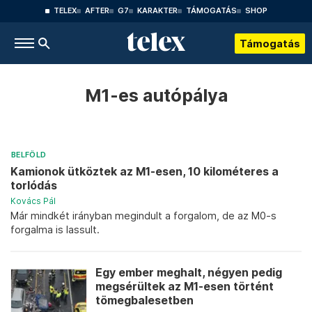
TELEX
AFTER
G7
KARAKTER
TÁMOGATÁS
SHOP
Támogatás
M1-es autópálya
BELFÖLD
Kamionok ütköztek az M1-esen, 10 kilométeres a
torlódás
Kovács Pál
Már mindkét irányban megindult a forgalom, de az M0-s
forgalma is lassult.
Egy ember meghalt, négyen pedig
megsérültek az M1-esen történt
tömegbalesetben