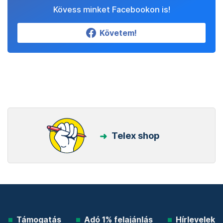
Kövess minket Facebookon is!
Követem!
Telex shop
Támogatás
Adó 1% felajánlás
Hírlevelek