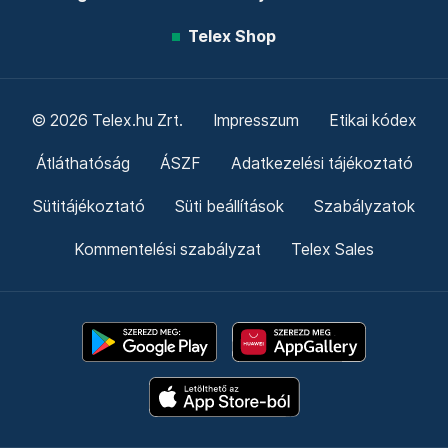
Telex Shop
© 2026 Telex.hu Zrt.
Impresszum
Etikai kódex
Átláthatóság
ÁSZF
Adatkezelési tájékoztató
Sütitájékoztató
Süti beállítások
Szabályzatok
Kommentelési szabályzat
Telex Sales