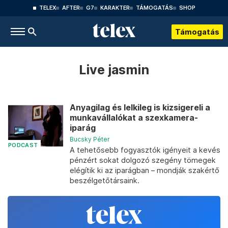
TELEX
AFTER
G7
KARAKTER
TÁMOGATÁS
SHOP
Támogatás
Live jasmin
Anyagilag és lelkileg is kizsigereli a
munkavállalókat a szexkamera-
iparág
Bucsky Péter
PODCAST
A tehetősebb fogyasztók igényeit a kevés
pénzért sokat dolgozó szegény tömegek
elégítik ki az iparágban – mondják szakértő
beszélgetőtársaink.