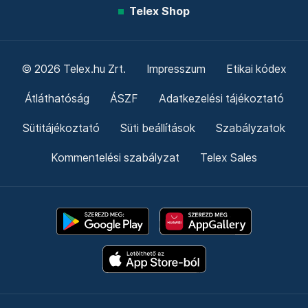
Telex Shop
© 2026 Telex.hu Zrt.
Impresszum
Etikai kódex
Átláthatóság
ÁSZF
Adatkezelési tájékoztató
Sütitájékoztató
Süti beállítások
Szabályzatok
Kommentelési szabályzat
Telex Sales