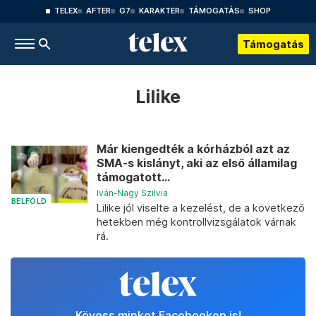
TELEX
AFTER
G7
KARAKTER
TÁMOGATÁS
SHOP
Támogatás
Lilike
Már kiengedték a kórházból azt az
SMA-s kislányt, aki az első államilag
támogatott...
Iván-Nagy Szilvia
BELFÖLD
Lilike jól viselte a kezelést, de a következő
hetekben még kontrollvizsgálatok várnak
rá.
Kövess minket Facebookon is!