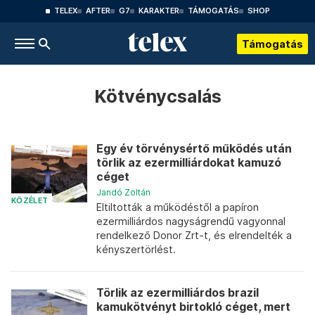
TELEX
AFTER
G7
KARAKTER
TÁMOGATÁS
SHOP
Támogatás
Kötvénycsalás
Egy év törvénysértő működés után
törlik az ezermilliárdokat kamuzó
céget
Jandó Zoltán
KÖZÉLET
Eltiltották a működéstől a papíron
ezermilliárdos nagyságrendű vagyonnal
rendelkező Donor Zrt-t, és elrendelték a
kényszertörlést.
Törlik az ezermilliárdos brazil
kamukötvényt birtokló céget, mert