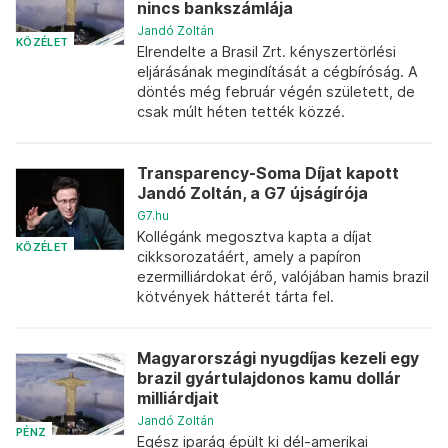
nincs bankszámlája
Jandó Zoltán
KÖZÉLET
Elrendelte a Brasil Zrt. kényszertörlési
eljárásának megindítását a cégbíróság. A
döntés még február végén született, de
csak múlt héten tették közzé.
Transparency-Soma Díjat kapott
Jandó Zoltán, a G7 újságírója
G7.hu
Kollégánk megosztva kapta a díjat
KÖZÉLET
cikksorozatáért, amely a papíron
ezermilliárdokat érő, valójában hamis brazil
kötvények hátterét tárta fel.
Magyarországi nyugdíjas kezeli egy
brazil gyártulajdonos kamu dollár
milliárdjait
Jandó Zoltán
PÉNZ
Egész iparág épült ki dél-amerikai