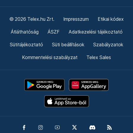
© 2026 Telex.hu Zrt.
Impresszum
Etikai kódex
Átláthatóság
ÁSZF
Adatkezelési tájékoztató
Sütitájékoztató
Süti beállítások
Szabályzatok
Kommentelési szabályzat
Telex Sales