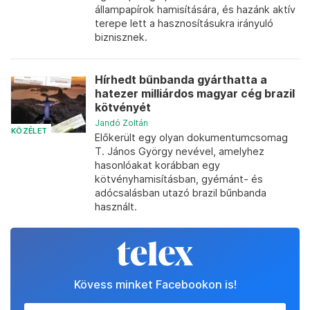
állampapírok hamisítására, és hazánk aktív
terepe lett a hasznosításukra irányuló
biznisznek.
Hírhedt bűnbanda gyárthatta a
hatezer milliárdos magyar cég brazil
kötvényét
Jandó Zoltán
KÖZÉLET
Előkerült egy olyan dokumentumcsomag
T. János György nevével, amelyhez
hasonlóakat korábban egy
kötvényhamisításban, gyémánt- és
adócsalásban utazó brazil bűnbanda
használt.
Kövess minket Facebookon is!