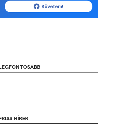
Követem!
LEGFONTOSABB
FRISS HÍREK