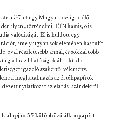
ste a G7-et egy Magyarországon élő
nden ilyen „történelmi” LTN hamis, ő is
dja valódiságát. El is küldött egy
tációt, amely ugyan sok elemében hasonlít
 jóval részletesebb annál, és sokkal több
ileg a brazil hatóságok által kiadott
etiségét igazoló szakértői vélemény,
ajdonosi meghatalmazás az értékpapírok
idézett nyilatkozat az eladási szándékról,
ok alapján 35 különböző állampapírt