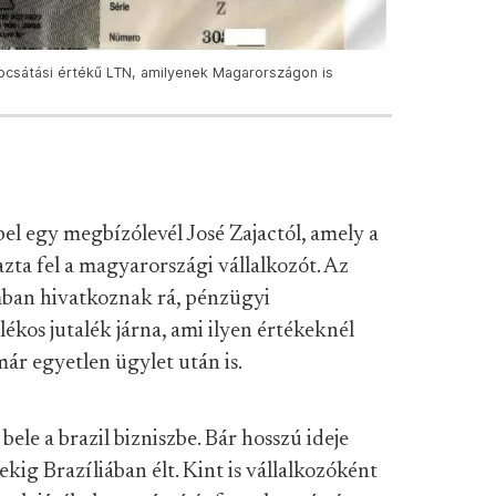
ibocsátási értékű LTN, amilyenek Magarországon is
el egy megbízólevél José Zajactól, amely a
zta fel a magyarországi vállalkozót. Az
an hivatkoznak rá, pénzügyi
ékos jutalék járna, ami ilyen értékeknél
már egyetlen ügylet után is.
ele a brazil bizniszbe. Bár hosszú ideje
ig Brazíliában élt. Kint is vállalkozóként