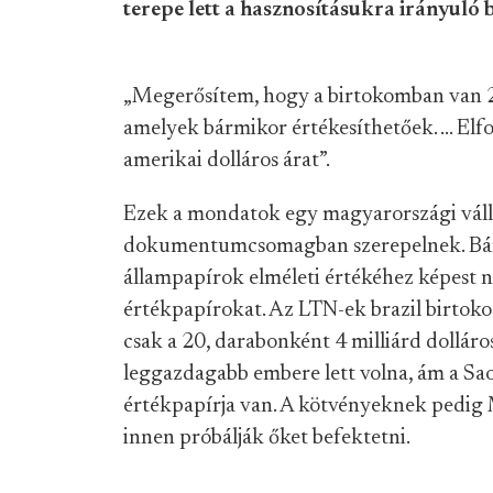
terepe lett a hasznosításukra irányuló 
„Megerősítem, hogy a birtokomban van 2
amelyek bármikor értékesíthetőek. … Elf
amerikai dolláros árat”.
Ezek a mondatok egy magyarországi válla
dokumentumcsomagban szerepelnek. Bár 
állampapírok elméleti értékéhez képest nem
értékpapírokat. Az LTN-ek brazil birtok
csak a 20, darabonként 4 milliárd dolláro
leggazdagabb embere lett volna, ám a Sao
értékpapírja van. A kötvényeknek pedig 
innen próbálják őket befektetni.