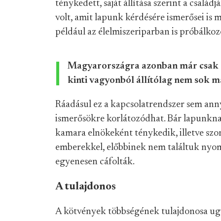
ténykedett, saját állítása szerint a csalá
volt, amit lapunk kérdésére ismerősei is 
például az élelmiszeriparban is próbálkoz
Magyarországra azonban már csak a
kinti vagyonból állítólag nem sok m
Ráadásul ez a kapcsolatrendszer sem annyi
ismerősökre korlátozódhat. Bár lapunkn
kamara elnökeként ténykedik, illetve szo
emberekkel, előbbinek nem találtuk nyom
egyenesen cáfolták.
A tulajdonos
A kötvények többségének tulajdonosa u