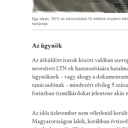
Egy olyan, 1973-as kibocsátású 10 milliárd cruzeiro k
feltűntek.
Az ügynök
Az átküldött iratok között valóban szerep
nevesített LTN-ek hasznosítására hatalma
ügynöknek – vagy ahogy a dokumentumb
tanácsadónak – mindezért elvileg 5 százal
forintban tízmilliárdokat jelentene akár 
Az idős üzletember nem véletlenül került b
Magyarországon lakik, korábban évtizedek