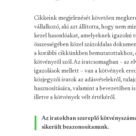
Cikkeink megjelenését követően megkere
vállalkozó, aki azt állította, hogy nem mi
kezel hasonlóakat, amelyeknek igazolni tu
összességében közel százoldalas dokumen
a korábbi cikkünkben bemutatottakhoz, de
kötvényről szól. Az iratcsomagban – az elv
igazolások mellett – van a kötvények ered
közjegyzői iratok az adásvételekről, tul
hasznosítására, valamint a bevezetőben is 
illetve a kötvények vélt értékéről.
Az iratokban szereplő kötvényszám
sikerült beazonosítanunk.