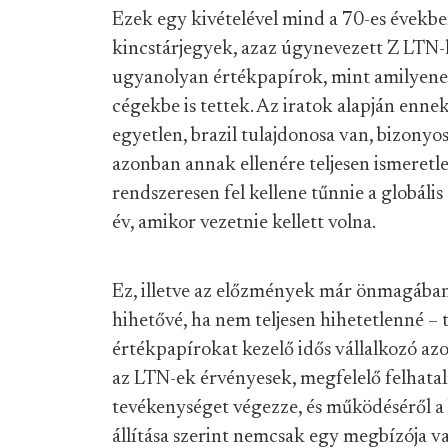
Ezek egy kivételével mind a 70-es évekb
kincstárjegyek, azaz úgynevezett Z LTN-k
ugyanolyan értékpapírok, mint amilyene
cégekbe is tettek. Az iratok alapján enn
egyetlen, brazil tulajdonosa van, bizonyos
azonban annak ellenére teljesen ismeret
rendszeresen fel kellene tűnnie a globális
év, amikor vezetnie kellett volna.
Ez, illetve az előzmények már önmagába
hihetővé, ha nem teljesen hihetetlenné – t
értékpapírokat kezelő idős vállalkozó azo
az LTN-ek érvényesek, megfelelő felhatal
tevékenységet végezze, és működéséről a b
állítása szerint nemcsak egy megbízója v