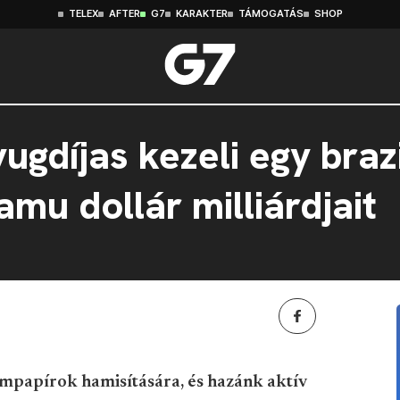
TELEX
AFTER
G7
KARAKTER
TÁMOGATÁS
SHOP
gdíjas kezeli egy brazi
mu dollár milliárdjait
ampapírok hamisítására, és hazánk aktív