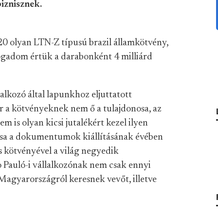
biznisznek.
0 olyan LTN-Z típusú brazil államkötvény,
ogadom értük a darabonként 4 milliárd
lkozó által lapunkhoz eljuttatott
a kötvényeknek nem ő a tulajdonosa, az
 is olyan kicsi jutalékért kezel ilyen
osa a dokumentumok kiállításának évében
s kötvényével a világ negyedik
 Pauló-i vállalkozónak nem csak ennyi
Magyarországról keresnek vevőt, illetve