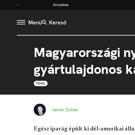
Krisztina
Menü
Kereső
Magyarországi nyu
gyártulajdonos ka
PÉNZ
Jandó Zoltán
Egész iparág épült ki dél-amerikai áll