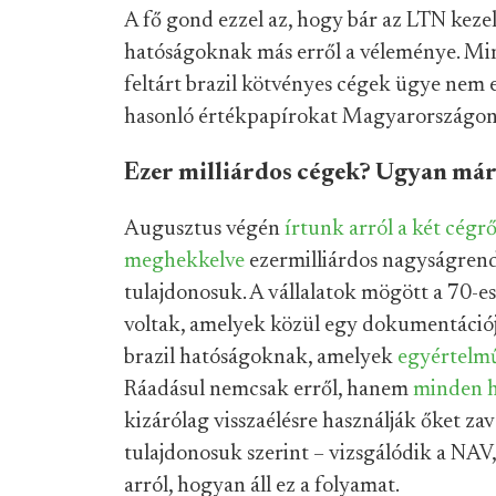
A fő gond ezzel az, hogy bár az LTN kezelő
hatóságoknak más erről a véleménye. Min
feltárt brazil kötvényes cégek ügye nem 
hasonló értékpapírokat Magyarországon
Ezer milliárdos cégek? Ugyan már
Augusztus végén
írtunk arról a két cégrő
meghekkelve
ezermilliárdos nagyságrend
tulajdonosuk. A vállalatok mögött a 70-e
voltak, amelyek közül egy dokumentációja
brazil hatóságoknak, amelyek
egyértelmű
Ráadásul nemcsak erről, hanem
minden h
kizárólag visszaélésre használják őket za
tulajdonosuk szerint – vizsgálódik a NAV
arról, hogyan áll ez a folyamat.