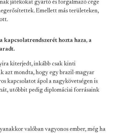
djának játékokat gyártó és forgalmazó cége
megerősítettek. Emellett más területeken,
ott.
 kapcsolatrendszerét hozta haza, a
aradt.
ra kiterjedt, inkább csak kinti
ak azt mondta, hogy egy brazil-magyar
ros kapcsolatot ápol a nagykövetségen is
át, utóbbit pedig diplomáciai forrásaink
gyanakkor valóban vagyonos ember, még ha