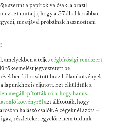
je szerint a papírok valósak, a brazil
dez azt mutatja, hogy a G7 által korábban
egyedi, tucatjával próbálnak hasznosítani
.
!
l
, amelyekben a teljes
cégbírósági rendszert
ű tőkeemelést jegyeztetett be
s években kibocsátott brazil államkötvények
 lapunkhoz is eljutott. Ezt elküldtük a
en megállapították róla, hogy hamis
.
asonló kötvényről
azt állították, hogy
varosban halászó csalók. A cégeknél azóta –
, igaz, részleteket egyelőre nem tudunk