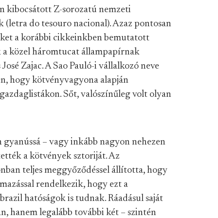
en kibocsátott Z-sorozatú nemzeti
 (letra do tesouro nacional). Azaz pontosan
ket a korábbi cikkeinkben bemutatott
ek a közel háromtucat állampapírnak
 José Zajac. A Sao Pauló-i vállalkozó neve
len, hogy kötvényvagyona alapján
 gazdaglistákon. Sőt, valószínűleg volt olyan
n gyanússá – vagy inkább nagyon nehezen
ették a kötvények sztoriját. Az
nban teljes meggyőződéssel állította, hogy
mazással rendelkezik, hogy ezt a
razil hatóságok is tudnak. Ráadásul saját
an, hanem legalább további két – szintén