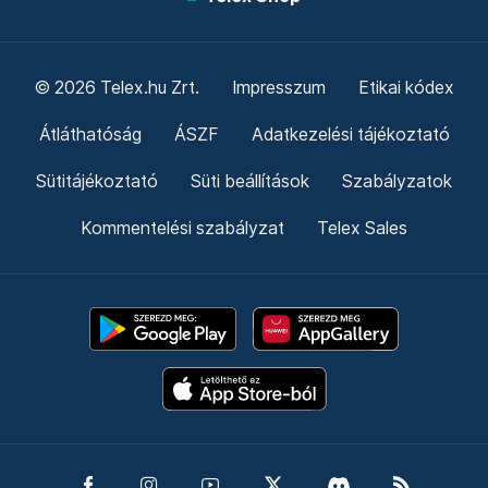
© 2026 Telex.hu Zrt.
Impresszum
Etikai kódex
Átláthatóság
ÁSZF
Adatkezelési tájékoztató
Sütitájékoztató
Süti beállítások
Szabályzatok
Kommentelési szabályzat
Telex Sales