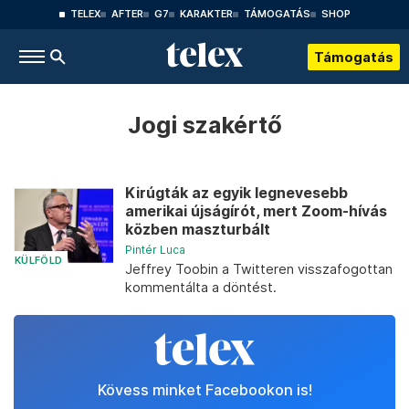
TELEX
AFTER
G7
KARAKTER
TÁMOGATÁS
SHOP
Támogatás
Jogi szakértő
Kirúgták az egyik legnevesebb
amerikai újságírót, mert Zoom-hívás
közben maszturbált
Pintér Luca
KÜLFÖLD
Jeffrey Toobin a Twitteren visszafogottan
kommentálta a döntést.
Kövess minket Facebookon is!