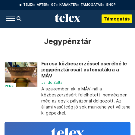
TELEX
AFTER
G7
KARAKTER
TÁMOGATÁS
SHOP
Támogatás
Jegypénztár
Furcsa közbeszerzéssel cserélné le
jegypénztárosait automatákra a
MÁV
Jandó Zoltán
PÉNZ
A szakember, aki a MÁV-nál a
közbeszerzésért felelhetett, nemrégiben
még az egyik pályázónál dolgozott. Az
állami vasútcég jó sok munkahelyet váltana
ki gépekkel.