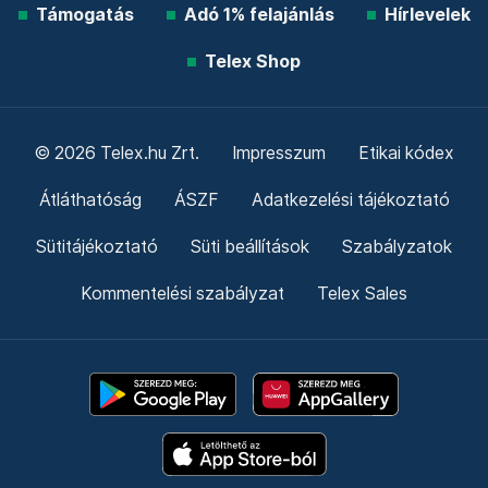
Támogatás
Adó 1% felajánlás
Hírlevelek
Telex Shop
© 2026 Telex.hu Zrt.
Impresszum
Etikai kódex
Átláthatóság
ÁSZF
Adatkezelési tájékoztató
Sütitájékoztató
Süti beállítások
Szabályzatok
Kommentelési szabályzat
Telex Sales