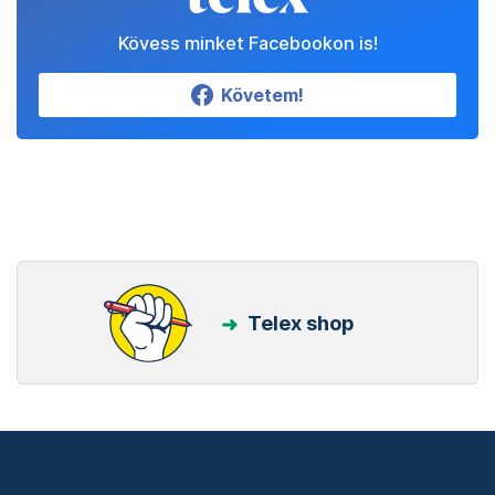
Kövess minket Facebookon is!
Követem!
Telex shop