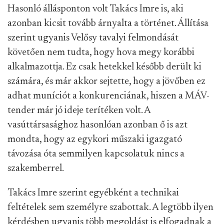
Hasonló állásponton volt Takács Imre is, aki
azonban kicsit tovább árnyalta a történet. Állítása
szerint ugyanis Velősy tavalyi felmondását
követően nem tudta, hogy hova megy korábbi
alkalmazottja. Ez csak hetekkel később derült ki
számára, és már akkor sejtette, hogy a jövőben ez
adhat muníciót a konkurenciának, hiszen a MÁV-
tender már jó ideje terítéken volt. A
vasúttársasághoz hasonlóan azonban ő is azt
mondta, hogy az egykori műszaki igazgató
távozása óta semmilyen kapcsolatuk nincs a
szakemberrel.
Takács Imre szerint egyébként a technikai
feltételek sem személyre szabottak. A legtöbb ilyen
kérdésben ugyanis több megoldást is elfogadnak a