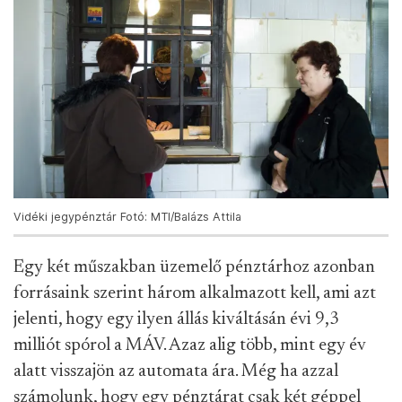
Vidéki jegypénztár Fotó: MTI/Balázs Attila
Egy két műszakban üzemelő pénztárhoz azonban
forrásaink szerint három alkalmazott kell, ami azt
jelenti, hogy egy ilyen állás kiváltásán évi 9,3
milliót spórol a MÁV. Azaz alig több, mint egy év
alatt visszajön az automata ára. Még ha azzal
számolunk, hogy egy pénztárat csak két géppel