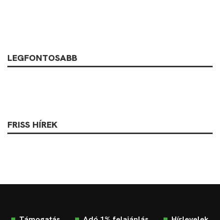
LEGFONTOSABB
FRISS HÍREK
Támogatás
Adó 1% felajánlás
Hírlevelek