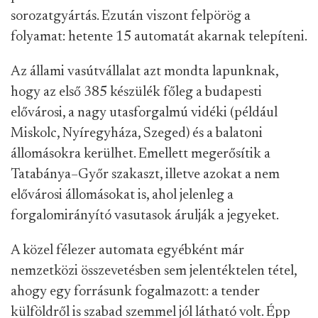
sorozatgyártás. Ezután viszont felpörög a
folyamat: hetente 15 automatát akarnak telepíteni.
Az állami vasútvállalat azt mondta lapunknak,
hogy az első 385 készülék főleg a budapesti
elővárosi, a nagy utasforgalmú vidéki (például
Miskolc, Nyíregyháza, Szeged) és a balatoni
állomásokra kerülhet. Emellett megerősítik a
Tatabánya–Győr szakaszt, illetve azokat a nem
elővárosi állomásokat is, ahol jelenleg a
forgalomirányító vasutasok árulják a jegyeket.
A közel félezer automata egyébként már
nemzetközi összevetésben sem jelentéktelen tétel,
ahogy egy forrásunk fogalmazott: a tender
külföldről is szabad szemmel jól látható volt. Épp