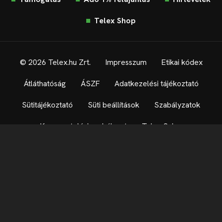
Telex Shop
© 2026 Telex.hu Zrt.
Impresszum
Etikai kódex
Átláthatóság
ÁSZF
Adatkezelési tájékoztató
Sütitájékoztató
Süti beállítások
Szabályzatok
Kommentelési szabályzat
Telex Sales