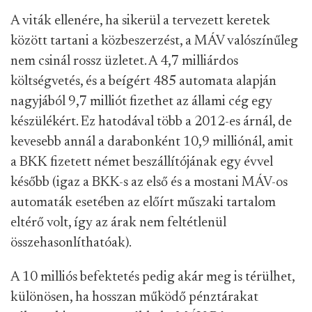
A viták ellenére, ha sikerül a tervezett keretek
között tartani a közbeszerzést, a MÁV valószínűleg
nem csinál rossz üzletet. A 4,7 milliárdos
költségvetés, és a beígért 485 automata alapján
nagyjából 9,7 milliót fizethet az állami cég egy
készülékért. Ez hatodával több a 2012-es árnál, de
kevesebb annál a darabonként 10,9 milliónál, amit
a BKK fizetett német beszállítójának egy évvel
később (igaz a BKK-s az első és a mostani MÁV-os
automaták esetében az előírt műszaki tartalom
eltérő volt, így az árak nem feltétlenül
összehasonlíthatóak).
A 10 milliós befektetés pedig akár meg is térülhet,
különösen, ha hosszan működő pénztárakat