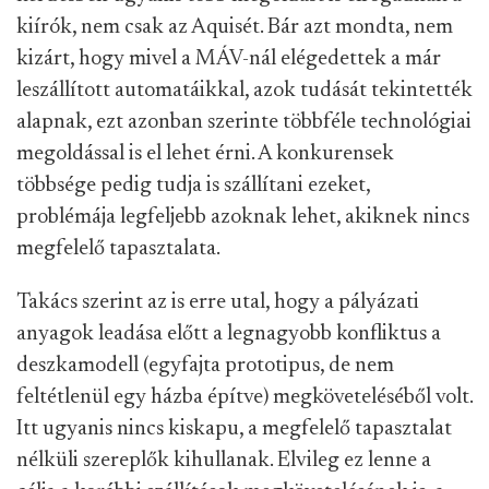
kiírók, nem csak az Aquisét. Bár azt mondta, nem
kizárt, hogy mivel a MÁV-nál elégedettek a már
leszállított automatáikkal, azok tudását tekintették
alapnak, ezt azonban szerinte többféle technológiai
megoldással is el lehet érni. A konkurensek
többsége pedig tudja is szállítani ezeket,
problémája legfeljebb azoknak lehet, akiknek nincs
megfelelő tapasztalata.
Takács szerint az is erre utal, hogy a pályázati
anyagok leadása előtt a legnagyobb konfliktus a
deszkamodell (egyfajta prototipus, de nem
feltétlenül egy házba építve) megköveteléséből volt.
Itt ugyanis nincs kiskapu, a megfelelő tapasztalat
nélküli szereplők kihullanak. Elvileg ez lenne a