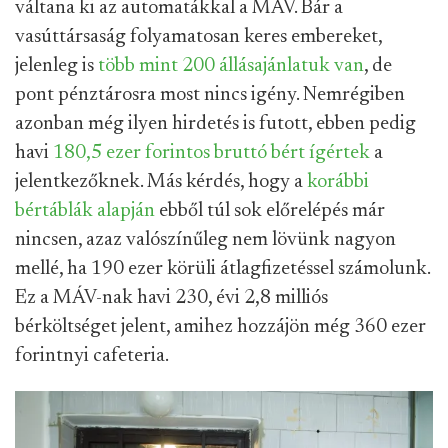
váltana ki az automatákkal a MÁV. Bár a
vasúttársaság folyamatosan keres embereket,
jelenleg is
több mint 200 állásajánlatuk van
, de
pont pénztárosra most nincs igény. Nemrégiben
azonban még ilyen hirdetés is futott, ebben pedig
havi
180,5 ezer forintos bruttó bért ígértek
a
jelentkezőknek. Más kérdés, hogy a
korábbi
bértáblák alapján
ebből túl sok előrelépés már
nincsen, azaz valószínűleg nem lövünk nagyon
mellé, ha 190 ezer körüli átlagfizetéssel számolunk.
Ez a MÁV-nak havi 230, évi 2,8 milliós
bérköltséget jelent, amihez hozzájön még 360 ezer
forintnyi cafeteria.