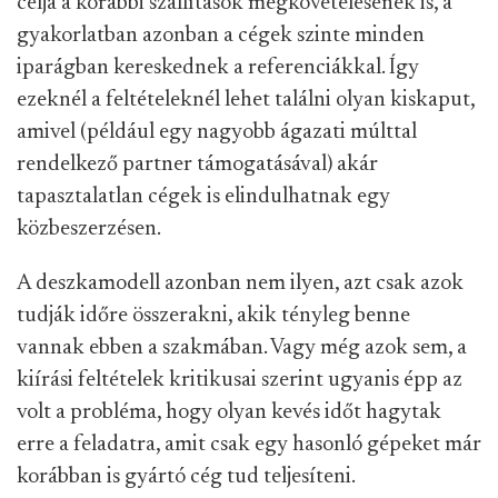
célja a korábbi szállítások megkövetelésének is, a
gyakorlatban azonban a cégek szinte minden
iparágban kereskednek a referenciákkal. Így
ezeknél a feltételeknél lehet találni olyan kiskaput,
amivel (például egy nagyobb ágazati múlttal
rendelkező partner támogatásával) akár
tapasztalatlan cégek is elindulhatnak egy
közbeszerzésen.
A deszkamodell azonban nem ilyen, azt csak azok
tudják időre összerakni, akik tényleg benne
vannak ebben a szakmában. Vagy még azok sem, a
kiírási feltételek kritikusai szerint ugyanis épp az
volt a probléma, hogy olyan kevés időt hagytak
erre a feladatra, amit csak egy hasonló gépeket már
korábban is gyártó cég tud teljesíteni.