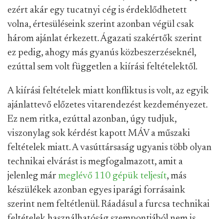
ezért akár egy tucatnyi cég is érdeklődhetett
volna, értesüléseink szerint azonban végül csak
három ajánlat érkezett. Ágazati szakértők szerint
ez pedig, ahogy más gyanús közbeszerzéseknél,
ezúttal sem volt független a kiírási feltételektől.
A kiírási feltételek miatt konfliktus is volt, az egyik
ajánlattevő előzetes vitarendezést kezdeményezet.
Ez nem ritka, ezúttal azonban, úgy tudjuk,
viszonylag sok kérdést kapott MÁV a műszaki
feltételek miatt. A vasúttársaság ugyanis több olyan
technikai elvárást is megfogalmazott, amit a
jelenleg már
meglévő 110 gépük teljesít
, más
készülékek azonban egyes iparági forrásaink
szerint nem feltétlenül. Ráadásul a furcsa technikai
feltételek használhatóság szempontjából nem is