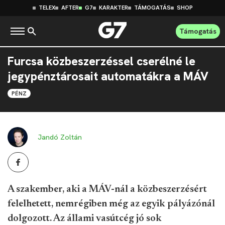
TELEX
AFTER
G7
KARAKTER
TÁMOGATÁS
SHOP
Támogatás
Furcsa közbeszerzéssel cserélné le
jegypénztárosait automatákra a MÁV
PÉNZ
Jandó Zoltán
A szakember, aki a MÁV-nál a közbeszerzésért
felelhetett, nemrégiben még az egyik pályázónál
dolgozott. Az állami vasútcég jó sok