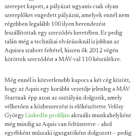
szerepet kapott, a pályázat ugyanis csak olyan
szereplőket engedett pályázni, amelyek ennél nem
régebben legalább 100 ilyen berendezést
leszállítottak egy szerződés keretében. Ez pedig
talán még a technikai elvárásoknál is jobban az
Aquisra szabott feltétel, hiszen ők 2012 végén
kötöttek szerződést a MÁV-val 110 készülékre.
Még ennél is közvetlenebb kapocs a két cég között,
hogy az Aquis egy korábbi vezetője jelenleg a MÁV-
Startnak épp azon az osztályán dolgozik, amely
vélhetően a közbeszerzést is előkészítette. Velősy
György
LinkedIn profilján
aktuális munkahelyként
még mindig az Aquis van feltüntetve – ahol
egyébként műszaki igazgatóként dolgozott – pedig