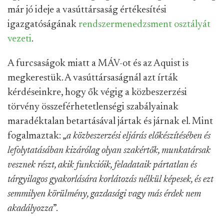
már jó ideje a vasúttársaság értékesítési
igazgatóságának
rendszermenedzsment osztályát
vezeti
.
A furcsaságok miatt a MÁV-ot és az Aquist is
megkerestük. A vasúttársaságnál azt írták
kérdéseinkre, hogy ők végig a közbeszerzési
törvény összeférhetetlenségi szabályainak
maradéktalan betartásával jártak és járnak el. Mint
fogalmaztak: „
a közbeszerzési eljárás előkészítésében és
lefolytatásában kizárólag olyan szakértők, munkatársak
vesznek részt, akik funkcióik, feladataik pártatlan és
tárgyilagos gyakorlására korlátozás nélkül képesek, és ezt
semmilyen körülmény, gazdasági vagy más érdek nem
akadályozza
”.