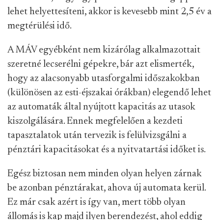
lehet helyettesíteni, akkor is kevesebb mint 2,5 év a
megtérülési idő.
A MÁV egyébként nem kizárólag alkalmazottait
szeretné lecserélni gépekre, bár azt elismerték,
hogy az alacsonyabb utasforgalmi időszakokban
(különösen az esti-éjszakai órákban) elegendő lehet
az automaták által nyújtott kapacitás az utasok
kiszolgálására. Ennek megfelelően a kezdeti
tapasztalatok után tervezik is felülvizsgálni a
pénztári kapacitásokat és a nyitvatartási időket is.
Egész biztosan nem minden olyan helyen zárnak
be azonban pénztárakat, ahova új automata kerül.
Ez már csak azért is így van, mert több olyan
állomás is kap majd ilyen berendezést, ahol eddig