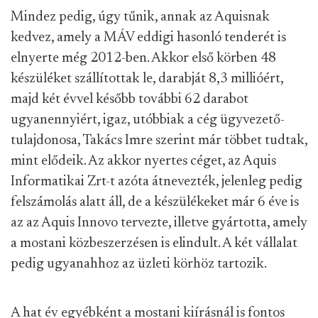
Mindez pedig, úgy tűnik, annak az Aquisnak
kedvez, amely a MÁV eddigi hasonló tenderét is
elnyerte még 2012-ben. Akkor első körben 48
készüléket szállítottak le, darabját 8,3 millióért,
majd két évvel később további 62 darabot
ugyanennyiért, igaz, utóbbiak a cég ügyvezető-
tulajdonosa, Takács Imre szerint már többet tudtak,
mint elődeik. Az akkor nyertes céget, az Aquis
Informatikai Zrt-t azóta átnevezték, jelenleg pedig
felszámolás alatt áll, de a készülékeket már 6 éve is
az az Aquis Innovo tervezte, illetve gyártotta, amely
a mostani közbeszerzésen is elindult. A két vállalat
pedig ugyanahhoz az üzleti körhöz tartozik.
A hat év egyébként a mostani kiírásnál is fontos