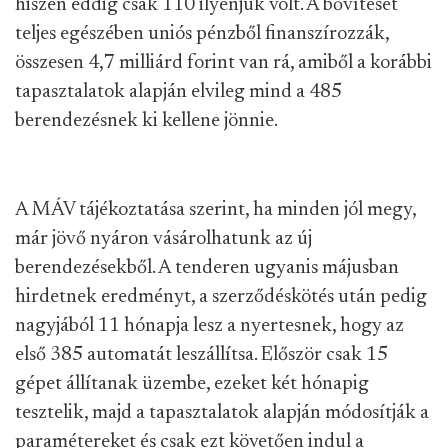
hiszen eddig csak 110 ilyenjük volt. A bővítését
teljes egészében uniós pénzből finanszírozzák,
összesen 4,7 milliárd forint van rá, amiből a korábbi
tapasztalatok alapján elvileg mind a 485
berendezésnek ki kellene jönnie.
A MÁV tájékoztatása szerint, ha minden jól megy,
már jövő nyáron vásárolhatunk az új
berendezésekből. A tenderen ugyanis májusban
hirdetnek eredményt, a szerződéskötés után pedig
nagyjából 11 hónapja lesz a nyertesnek, hogy az
első 385 automatát leszállítsa. Először csak 15
gépet állítanak üzembe, ezeket két hónapig
tesztelik, majd a tapasztalatok alapján módosítják a
paramétereket és csak ezt követően indul a