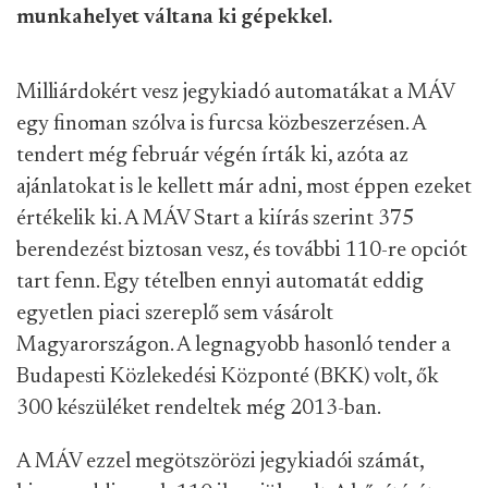
munkahelyet váltana ki gépekkel.
Milliárdokért vesz jegykiadó automatákat a MÁV
egy finoman szólva is furcsa közbeszerzésen. A
tendert még február végén írták ki, azóta az
ajánlatokat is le kellett már adni, most éppen ezeket
értékelik ki. A MÁV Start a kiírás szerint 375
berendezést biztosan vesz, és további 110-re opciót
tart fenn. Egy tételben ennyi automatát eddig
egyetlen piaci szereplő sem vásárolt
Magyarországon. A legnagyobb hasonló tender a
Budapesti Közlekedési Központé (BKK) volt, ők
300 készüléket rendeltek még 2013-ban.
A MÁV ezzel megötszörözi jegykiadói számát,