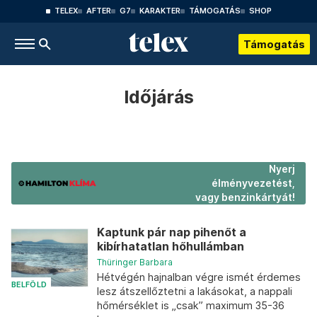
TELEX
AFTER
G7
KARAKTER
TÁMOGATÁS
SHOP
Támogatás
Időjárás
Nyerj
élményvezetést,
vagy benzinkártyát!
Kaptunk pár nap pihenőt a
kibírhatatlan hőhullámban
Thüringer Barbara
Hétvégén hajnalban végre ismét érdemes
BELFÖLD
lesz átszellőztetni a lakásokat, a nappali
hőmérséklet is „csak” maximum 35-36