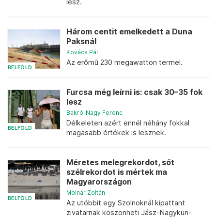
lesz.
Három centit emelkedett a Duna
Paksnál
Kovács Pál
Az erőmű 230 megawatton termel.
BELFÖLD
Furcsa még leírni is: csak 30–35 fok
lesz
Bakró-Nagy Ferenc
Délkeleten azért ennél néhány fokkal
BELFÖLD
magasabb értékek is lesznek.
Méretes melegrekordot, sőt
szélrekordot is mértek ma
Magyarországon
Molnár Zoltán
BELFÖLD
Az utóbbit egy Szolnoknál kipattant
zivatarnak köszönheti Jász-Nagykun-