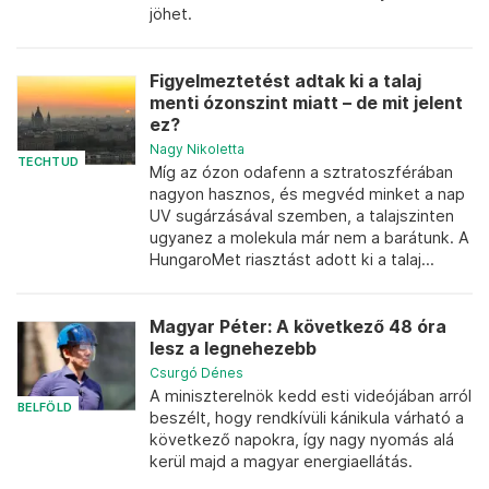
jöhet.
Figyelmeztetést adtak ki a talaj
menti ózonszint miatt – de mit jelent
ez?
Nagy Nikoletta
TECHTUD
Míg az ózon odafenn a sztratoszférában
nagyon hasznos, és megvéd minket a nap
UV sugárzásával szemben, a talajszinten
ugyanez a molekula már nem a barátunk. A
HungaroMet riasztást adott ki a talaj...
Magyar Péter: A következő 48 óra
lesz a legnehezebb
Csurgó Dénes
A miniszterelnök kedd esti videójában arról
BELFÖLD
beszélt, hogy rendkívüli kánikula várható a
következő napokra, így nagy nyomás alá
kerül majd a magyar energiaellátás.