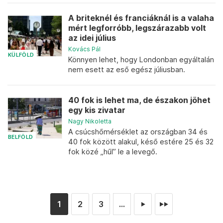
A briteknél és franciáknál is a valaha
mért legforróbb, legszárazabb volt
az idei július
Kovács Pál
KÜLFÖLD
Könnyen lehet, hogy Londonban egyáltalán
nem esett az eső egész júliusban.
40 fok is lehet ma, de északon jöhet
egy kis zivatar
Nagy Nikoletta
A csúcshőmérséklet az országban 34 és
BELFÖLD
40 fok között alakul, késő estére 25 és 32
fok közé „hűl” le a levegő.
1
2
3
...
►
►►