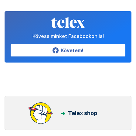
Kövess minket Facebookon is!
Követem!
Telex shop