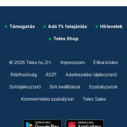
Támogatás
Adó 1% felajánlás
Hírlevelek
Telex Shop
© 2026 Telex.hu Zrt.
Impresszum
Etikai kódex
Átláthatóság
ÁSZF
Adatkezelési tájékoztató
Sütitájékoztató
Süti beállítások
Szabályzatok
Kommentelési szabályzat
Telex Sales