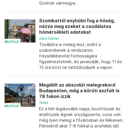
Szolnok vármegye.
Szombattól enyhülni fog a hőség,
nézze meg ezeket a csodálatos
hőmérsékleti adatokat
Zách Dániel
BELFÖLD
Továbbra is meleg lesz, ezért a
szakemberek a rendszeres
folyadékbevitel fontosságára
figyelmeztetnek, és javasolják, hogy 11 és
15 óra közt ne tartózkodjunk a napon.
Megdőlt az abszolút melegrekord
Budapesten, még a körúti aszfalt is
78 fokon izzik
Telex
BELFÖLD
Ez a hét legdurvább napja, bozóttüzek és
erdőtüzek égnek országszerte, sose volt
még ilyen meleg a fővárosban és Kékesen.
Péntektől akár 7-8 fokkal is enyhébb idő