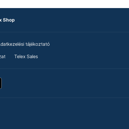
x Shop
datkezelési tájékoztató
zat
Telex Sales