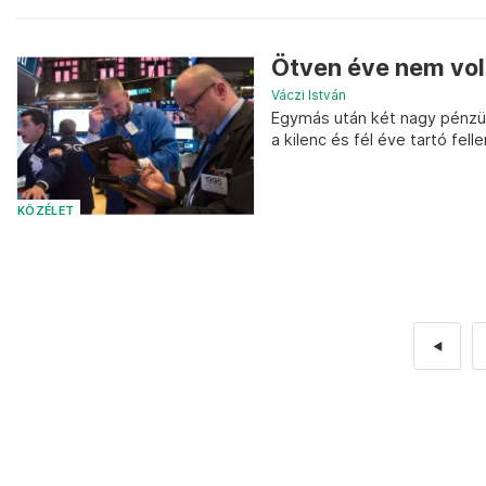
Ötven éve nem vol
Váczi István
Egymás után két nagy pénzüg
a kilenc és fél éve tartó fel
KÖZÉLET
◄