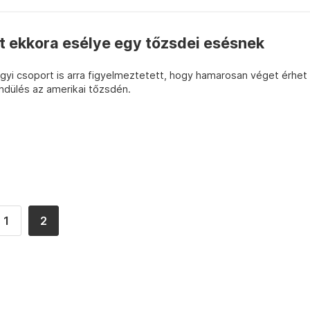
t ekkora esélye egy tőzsdei esésnek
yi csoport is arra figyelmeztetett, hogy hamarosan véget érhet
lendülés az amerikai tőzsdén.
1
2