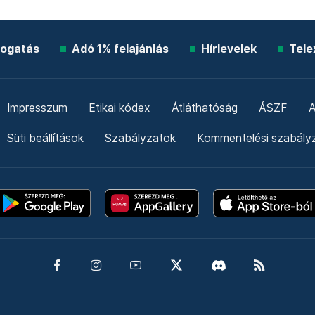
ogatás
Adó 1% felajánlás
Hírlevelek
Tele
Impresszum
Etikai kódex
Átláthatóság
ÁSZF
A
Süti beállítások
Szabályzatok
Kommentelési szabály