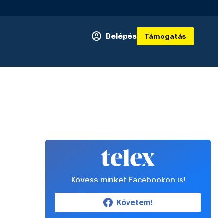
Belépés
Támogatás
Kövess minket Facebookon is!
Követem!