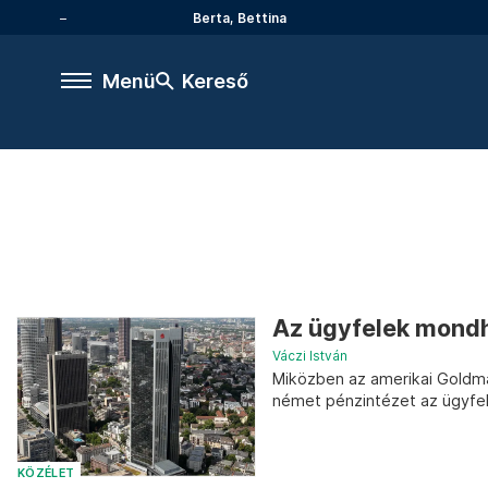
Berta, Bettina
Menü
Kereső
Az ügyfelek mondh
Váczi István
Miközben az amerikai Goldma
német pénzintézet az ügyfel
KÖZÉLET