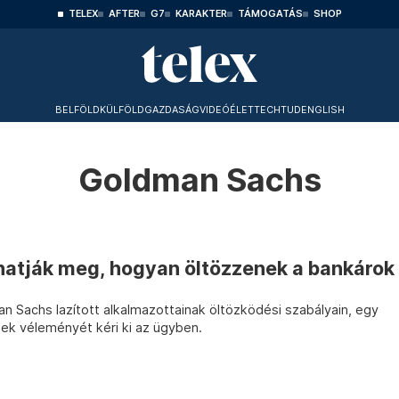
TELEX
AFTER
G7
KARAKTER
TÁMOGATÁS
SHOP
BELFÖLD
KÜLFÖLD
GAZDASÁG
VIDEÓ
ÉLET
TECHTUD
ENGLISH
Goldman Sachs
atják meg, hogyan öltözzenek a bankárok
n Sachs lazított alkalmazottainak öltözködési szabályain, egy
ek véleményét kéri ki az ügyben.